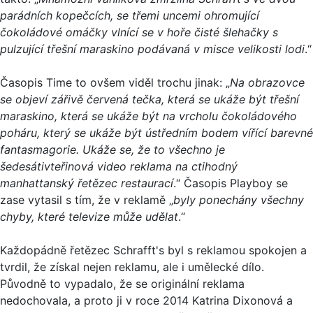
parádních kopečcích, se třemi uncemi ohromující
čokoládové omáčky vlnící se v hoře čisté šlehačky s
pulzující třešní maraskino podávaná v misce velikosti lodi
.“
Časopis Time to ovšem viděl trochu jinak: „
Na obrazovce
se objeví zářivě červená tečka, která se ukáže být třešní
maraskino, která se ukáže být na vrcholu čokoládového
poháru, který se ukáže být ústředním bodem vířící barevné
fantasmagorie. Ukáže se, že to všechno je
šedesátivteřinová video reklama na ctihodný
manhattanský řetězec restaurací
.“ Časopis Playboy se
zase vytasil s tím, že v reklamě „
byly ponechány všechny
chyby, které televize může udělat
.“
Každopádně řetězec Schrafft's byl s reklamou spokojen a
tvrdil, že získal nejen reklamu, ale i umělecké dílo.
Původně to vypadalo, že se originální reklama
nedochovala, a proto ji v roce 2014 Katrina Dixonová a