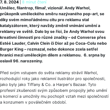
7. 8. 2024
7. 8. 2024
|
8 minut čtení
Umělec, filantrop, filmař, vizionář. Andy Warhol,
průkopník uměleckého směru nazývaného pop-art, se
díky svém mimořádnému citu pro reklamu stal
katalyzátorem, který navždy změnil vnímání umění a
reklamy ve světě. Dalo by se říci, že Andy Warhol svou
kreativní činností pro různé značky – od Converse přes
Estéé Lauder, Calvin Clein či Dior až po Coca-Colu nebo
Burger King – rozmazal, nebo dokonce zcela setřel
hranici mezi uměleckým dílem a reklamou. 6. srpna by
oslavil 96. narozeniny.
Před svým vstupem do světa reklamy strávil Warhol,
rozhodující roky jako reklamní ilustrátor pro společnosti,
jako byly jako Tiffany & Co. a Harper's Bazaar. Tyto
profesní zkušenosti svým způsobem propojily jeho umění
s komercí a umožnily mu pochopit vztah mezi společností
a konzumem v poválečném období.