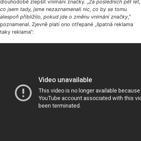
dlouhodobě zlepšit vnímání značky. „
Za posledních pět let,
co jsem tady, jsme nezaznamenali nic, co by se tomu
alespoň přiblížilo, pokud jde o změnu vnímání značky
,“
poznamenal. Zjevně platí ono otřepané „špatná reklama
taky reklama“: