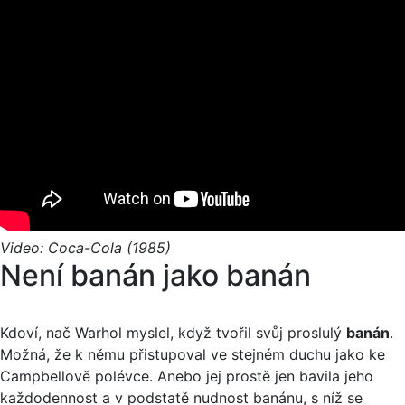
Video: Coca-Cola (1985)
Není banán jako banán
Kdoví, nač Warhol myslel, když tvořil svůj proslulý
banán
.
Možná, že k němu přistupoval ve stejném duchu jako ke
Campbellově polévce. Anebo jej prostě jen bavila jeho
každodennost a v podstatě nudnost banánu, s níž se