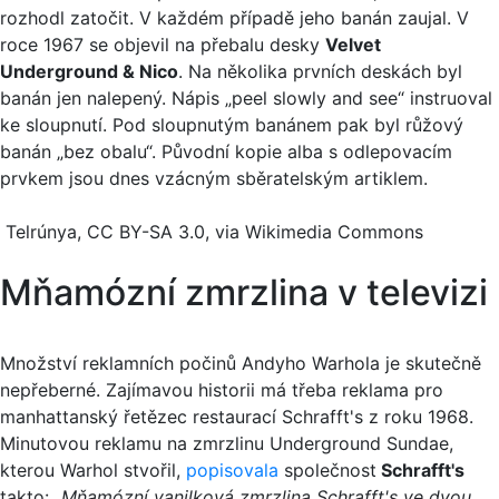
rozhodl zatočit. V každém případě jeho banán zaujal. V
roce 1967 se objevil na přebalu desky
Velvet
Underground & Nico
. Na několika prvních deskách byl
banán jen nalepený. Nápis „peel slowly and see“ instruoval
ke sloupnutí. Pod sloupnutým banánem pak byl růžový
banán „bez obalu“. Původní kopie alba s odlepovacím
prvkem jsou dnes vzácným sběratelským artiklem.
Telrúnya, CC BY-SA 3.0, via Wikimedia Commons
Mňamózní zmrzlina v televizi
Množství reklamních počinů Andyho Warhola je skutečně
nepřeberné. Zajímavou historii má třeba reklama pro
manhattanský řetězec restaurací Schrafft's z roku 1968.
Minutovou reklamu na zmrzlinu Underground Sundae,
kterou Warhol stvořil,
popisovala
společnost
Schrafft's
takto: „
Mňamózní vanilková zmrzlina Schrafft's ve dvou