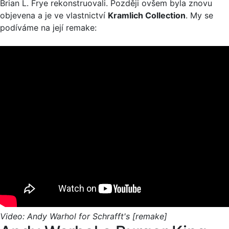
Brian L. Frye rekonstruovali. Později ovšem byla znovu
objevena a je ve vlastnictví
Kramlich Collection
. My se
podíváme na její remake:
Video: Andy Warhol for Schrafft's [remake]