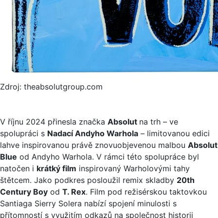
Zdroj: theabsolutgroup.com
V říjnu 2024 přinesla značka
Absolut
na trh – ve
spolupráci s
Nadací Andyho Warhola
– limitovanou edici
lahve inspirovanou právě znovuobjevenou malbou
Absolut
Blue
od Andyho Warhola. V rámci této spolupráce byl
natočen i
krátký film
inspirovaný Warholovými tahy
štětcem. Jako podkres posloužil remix skladby
20th
Century Boy
od
T. Rex
. Film pod režisérskou taktovkou
Santiaga Sierry Solera nabízí spojení minulosti s
přítomností s využitím odkazů na společnost historii