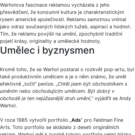
Warholova fascinace reklamou vycházela z jeho
přesvědčení, že konzumní kultura je charakteristickým
rysem americké společnosti. Reklamu samotnou vnímal
jako odraz současných lidských tužeb, aspirací a hodnot.
Tím, že reklamu povýšil na umění, zpochybnil tradiční
pojetí krásy, originality a umělecké hodnoty.
Umělec i byznysmen
Kromě toho, že se Warhol postaral o rozkvět pop-artu, byl
také produktivním umělcem a je o něm známo, že uměl
efektivně „točit“ peníze. „
Chtěl jsem být obchodníkem s
uměním nebo obchodujícím umělcem. Být dobrý v
obchodě je ten nejúžasnější druh umění
,“ vyjádřil se Andy
Warhol.
V roce 1985 vytvořil portfolio „
Ads
“ pro Feldman Fine
Arts. Toto portfolio se skládalo z deseti originálních
reklam. Warhol měl k tvorbě tohoto portfolia velmi blízko,