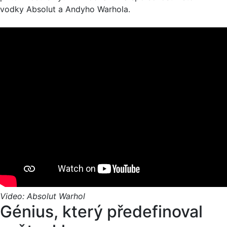
vodky Absolut a Andyho Warhola.
Video: Absolut Warhol
Génius, který předefinoval