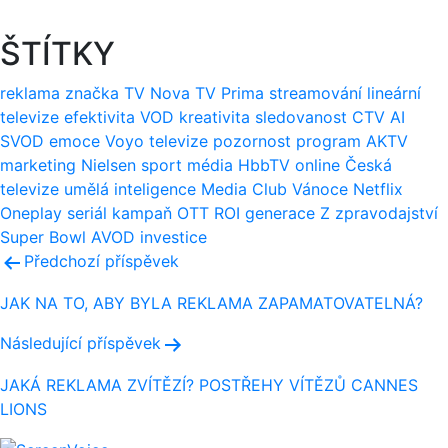
ŠTÍTKY
reklama
značka
TV Nova
TV Prima
streamování
lineární
televize
efektivita
VOD
kreativita
sledovanost
CTV
AI
SVOD
emoce
Voyo
televize
pozornost
program
AKTV
marketing
Nielsen
sport
média
HbbTV
online
Česká
televize
umělá inteligence
Media Club
Vánoce
Netflix
Oneplay
seriál
kampaň
OTT
ROI
generace Z
zpravodajství
Super Bowl
AVOD
investice
Navigace
Předchozí příspěvek
pro
JAK NA TO, ABY BYLA REKLAMA ZAPAMATOVATELNÁ?
příspěvek
Následující příspěvek
JAKÁ REKLAMA ZVÍTĚZÍ? POSTŘEHY VÍTĚZŮ CANNES
LIONS