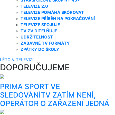
STARŠÍ CÍLOVÉ SKUPINY 45+
TELEVIZE 2.0
TELEVIZE POMÁHÁ SKÓROVAT
TELEVIZE PŘÍBĚH NA POKRAČOVÁNÍ
TELEVIZE SPOJUJE
TV ZVIDITELŇUJE
UDRŽITELNOST
ZÁBAVNÉ TV FORMÁTY
ZPÁTKY DO ŠKOLY
LÉTO V TELEVIZI
DOPORUČUJEME
PRIMA SPORT VE
SLEDOVÁNÍTV ZATÍM NENÍ,
OPERÁTOR O ZAŘAZENÍ JEDNÁ