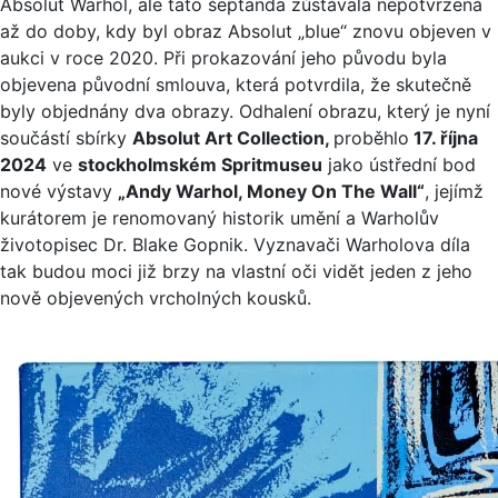
Absolut Warhol, ale tato šeptanda zůstávala nepotvrzená
až do doby, kdy byl obraz Absolut „blue“ znovu objeven v
aukci v roce 2020. Při prokazování jeho původu byla
objevena původní smlouva, která potvrdila, že skutečně
byly objednány dva obrazy. Odhalení obrazu, který je nyní
součástí sbírky
Absolut Art Collection,
proběhlo
17. října
2024
ve
stockholmském Spritmuseu
jako ústřední bod
nové výstavy
„Andy Warhol, Money On The Wall“
, jejímž
kurátorem je renomovaný historik umění a Warholův
životopisec Dr. Blake Gopnik. Vyznavači Warholova díla
tak budou moci již brzy na vlastní oči vidět jeden z jeho
nově objevených vrcholných kousků.