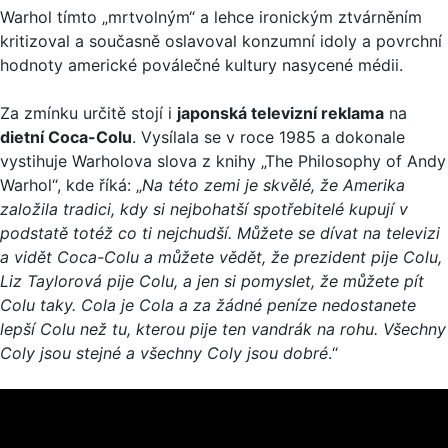
Warhol tímto „mrtvolným“ a lehce ironickým ztvárněním
kritizoval a současně oslavoval konzumní idoly a povrchní
hodnoty americké poválečné kultury nasycené médii.
Za zmínku určitě stojí i
japonská televizní reklama
na
dietní Coca-Colu
. Vysílala se v roce 1985 a dokonale
vystihuje Warholova slova z knihy „The Philosophy of Andy
Warhol“, kde říká: „
Na této zemi je skvělé, že Amerika
založila tradici, kdy si nejbohatší spotřebitelé kupují v
podstatě totéž co ti nejchudší. Můžete se dívat na televizi
a vidět Coca-Colu a můžete vědět, že prezident pije Colu,
Liz Taylorová pije Colu, a jen si pomyslet, že můžete pít
Colu taky. Cola je Cola a za žádné peníze nedostanete
lepší Colu než tu, kterou pije ten vandrák na rohu. Všechny
Coly jsou stejné a všechny Coly jsou dobré
.“