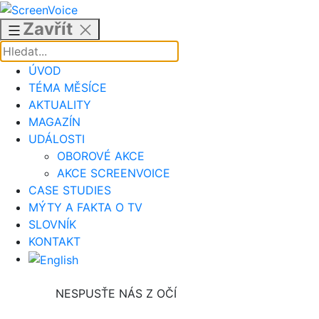
Přejít
k
Zavřít
obsahu
ÚVOD
TÉMA MĚSÍCE
AKTUALITY
MAGAZÍN
UDÁLOSTI
OBOROVÉ AKCE
AKCE SCREENVOICE
CASE STUDIES
MÝTY A FAKTA O TV
SLOVNÍK
KONTAKT
NESPUSŤE NÁS Z OČÍ