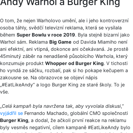
Andy Warhol a Burger King
O tom, že nejen Warholovo umění, ale i jeho kontroverzní
osoba táhly, svědčí televizní reklama, která se vysílala
během
Super Bowlu v roce 2019
. Byla stejně bizarní jako
Warhol sám. Reklama
Big Game
od Davida Miamiho není
ani efektní, ani vtipná, dokonce ani očekávaná. Je prostě
45minutý záběr na nenadšeně působícího Warhola, který
konzumuje produkt
Whopper od Burger King
. V tichosti
ho vyndá ze sáčku, rozbalí, pak si ho pokape kečupem a
zakousne se. Na obrazovce se objeví nápis
„#EatLikeAndy“ a logo Burger King ze staré školy. To je
vše.
„
Celá kampaň byla navržena tak, aby vyvolala diskusi
,“
vyjádřil se
Fernando Machado, globální CMO společnosti
Burger King
, a dodal, že ačkoli první reakce na reklamu
byly vesměs negativní, cílem kampaně #EatLikeAndy bylo