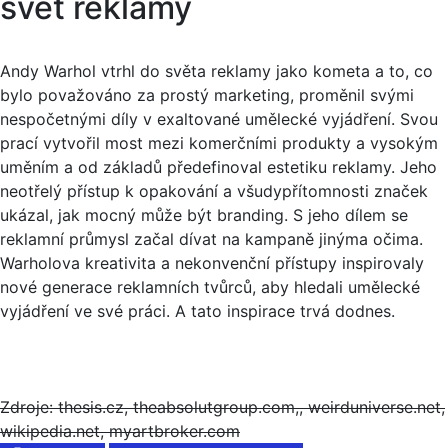
svět reklamy
Andy Warhol vtrhl do světa reklamy jako kometa a to, co
bylo považováno za prostý marketing, proměnil svými
nespočetnými díly v exaltované umělecké vyjádření. Svou
prací vytvořil most mezi komerčními produkty a vysokým
uměním a od základů předefinoval estetiku reklamy. Jeho
neotřelý přístup k opakování a všudypřítomnosti značek
ukázal, jak mocný může být branding. S jeho dílem se
reklamní průmysl začal dívat na kampaně jinýma očima.
Warholova kreativita a nekonvenční přístupy inspirovaly
nové generace reklamních tvůrců, aby hledali umělecké
vyjádření ve své práci. A tato inspirace trvá dodnes.
Zdroje: thesis.cz, theabsolutgroup.com,, weirduniverse.net,
wikipedia.net, myartbroker.com