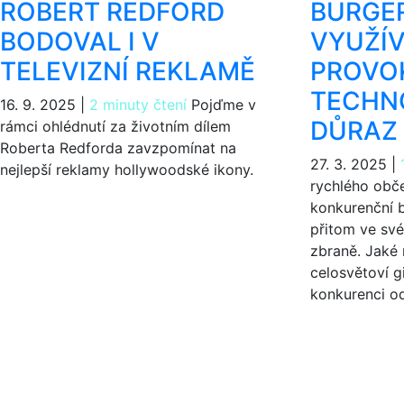
ROBERT REDFORD
BURGER
BODOVAL I V
VYUŽÍV
TELEVIZNÍ REKLAMĚ
PROVOK
TECHNO
16. 9. 2025
|
2 minuty čtení
Pojďme v
DŮRAZ 
rámci ohlédnutí za životním dílem
Roberta Redforda zavzpomínat na
27. 3. 2025
|
nejlepší reklamy hollywoodské ikony.
rychlého obče
konkurenční 
přitom ve své
zbraně. Jaké 
celosvětoví gi
konkurenci od