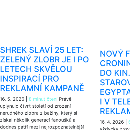
SHREK SLAVÍ 25 LET:
NOVÝ F
ZELENÝ ZLOBR JE I PO
CRONIN
LETECH SKVĚLOU
DO KIN
INSPIRACÍ PRO
STARO
REKLAMNÍ KAMPANĚ
EGYPTA
16. 5. 2026
|
8 minut čtení
Právě
I V TEL
uplynulo čtvrt století od zrození
REKLA
nerudného zlobra z bažiny, který si
získal několik generací fanoušků a
16. 4. 2026
|
dodnes patří mezi nejrozpoznatelnější
vždycky zrovn