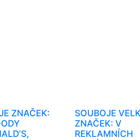
JE ZNAČEK:
SOUBOJE VEL
OODY
ZNAČEK: V
ALD’S,
REKLAMNÍCH