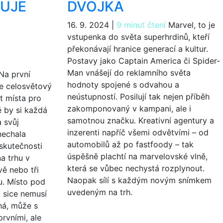
GUJE
DVOJKA
16. 9. 2024
|
9 minut čtení
Marvel, to je
vstupenka do světa superhrdinů, kteří
překonávají hranice generací a kultur.
Postavy jako Captain America či Spider-
Man vnášejí do reklamního světa
Na první
hodnoty spojené s odvahou a
e celosvětový
neústupností. Posilují tak nejen příběh
st místa pro
zakomponovaný v kampani, ale i
 by si každá
samotnou značku. Kreativní agentury a
 svůj
inzerenti napříč všemi odvětvími – od
nechala
automobilů až po fastfoody – tak
skutečnosti
úspěšně plachtí na marvelovské vlně,
a trhu v
která se vůbec nechystá rozplynout.
vě nebo tři
Naopak sílí s každým novým snímkem
ku. Místo pod
uvedeným na trh.
z sice nemusí
há, může s
prvními, ale