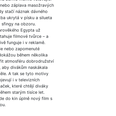
 nebo záplava masožravých
dy stačí náznak dávného
tba ukrytá v písku a silueta
 sfingy na obzoru.
arověkého Egypta už
itahuje filmové tvůrce – a
ivě funguje i v reklamě.
ie nebo zapomenuté
 dokážou během několika
it atmosféru dobrodružství
e, aby divákům naskákala
ěle. A tak se tyto motivy
evují i v televizních
ček, které chtějí diváky
ěhem starým tisíce let.
de do kin úplně nový film s
ou.