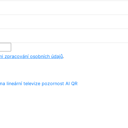
i zpracování osobních údajů
.
ima
lineární televize
pozornost
AI
QR