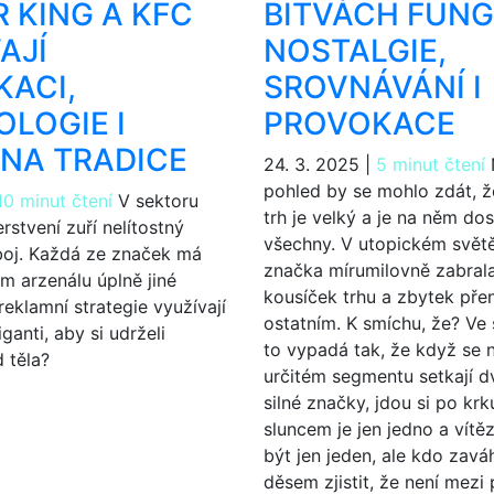
 KING A KFC
BITVÁCH FUN
AJÍ
NOSTALGIE,
ACI,
SROVNÁVÁNÍ I
LOGIE I
PROVOKACE
NA TRADICE
24. 3. 2025
|
5 minut čtení
pohled by se mohlo zdát, ž
10 minut čtení
V sektoru
trh je velký a je na něm do
rstvení zuří nelítostný
všechny. V utopickém světě
boj. Každá ze značek má
značka mírumilovně zabrala
m arzenálu úplně jiné
kousíček trhu a zbytek pře
reklamní strategie využívají
ostatním. K smíchu, že? Ve 
ganti, aby si udrželi
to vypadá tak, že když se n
 těla?
určitém segmentu setkají d
silné značky, jdou si po kr
sluncem je jen jedno a vítě
být jen jeden, ale kdo zavá
děsem zjistit, že není mezi 