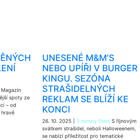
DĚNÝCH
UNESENÉ M&M’S
LENÍ
NEBO UPÍŘI V BURGER
KINGU. SEZÓNA
STRAŠIDELNÝCH
Magazín
REKLAM SE BLÍŽÍ KE
jší spoty ze
ci – od
KONCI
 hravě
26. 10. 2025
|
3 minuty čtení
S říjnovým
svátkem strašidel, neboli Halloweenem,
se nabízí příležitost pro tematické