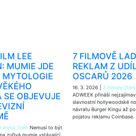
ILM LEE
7 FILMOVĚ LA
: MUMIE JDE
REKLAM Z UDÍ
. MYTOLOGIE
OSCARŮ 2026
VĚKÉHO
16. 3. 2026
|
3 minuty čtení
 SE OBJEVUJE
ADWEEK přináší nejzajímavě
slavnostní hollywoodské no
EVIZNÍ
návratu Burger Kingu až po
MĚ
pojatou reklamu Coinbase.
6 minut čtení
Nemusí to být
a zuřivá mumie vstávající