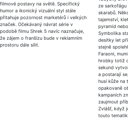
filmové postavy na světě. Specifický
ze sarkofágu
humor a ikonický vizuální styl stále
skarabů. Něk
přitahuje pozornost marketérů i velkých
tajemství, kle
značek. Očekávaný návrat série v
pyramid nebo
podobě filmu Shrek 5 navíc naznačuje,
Symbolika st
že zájem o franšízu bude v reklamním
desítky let př
prostoru dále sílit.
stejně spolehl
Faraoni, mum
hrobky totiž
sekund vytvoř
a postarají s
husí kůže na t
opakovaně obj
kampaních zna
zaujmout příb
Zvlášť, když j
touto tematik