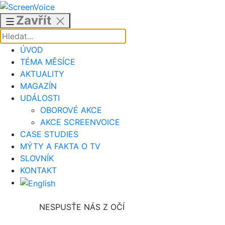
Přejít
k
Zavřít
obsahu
ÚVOD
TÉMA MĚSÍCE
AKTUALITY
MAGAZÍN
UDÁLOSTI
OBOROVÉ AKCE
AKCE SCREENVOICE
CASE STUDIES
MÝTY A FAKTA O TV
SLOVNÍK
KONTAKT
NESPUSŤE NÁS Z OČÍ