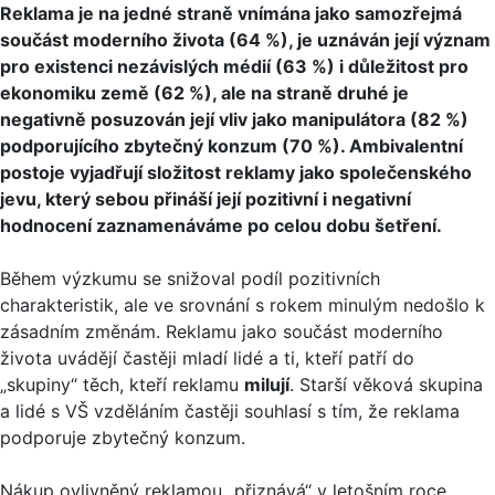
Reklama je na jedné straně vnímána jako samozřejmá
součást moderního života (64 %), je uznáván její význam
pro existenci nezávislých médií (63 %) i důležitost pro
ekonomiku země (62 %), ale na straně druhé je
negativně posuzován její vliv jako manipulátora (82 %)
podporujícího zbytečný konzum (70 %). Ambivalentní
postoje vyjadřují složitost reklamy jako společenského
jevu, který sebou přináší její pozitivní i negativní
hodnocení zaznamenáváme po celou dobu šetření.
Během výzkumu se snižoval podíl pozitivních
charakteristik, ale ve srovnání s rokem minulým nedošlo k
zásadním změnám. Reklamu jako součást moderního
života uvádějí častěji mladí lidé a ti, kteří patří do
„skupiny“ těch, kteří reklamu
milují
. Starší věková skupina
a lidé s VŠ vzděláním častěji souhlasí s tím, že reklama
podporuje zbytečný konzum.
Nákup ovlivněný reklamou „přiznává“ v letošním roce