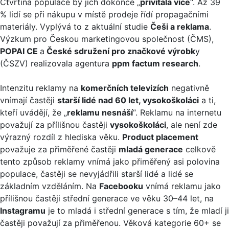
Čtvrtina populace by jich dokonce „
přivítala více
“. Až 39
% lidí se při nákupu v místě prodeje řídí propagačními
materiály. Vyplývá to z aktuální studie
Češi a reklama
.
Výzkum pro Českou marketingovou společnost (ČMS),
POPAI CE
a
České sdružení pro značkové výrobk
y
(ČSZV) realizovala agentura
ppm factum research
.
Intenzitu reklamy na
komerčních televizích
negativně
vnímají častěji
starší lidé nad 60 let, vysokoškoláci
a ti,
kteří uvádějí, že „
reklamu nesnáší
“. Reklamu na internetu
považují za přílišnou častěji
vysokoškoláci
, ale není zde
výrazný rozdíl z hlediska věku.
Product placement
považuje za přiměřené častěji
mladá generace
celkově
tento způsob reklamy vnímá jako přiměřený asi polovina
populace, častěji se nevyjádřili starší lidé a lidé se
základním vzděláním. Na
Facebooku
vnímá reklamu jako
přílišnou častěji střední generace ve věku 30–44 let, na
Instagramu
je to mladá i střední generace s tím, že mladí ji
častěji považují za přiměřenou. Věková kategorie 60+ se