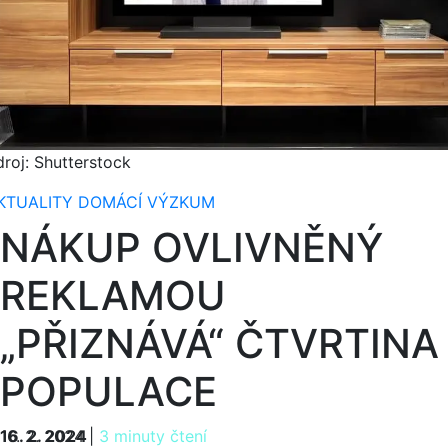
droj: Shutterstock
KTUALITY
DOMÁCÍ
VÝZKUM
NÁKUP OVLIVNĚNÝ
REKLAMOU
„PŘIZNÁVÁ“ ČTVRTINA
POPULACE
16. 2. 2024
16. 2. 2024
|
3 minuty čtení