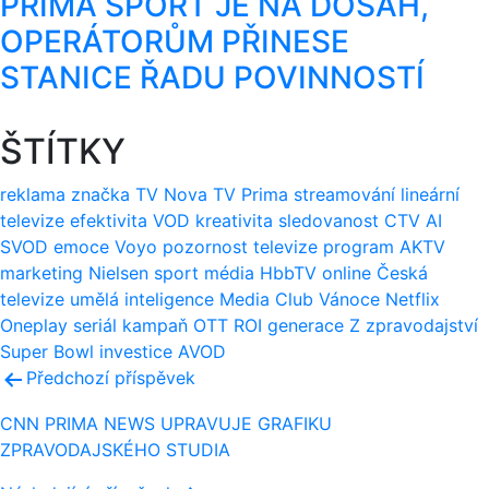
PRIMA SPORT JE NA DOSAH,
OPERÁTORŮM PŘINESE
STANICE ŘADU POVINNOSTÍ
ŠTÍTKY
reklama
značka
TV Nova
TV Prima
streamování
lineární
televize
efektivita
VOD
kreativita
sledovanost
CTV
AI
SVOD
emoce
Voyo
pozornost
televize
program
AKTV
marketing
Nielsen
sport
média
HbbTV
online
Česká
televize
umělá inteligence
Media Club
Vánoce
Netflix
Oneplay
seriál
kampaň
OTT
ROI
generace Z
zpravodajství
Super Bowl
investice
AVOD
Navigace
Předchozí příspěvek
pro
CNN PRIMA NEWS UPRAVUJE GRAFIKU
ZPRAVODAJSKÉHO STUDIA
příspěvek