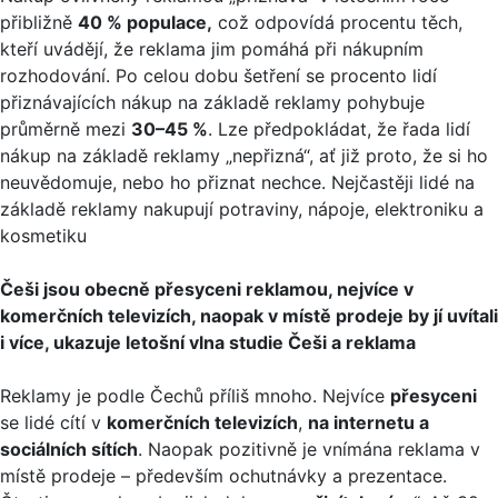
přibližně
40 % populace,
což odpovídá procentu těch,
kteří uvádějí, že reklama jim pomáhá při nákupním
rozhodování. Po celou dobu šetření se procento lidí
přiznávajících nákup na základě reklamy pohybuje
průměrně mezi
30–45 %
. Lze předpokládat, že řada lidí
nákup na základě reklamy „nepřizná“, ať již proto, že si ho
neuvědomuje, nebo ho přiznat nechce. Nejčastěji lidé na
základě reklamy nakupují potraviny, nápoje, elektroniku a
kosmetiku
Češi jsou obecně přesyceni reklamou, nejvíce v
komerčních televizích, naopak v místě prodeje by jí uvítali
i více, ukazuje letošní vlna studie Češi a reklama
Reklamy je podle Čechů příliš mnoho. Nejvíce
přesyceni
se lidé cítí v
komerčních televizích
,
na internetu a
sociálních sítích
. Naopak pozitivně je vnímána reklama v
místě prodeje – především ochutnávky a prezentace.