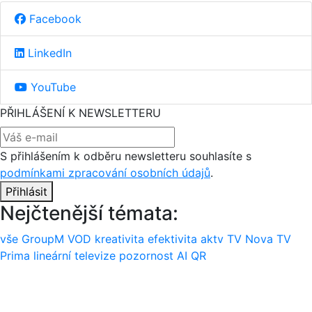
Facebook
LinkedIn
YouTube
PŘIHLÁŠENÍ K NEWSLETTERU
S přihlášením k odběru newsletteru souhlasíte s
podmínkami zpracování osobních údajů
.
Přihlásit
Nejčtenější témata:
vše
GroupM
VOD
kreativita
efektivita
aktv
TV Nova
TV
Prima
lineární televize
pozornost
AI
QR