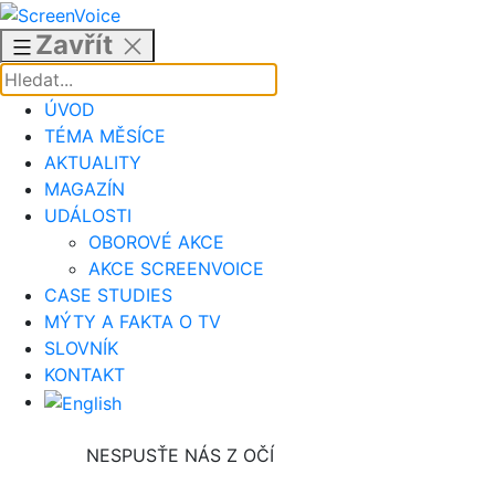
Přejít
k
Zavřít
obsahu
ÚVOD
TÉMA MĚSÍCE
AKTUALITY
MAGAZÍN
UDÁLOSTI
OBOROVÉ AKCE
AKCE SCREENVOICE
CASE STUDIES
MÝTY A FAKTA O TV
SLOVNÍK
KONTAKT
NESPUSŤE NÁS Z OČÍ