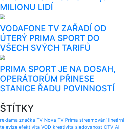
MILIONU LIDÍ
VODAFONE TV ZAŘADÍ OD
ÚTERÝ PRIMA SPORT DO
VŠECH SVÝCH TARIFŮ
PRIMA SPORT JE NA DOSAH,
OPERÁTORŮM PŘINESE
STANICE ŘADU POVINNOSTÍ
ŠTÍTKY
reklama
značka
TV Nova
TV Prima
streamování
lineární
televize
efektivita
VOD
kreativita
sledovanost
CTV
AI