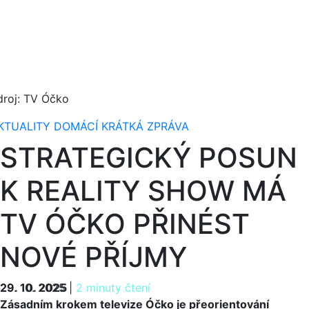
droj: TV Óčko
KTUALITY
DOMÁCÍ
KRÁTKÁ ZPRÁVA
STRATEGICKÝ POSUN
K REALITY SHOW MÁ
TV ÓČKO PŘINÉST
NOVÉ PŘÍJMY
29. 10. 2025
29. 10. 2025
|
2 minuty čtení
Zásadním krokem televize Óčko je přeorientování