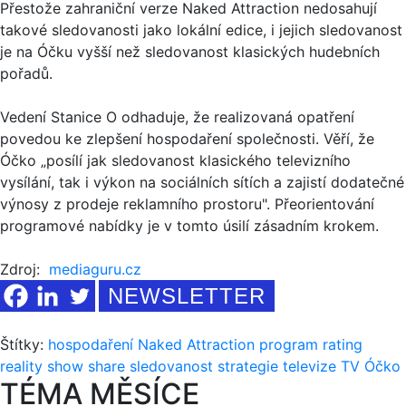
Přestože zahraniční verze Naked Attraction nedosahují
takové sledovanosti jako lokální edice, i jejich sledovanost
je na Óčku vyšší než sledovanost klasických hudebních
pořadů.
Vedení Stanice O odhaduje, že realizovaná opatření
povedou ke zlepšení hospodaření společnosti. Věří, že
Óčko „posílí jak sledovanost klasického televizního
vysílání, tak i výkon na sociálních sítích a zajistí dodatečné
výnosy z prodeje reklamního prostoru". Přeorientování
programové nabídky je v tomto úsilí zásadním krokem.
Zdroj:
mediaguru.cz
NEWSLETTER
Štítky:
hospodaření
Naked Attraction
program
rating
reality show
share
sledovanost
strategie
televize
TV Óčko
TÉMA MĚSÍCE