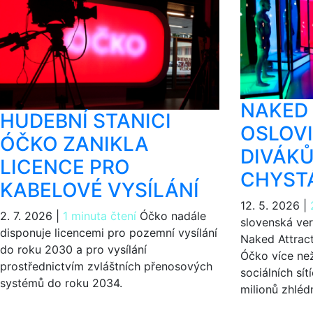
NAKED
HUDEBNÍ STANICI
OSLOVI
ÓČKO ZANIKLA
DIVÁKŮ
LICENCE PRO
CHYSTÁ
KABELOVÉ VYSÍLÁNÍ
12. 5. 2026
|
2. 7. 2026
|
1 minuta čtení
Óčko nadále
slovenská ve
disponuje licencemi pro pozemní vysílání
Naked Attract
do roku 2030 a pro vysílání
Óčko více než
prostřednictvím zvláštních přenosových
sociálních sít
systémů do roku 2034.
milionů zhlédn