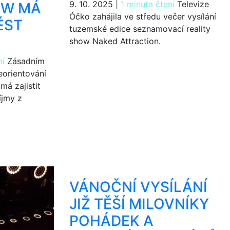
9. 10. 2025
|
1 minuta čtení
Televize
OW MÁ
Óčko zahájila ve středu večer vysílání
ÉST
tuzemské edice seznamovací reality
show Naked Attraction.
ní
Zásadním
eorientování
má zajistit
íjmy z
VÁNOČNÍ VYSÍLÁNÍ
JIŽ TĚŠÍ MILOVNÍKY
POHÁDEK A