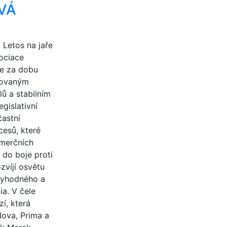
VÁ
í
Letos na jaře
sociace
se za dobu
ktovaným
ů a stabilním
gislativní
častní
cesů, které
merčních
e do boje proti
zvíjí osvětu
ěryhodného a
ia. V čele
í, která
Nova, Prima a