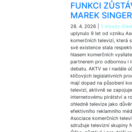
FUNKCI ZŮSTÁ
MAREK SINGER
28. 4. 2026
|
3 minuty čten
uplynulo 9 let od vzniku A
komerčních televizí, která 
své existence stala respe
hlasem komerčních vysílatel
partnerem pro odbornou i le
debatu. AKTV se i nadále ú
klíčových legislativních pro
mají dopad na působení ko
televizí, aktivně se zapojuj
internetovému pirátství a ro
ohledně televize jako dův
efektivního reklamního méd
Asociace komerčních televiz
sdružuje televizní skupiny 