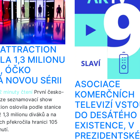
 ATTRACTION
LA 1,3 MILIONU
, ÓČKO
 NOVOU SÉRII
ASOCIACE
2 minuty čtení
První česko-
KOMERČNÍCH
rze seznamovací show
TELEVIZÍ VST
ion oslovila podle stanice
DO DESÁTÉHO
 1,3 milionu diváků a na
ích překročila hranici 105
EXISTENCE, V
utí.
PREZIDENTSKÉ