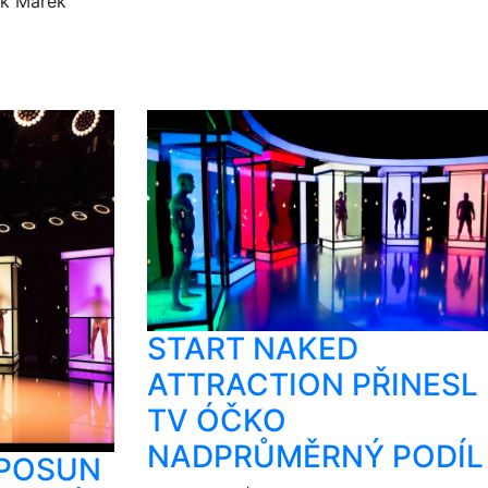
ok Marek
START NAKED
ATTRACTION PŘINESL
TV ÓČKO
NADPRŮMĚRNÝ PODÍL
 POSUN