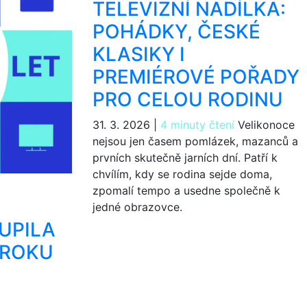
TELEVIZNÍ NADÍLKA:
POHÁDKY, ČESKÉ
KLASIKY I
PREMIÉROVÉ POŘADY
PRO CELOU RODINU
31. 3. 2026
|
4 minuty čtení
Velikonoce
nejsou jen časem pomlázek, mazanců a
prvních skutečně jarních dní. Patří k
chvílím, kdy se rodina sejde doma,
zpomalí tempo a usedne společně k
jedné obrazovce.
OUPILA
 ROKU