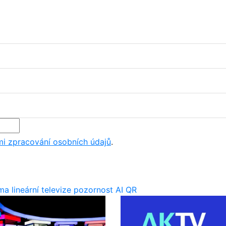
i zpracování osobních údajů
.
ima
lineární televize
pozornost
AI
QR