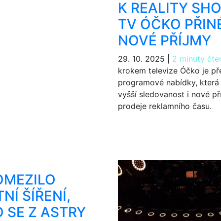
K REALITY SH
TV ÓČKO PŘIN
NOVÉ PŘÍJMY
29. 10. 2025
|
2 minuty čte
krokem televize Óčko je př
programové nabídky, která 
vyšší sledovanost i nové př
prodeje reklamního času.
OMEZILO
NÍ ŠÍŘENÍ,
 SE Z ASTRY