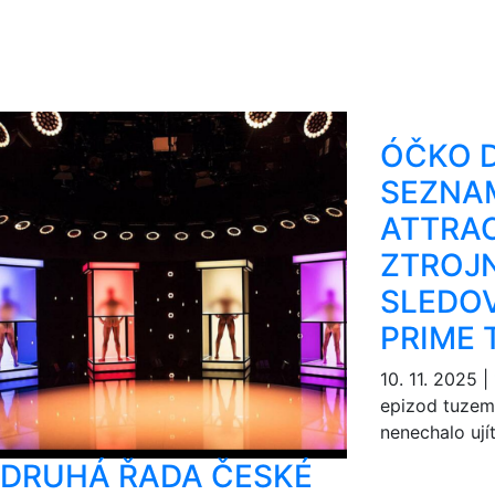
ÓČKO D
SEZNA
ATTRA
ZTROJ
SLEDO
PRIME 
10. 11. 2025
|
epizod tuzem
nenechalo ují
DRUHÁ ŘADA ČESKÉ