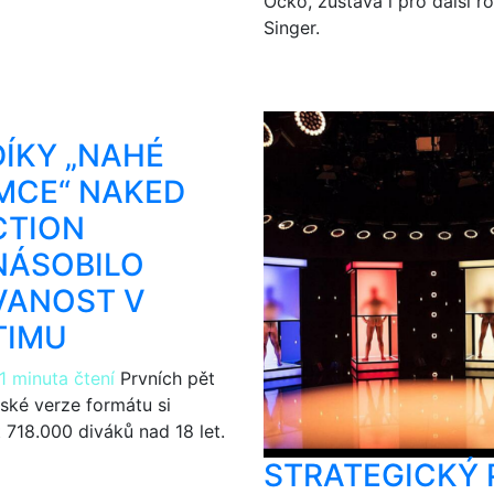
Óčko, zůstává i pro další r
Singer.
ÍKY „NAHÉ
MCE“ NAKED
CTION
NÁSOBILO
VANOST V
TIMU
1 minuta čtení
Prvních pět
ské verze formátu si
t 718.000 diváků nad 18 let.
STRATEGICKÝ