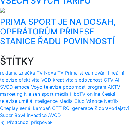
VŠECH SVÝCH TARIFŮ
PRIMA SPORT JE NA DOSAH,
OPERÁTORŮM PŘINESE
STANICE ŘADU POVINNOSTÍ
ŠTÍTKY
reklama
značka
TV Nova
TV Prima
streamování
lineární
televize
efektivita
VOD
kreativita
sledovanost
CTV
AI
SVOD
emoce
Voyo
televize
pozornost
program
AKTV
marketing
Nielsen
sport
média
HbbTV
online
Česká
televize
umělá inteligence
Media Club
Vánoce
Netflix
Oneplay
seriál
kampaň
OTT
ROI
generace Z
zpravodajství
Super Bowl
investice
AVOD
Navigace
Předchozí příspěvek