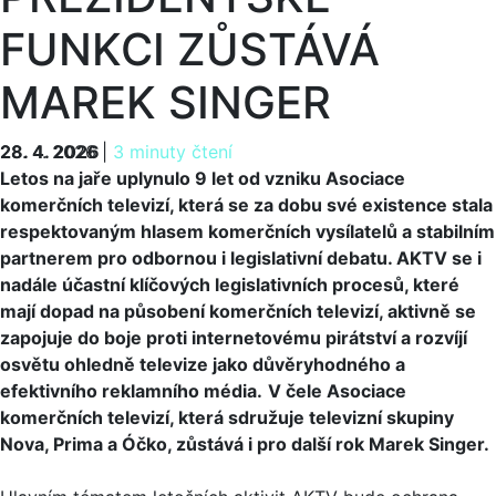
FUNKCI ZŮSTÁVÁ
MAREK SINGER
28. 4. 2026
28. 4. 2026
|
3 minuty čtení
Letos na jaře uplynulo 9 let od vzniku Asociace
komerčních televizí, která se za dobu své existence stala
respektovaným hlasem komerčních vysílatelů a stabilním
partnerem pro odbornou i legislativní debatu. AKTV se i
nadále účastní klíčových legislativních procesů, které
mají dopad na působení komerčních televizí, aktivně se
zapojuje do boje proti internetovému pirátství a rozvíjí
osvětu ohledně televize jako důvěryhodného a
efektivního reklamního média.
V čele Asociace
komerčních televizí, která sdružuje televizní skupiny
Nova, Prima a Óčko, zůstává i pro další rok Marek Singer.