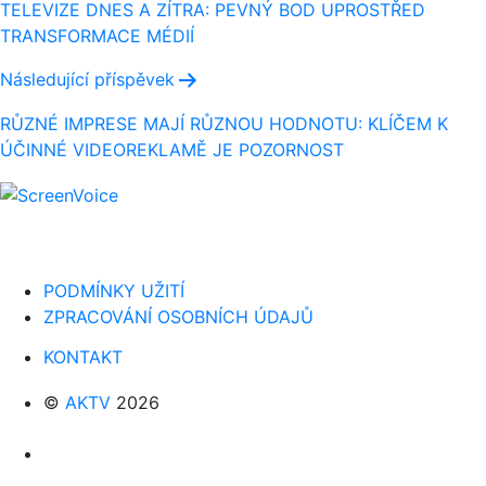
pro
TELEVIZE DNES A ZÍTRA: PEVNÝ BOD UPROSTŘED
TRANSFORMACE MÉDIÍ
příspěvek
Následující příspěvek
RŮZNÉ IMPRESE MAJÍ RŮZNOU HODNOTU: KLÍČEM K
ÚČINNÉ VIDEOREKLAMĚ JE POZORNOST
PODMÍNKY UŽITÍ
ZPRACOVÁNÍ OSOBNÍCH ÚDAJŮ
KONTAKT
©
AKTV
2026