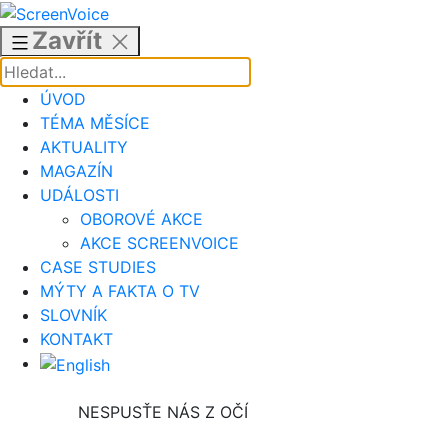
Přejít
k
Zavřít
obsahu
ÚVOD
TÉMA MĚSÍCE
AKTUALITY
MAGAZÍN
UDÁLOSTI
OBOROVÉ AKCE
AKCE SCREENVOICE
CASE STUDIES
MÝTY A FAKTA O TV
SLOVNÍK
KONTAKT
NESPUSŤE NÁS Z OČÍ