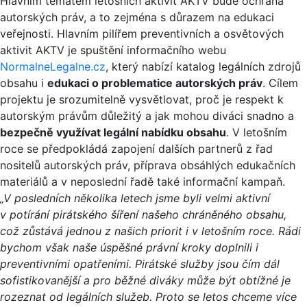
Hlavním tématem letošních aktivit AKTV bude ochrana
autorských práv, a to zejména s důrazem na edukaci
veřejnosti. Hlavním pilířem preventivních a osvětových
aktivit AKTV je spuštění informačního webu
NormalneLegalne.cz
, který nabízí katalog legálních zdrojů
obsahu i
edukaci o problematice autorských práv
. Cílem
projektu je srozumitelně vysvětlovat, proč je respekt k
autorským právům důležitý a jak mohou diváci snadno a
bezpečně využívat legální nabídku obsahu
. V letošním
roce se předpokládá zapojení dalších partnerů z řad
nositelů autorských práv, příprava obsáhlých edukačních
materiálů a v neposlední řadě také informační kampaň.
„V posledních několika letech jsme byli velmi aktivní
v potírání pirátského šíření našeho chráněného obsahu,
což zůstává jednou z našich priorit i v letošním roce. Rádi
bychom však naše úspěšné právní kroky doplnili i
preventivními opatřeními. Pirátské služby jsou čím dál
sofistikovanější a pro běžné diváky může být obtížné je
rozeznat od legálních služeb. Proto se letos chceme více