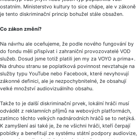
ostatním. Ministerstvo kultury to sice chápe, ale v zákoně
je tento diskriminační princip bohužel stále obsažen.
Co zákon změní?
Na návrhu ale oceňujeme, že podle nového fungování by
do fondu měli přispívat i zahraniční provozovatelé VOD
služeb. Dosud jsme totiž platili jen my za VOYO a prima+.
Na druhou stranu se poplatková povinnost nevztahuje na
služby typu YouTube nebo Facebook, které nevyhovují
zákonné definici, ale je nezpochybnitelné, že obsahují
velké množství audiovizuálního obsahu.
Takže to je další diskriminační prvek, lokální hráči musí
odvádět z reklamních příjmů na webových platformách,
zatímco těchto velkých nadnárodních hráčů se to netýká.
K zamyšlení asi také je, že ne všichni hráči, kteří čerpají
pobídky a benefitují ze systému státní podpory audiovize,