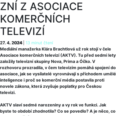
ZNÍ Z ASOCIACE
KOMERČNÍCH
TELEVIZÍ
27. 4. 2024
27. 4. 2024
|
13 minut čtení
Mediální manažerka Klára Brachtlová už rok stojí v čele
Asociace komerčních televizí (AKTV). Tu před sedmi lety
založily televizní skupiny Nova, Prima a Óčko. V
rozhovoru prozradila, v čem televizím pomáhá spojení do
asociace, jak se vysílatelé vyrovnávají s příchodem umělé
inteligence i proč se komerční média postavila proti
novele zákona, která zvyšuje poplatky pro Českou
televizi.
AKTV slaví sedmé narozeniny a vy rok ve funkci. Jak
byste to období zhodnotila? Co se povedlo? A je něco, co