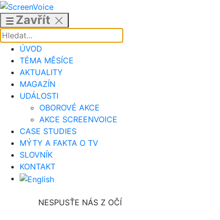
Přejít
k
Zavřít
obsahu
ÚVOD
TÉMA MĚSÍCE
AKTUALITY
MAGAZÍN
UDÁLOSTI
OBOROVÉ AKCE
AKCE SCREENVOICE
CASE STUDIES
MÝTY A FAKTA O TV
SLOVNÍK
KONTAKT
NESPUSŤE NÁS Z OČÍ