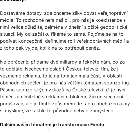
Dostáváme dotazy, zda chceme zlikvidovat veřejnoprávní
média. To rozhodně není náš cíl, pro nás je koexistence s
nimi velice důležitá, zejména v dnešní složité geopolitické
situaci. My od začátku říkáme to samé. Pojďme se na to
podívat koncepčně, definujme roli veřejnoprávních médií a
z toho pak vyjde, kolik na to potřebují peněz.
Ne obráceně, přidáme dvě miliardy a řekněte nám, co za
to uděláte. Nechceme oslabit Českou televizi tím, že jí
vezmeme reklamu, to je na tom jen malá část. V oblasti
obchodních sdělení je pro nás větším tématem sponzoring.
Pásmo sponzorských vzkazů na České televizi už je nyní
téměř zaměnitelné s reklamním blokem. Zákon sice není
porušován, ale je tímto způsobem de facto obcházen a my
si myslíme, že takhle to původně nebylo zamýšleno.
Dalším vaším tématem je transformace Fondu