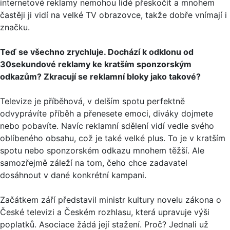
internetové reklamy nemohou lidé přeskočit a mnohem
častěji ji vidí na velké TV obrazovce, takže dobře vnímají i
značku.
Teď se všechno zrychluje. Dochází k odklonu od
30sekundové reklamy ke kratším sponzorským
odkazům? Zkracují se reklamní bloky jako takové?
Televize je příběhová, v delším spotu perfektně
odvyprávíte příběh a přenesete emoci, diváky dojmete
nebo pobavíte. Navíc reklamní sdělení vidí vedle svého
oblíbeného obsahu, což je také velké plus. To je v kratším
spotu nebo sponzorském odkazu mnohem těžší. Ale
samozřejmě záleží na tom, čeho chce zadavatel
dosáhnout v dané konkrétní kampani.
Začátkem září představil ministr kultury novelu zákona o
České televizi a Českém rozhlasu, která upravuje výši
poplatků. Asociace žádá její stažení. Proč? Jednali už