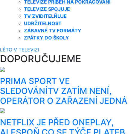
TELEVIZE PŘÍBĚH NA POKRAČOVÁNÍ
TELEVIZE SPOJUJE
TV ZVIDITELŇUJE
UDRŽITELNOST
ZÁBAVNÉ TV FORMÁTY
ZPÁTKY DO ŠKOLY
LÉTO V TELEVIZI
DOPORUČUJEME
PRIMA SPORT VE
SLEDOVÁNÍTV ZATÍM NENÍ,
OPERÁTOR O ZAŘAZENÍ JEDNÁ
NETFLIX JE PŘED ONEPLAY,
ALESPOŇ CO SE TÝČE PLATEB