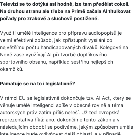
Televizí se to dotýká asi hodně, lze tam předělat cokoli.
Na druhou stranu ale třeba na Primě začala AI titulkovat
pořady pro zrakově a sluchově postižené.
Využití umělé inteligence pro přípravu audiopopisů je
velmi efektivní způsob, jak zpřístupnit vysílání co
největšímu počtu handicapovaných diváků. Kolegové na
Nově zase využívají AI při tvorbě doplňkového
sportovního obsahu, například sestřihu nejlepších
okamžiků.
Pamatuje se na to i legislativně?
V rámci EU se legislativně dokončuje tzv. AI Act, který se
věnuje umělé inteligenci spíše v obecné rovině a téma
autorských práv zatím příliš neřeší. Už teď evropská
reprezentativa říká: ano, dokončíme tento zákon a v
následujícím období se podíváme, jakým způsobem umělá
inteligence bude ovlivňovat další oblasti, a v případě