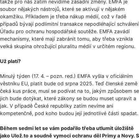
takže pro nás zatím nevidíme zásadní změny. EMFA je
soubor nějakých nástrojů, které se aktivují v nějakém
okamžiku. Příkladem je třeba nákup médií, což v řadě
případů bývají podlimitní transakce nepodléhající schválení
Úřadu pro ochranu hospodářské soutěže. EMFA zavádí
mechanismy, které mají zabránit tomu, aby třeba vznikla
velká skupina ohrožující pluralitu médií v určitém regionu.
Už platí?
Minulý týden (17. 4. – pozn. red.) EMFA vyšla v oficiálním
věstníku EU, platit bude od srpna 2025. Teď členské země
čeká kus práce, musí se podívat na to, jakým způsobem se
jich bude dotýkat, které zákony se budou muset upravit a
jak. V případě České republiky zatím nevíme ani
kompetenčně, pod koho budou její jednotlivé části spadat.
Během sedmi let se vám podařilo třeba utlumit úložiště
jako Ulož.to a soudně vymoci ochranu děl Primy a Novy. S