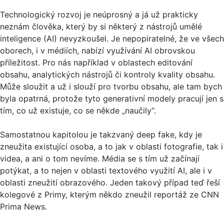
Technologický rozvoj je neúprosný a já už prakticky
neznám člověka, který by si některý z nástrojů umělé
inteligence (AI) nevyzkoušel. Je nepopiratelné, že ve všech
oborech, i v médiích, nabízí využívání AI obrovskou
příležitost. Pro nás například v oblastech editování
obsahu, analytických nástrojů či kontroly kvality obsahu.
Může sloužit a už i slouží pro tvorbu obsahu, ale tam bych
byla opatrná, protože tyto generativní modely pracují jen s
tím, co už existuje, co se někde „naučily“.
Samostatnou kapitolou je takzvaný deep fake, kdy je
zneužita existující osoba, a to jak v oblasti fotografie, tak i
videa, a ani o tom nevíme. Média se s tím už začínají
potýkat, a to nejen v oblasti textového využití AI, ale i v
oblasti zneužití obrazového. Jeden takový případ teď řeší
kolegové z Primy, kterým někdo zneužil reportáž ze CNN
Prima News.