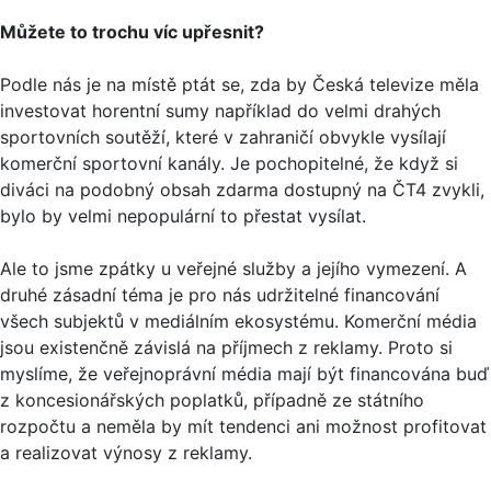
Můžete to trochu víc upřesnit?
Podle nás je na místě ptát se, zda by Česká televize měla
investovat horentní sumy například do velmi drahých
sportovních soutěží, které v zahraničí obvykle vysílají
komerční sportovní kanály. Je pochopitelné, že když si
diváci na podobný obsah zdarma dostupný na ČT4 zvykli,
bylo by velmi nepopulární to přestat vysílat.
Ale to jsme zpátky u veřejné služby a jejího vymezení. A
druhé zásadní téma je pro nás udržitelné financování
všech subjektů v mediálním ekosystému. Komerční média
jsou existenčně závislá na příjmech z reklamy. Proto si
myslíme, že veřejnoprávní média mají být financována buď
z koncesionářských poplatků, případně ze státního
rozpočtu a neměla by mít tendenci ani možnost profitovat
a realizovat výnosy z reklamy.