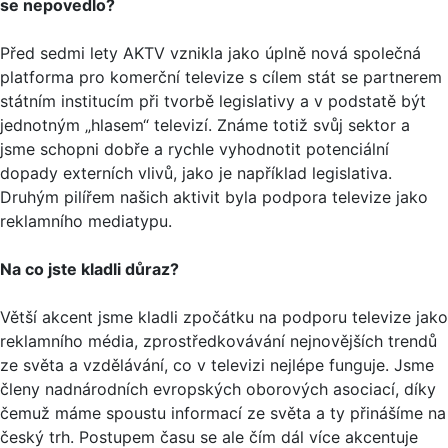
se nepovedlo?
Před sedmi lety AKTV vznikla jako úplně nová společná
platforma pro komerční televize s cílem stát se partnerem
státním institucím při tvorbě legislativy a v podstatě být
jednotným „hlasem“ televizí. Známe totiž svůj sektor a
jsme schopni dobře a rychle vyhodnotit potenciální
dopady externích vlivů, jako je například legislativa.
Druhým pilířem našich aktivit byla podpora televize jako
reklamního mediatypu.
Na co jste kladli důraz?
Větší akcent jsme kladli zpočátku na podporu televize jako
reklamního média, zprostředkovávání nejnovějších trendů
ze světa a vzdělávání, co v televizi nejlépe funguje. Jsme
členy nadnárodních evropských oborových asociací, díky
čemuž máme spoustu informací ze světa a ty přinášíme na
český trh. Postupem času se ale čím dál více akcentuje