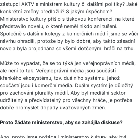
zástupci AKTV s ministrem kultury či dalšími politiky? Jaké
konkrétní změny předložili? S jakým úspěchem?
Ministerstvo kultury přišlo s tiskovou konferencí, na které
představilo novelu, o které neměl nikdo ani tušení.
Společně s dalšími kolegy z komerčních médií jsme se vůči
návrhu ohradili, protože by bylo dobré, aby takto zásadní
novela byla projednána se všemi dotčenými hráči na trhu.
Může to vypadat, že se to týká jen veřejnoprávních médií,
ale není to tak. Veřejnoprávní média jsou součástí
křehkého ekosystému, tzv. duálního systému, jehož
součástí jsou i komerční média. Duální systém je důležitý
pro zachování plurality médií. Aby byl mediální sektor
udržitelný a předvídatelný pro všechny hráče, je potřeba
dobře promyslet dopady uvažovaných změn.
Proto žádáte ministerstvo, aby se zahájila diskuse?
Ano, proto jsme požádali ministerstvo kultury, aby byl