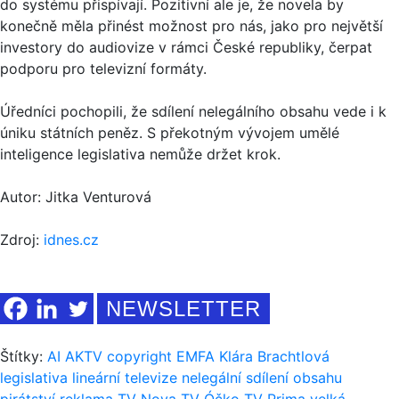
do systému přispívají. Pozitivní ale je, že novela by
konečně měla přinést možnost pro nás, jako pro největší
investory do audiovize v rámci České republiky, čerpat
podporu pro televizní formáty.
Úředníci pochopili, že sdílení nelegálního obsahu vede i k
úniku státních peněz. S překotným vývojem umělé
inteligence legislativa nemůže držet krok.
Autor: Jitka Venturová
Zdroj:
idnes.cz
NEWSLETTER
Štítky:
AI
AKTV
copyright
EMFA
Klára Brachtlová
legislativa
lineární televize
nelegální sdílení obsahu
pirátství
reklama
TV Nova
TV Óčko
TV Prima
velká