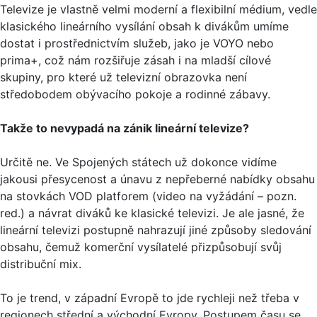
Televize je vlastně velmi moderní a flexibilní médium, vedle
klasického lineárního vysílání obsah k divákům umíme
dostat i prostřednictvím služeb, jako je VOYO nebo
prima+, což nám rozšiřuje zásah i na mladší cílové
skupiny, pro které už televizní obrazovka není
středobodem obývacího pokoje a rodinné zábavy.
Takže to nevypadá na zánik lineární televize?
Určitě ne. Ve Spojených státech už dokonce vidíme
jakousi přesycenost a únavu z nepřeberné nabídky obsahu
na stovkách VOD platforem (video na vyžádání – pozn.
red.) a návrat diváků ke klasické televizi. Je ale jasné, že
lineární televizi postupně nahrazují jiné způsoby sledování
obsahu, čemuž komerční vysílatelé přizpůsobují svůj
distribuční mix.
To je trend, v západní Evropě to jde rychleji než třeba v
regionech střední a východní Evropy. Postupem času se