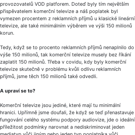
provozovatelů VOD platforem. Doteď byly tím největším
přispěvatelem komerční televize a náš poplatek byl
vymezen procentem z reklamních příjmů u klasické lineární
televize, ale také minimálním výběrem ve výši 150 milionů
korun.
Tedy, když se to procento reklamních příjmů nenaplnilo do
výše 150 milionů, tak komerční televize musely bez říkání
zaplatit 150 milionů. Třeba v covidu, kdy byly komerční
televize skutečně v problému kvůli odlivu reklamních
příjmů, jsme těch 150 milionů také odvedli.
A upraví se to?
Komerční televize jsou jediné, které mají tu minimální
hranici. Upřímně jsme doufali, že když se teď přenastavuje
fungování celého systému podpory audiovize, jde o ideální
příležitost podmínky narovnat a nediskriminovat jeden
mediatyp vůči jiným nebo jeden typ poplatníka vůči