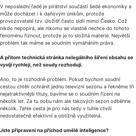
V neposlední řadě je pirátství součástí šedé ekonomiky a
může docházet i k daňovým únikům, protože
provozovatelé tzv. úložišť často sídlí mimo Česko. Což
nikdo nepopírá, ale nikomu se vlastně nechce do tohoto
fenoménu říznout, protože je to složitá materie. Největší
problém tak máme se soudním vymáháním práva.
A přitom technická stránka nelegálního šíření obsahu se
vyvíjí rychleji, než soudy rozhodují.
Ano, to je rozhodně problém. Pokud bychom soudní
cestou chtěli ochránit jednu televizní sezonu a řekněme tři
nejatraktivnější tituly, bavíme se o soudním řízení na
několik let. Za tu dobu nám ale takových sezon odběhne
několik. Tahle cesta je pro nás tedy v tuhle chvíli
nedostatečně efektivní a obtížně využitelná.
Jste připraveni na příchod umělé inteligence?