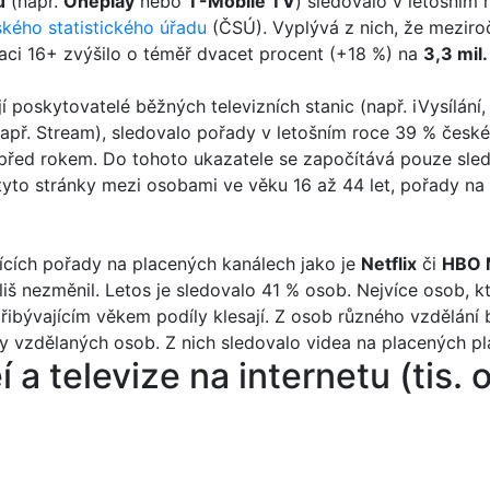
u
(např.
Oneplay
nebo
T-Mobile TV
) sledovalo v letošním 
kého statistického úřadu
(ČSÚ). Vyplývá z nich, že meziročn
laci 16+ zvýšilo o téměř dvacet procent (+18 %) na
3,3 mil
 poskytovatelé běžných televizních stanic (např. iVysílání,
např. Stream), sledovalo pořady v letošním roce 39 % české
 před rokem. Do tohoto ukazatele se započítává pouze sled
tyto stránky mezi osobami ve věku 16 až 44 let, pořady na 
jících pořady na placených kanálech jako je
Netflix
či
HBO 
š nezměnil. Letos je sledovalo 41 % osob. Nejvíce osob, kte
přibývajícím věkem podíly klesají. Z osob různého vzdělání b
 vzdělaných osob. Z nich sledovalo videa na placených p
í a televize na internetu (tis.