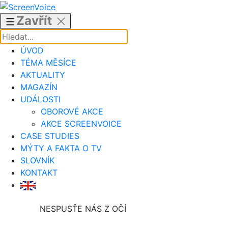
Přejít
k
Zavřít
obsahu
ÚVOD
TÉMA MĚSÍCE
AKTUALITY
MAGAZÍN
UDÁLOSTI
OBOROVÉ AKCE
AKCE SCREENVOICE
CASE STUDIES
MÝTY A FAKTA O TV
SLOVNÍK
KONTAKT
NESPUSŤE NÁS Z OČÍ