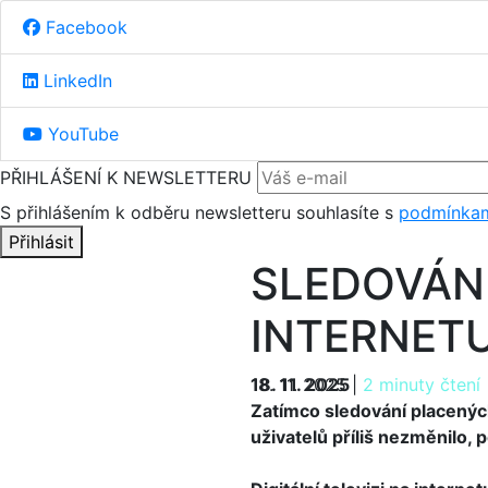
Facebook
LinkedIn
YouTube
PŘIHLÁŠENÍ K NEWSLETTERU
S přihlášením k odběru newsletteru souhlasíte s
podmínkam
Přihlásit
SLEDOVÁNÍ
INTERNETU
18. 11. 2025
18. 11. 2025
|
2 minuty čtení
Zatímco sledování placených
uživatelů příliš nezměnilo, p