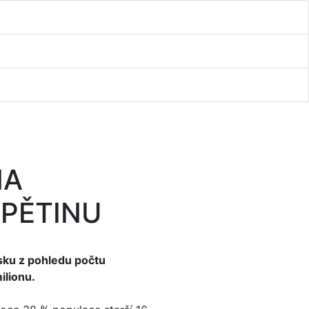
NA
 PĚTINU
ňsku z pohledu počtu
ilionu.