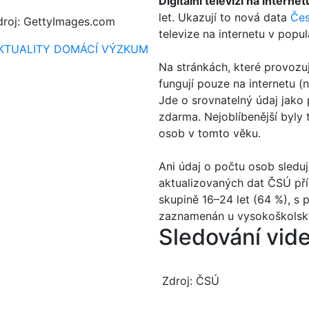
Digitální televizi na internet
let. Ukazují to nová data
Čes
droj: GettyImages.com
televize na internetu v popu
KTUALITY
DOMÁCÍ
VÝZKUM
Na stránkách, které provozují
fungují pouze na internetu (
Jde o srovnatelný údaj jako
zdarma. Nejoblíbenější byly 
osob v tomto věku.
Ani údaj o počtu osob sledu
aktualizovaných dat ČSÚ příli
skupině 16–24 let (64 %), s 
zaznamenán u vysokoškolsky
Sledování vide
Zdroj: ČSÚ