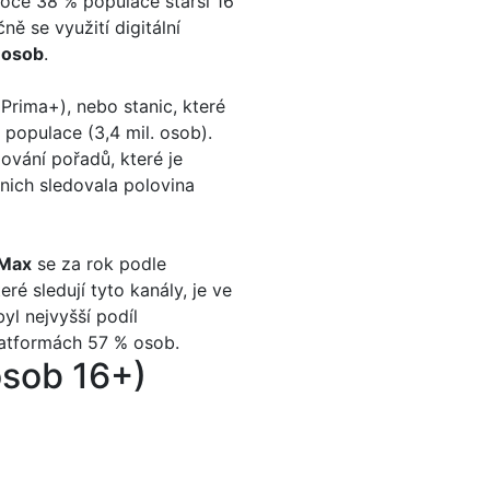
roce 38 % populace starší 16
ě se využití digitální
. osob
.
 Prima+), nebo stanic, které
 populace (3,4 mil. osob).
ování pořadů, které je
nich sledovala polovina
Max
se za rok podle
ré sledují tyto kanály, je ve
yl nejvyšší podíl
latformách 57 % osob.
 osob 16+)