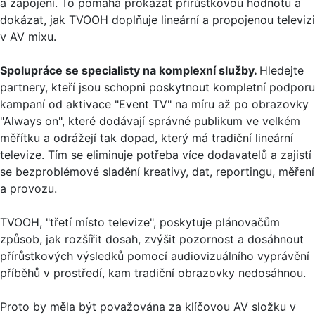
a zapojení. To pomáhá prokázat přírůstkovou hodnotu a
dokázat, jak TVOOH doplňuje lineární a propojenou televizi
v AV mixu.
Spolupráce se specialisty na komplexní služby.
Hledejte
partnery, kteří jsou schopni poskytnout kompletní podporu
kampaní od aktivace "Event TV" na míru až po obrazovky
"Always on", které dodávají správné publikum ve velkém
měřítku a odrážejí tak dopad, který má tradiční lineární
televize. Tím se eliminuje potřeba více dodavatelů a zajistí
se bezproblémové sladění kreativy, dat, reportingu, měření
a provozu.
TVOOH, "třetí místo televize", poskytuje plánovačům
způsob, jak rozšířit dosah, zvýšit pozornost a dosáhnout
přírůstkových výsledků pomocí audiovizuálního vyprávění
příběhů v prostředí, kam tradiční obrazovky nedosáhnou.
Proto by měla být považována za klíčovou AV složku v