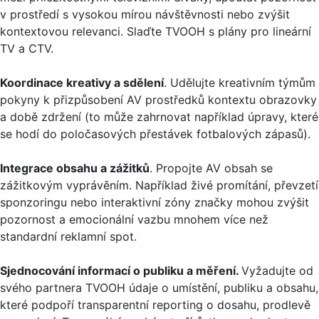
v prostředí s vysokou mírou návštěvnosti nebo zvýšit
kontextovou relevanci. Slaďte TVOOH s plány pro lineární
TV a CTV.
Koordinace kreativy a sdělení
. Udělujte kreativním týmům
pokyny k přizpůsobení AV prostředků kontextu obrazovky
a době zdržení (to může zahrnovat například úpravy, které
se hodí do poločasových přestávek fotbalových zápasů).
Integrace obsahu a zážitků
. Propojte AV obsah se
zážitkovým vyprávěním. Například živé promítání, převzetí
sponzoringu nebo interaktivní zóny značky mohou zvýšit
pozornost a emocionální vazbu mnohem více než
standardní reklamní spot.
Sjednocování informací o publiku a měření.
Vyžadujte od
svého partnera TVOOH údaje o umístění, publiku a obsahu,
které podpoří transparentní reporting o dosahu, prodlevě