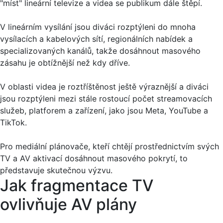
"míst" lineární televize a videa se publikum dále štěpí.
V lineárním vysílání jsou diváci rozptýleni do mnoha
vysílacích a kabelových sítí, regionálních nabídek a
specializovaných kanálů, takže dosáhnout masového
zásahu je obtížnější než kdy dříve.
V oblasti videa je roztříštěnost ještě výraznější a diváci
jsou rozptýleni mezi stále rostoucí počet streamovacích
služeb, platforem a zařízení, jako jsou Meta, YouTube a
TikTok.
Pro mediální plánovače, kteří chtějí prostřednictvím svých
TV a AV aktivací dosáhnout masového pokrytí, to
představuje skutečnou výzvu.
Jak fragmentace TV
ovlivňuje AV plány