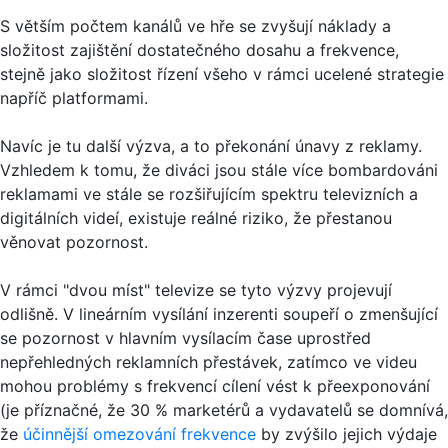
S větším počtem kanálů ve hře se zvyšují náklady a
složitost zajištění dostatečného dosahu a frekvence,
stejně jako složitost řízení všeho v rámci ucelené strategie
napříč platformami.
Navíc je tu další výzva, a to překonání únavy z reklamy.
Vzhledem k tomu, že diváci jsou stále více bombardováni
reklamami ve stále se rozšiřujícím spektru televizních a
digitálních videí, existuje reálné riziko, že přestanou
věnovat pozornost.
V rámci "dvou míst" televize se tyto výzvy projevují
odlišně. V lineárním vysílání inzerenti soupeří o zmenšující
se pozornost v hlavním vysílacím čase uprostřed
nepřehledných reklamních přestávek, zatímco ve videu
mohou problémy s frekvencí cílení vést k přeexponování
(je příznačné, že 30 % marketérů a vydavatelů se domnívá,
že
účinnější omezování frekvence
by zvýšilo jejich výdaje