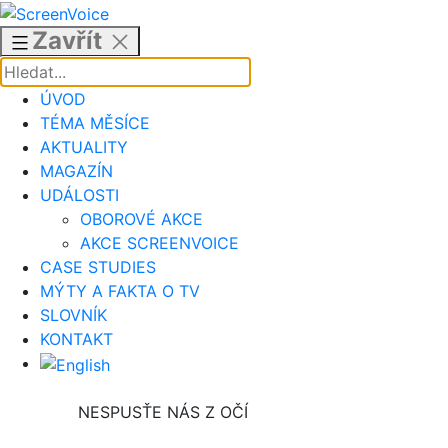
Přejít
k
Zavřít
obsahu
ÚVOD
TÉMA MĚSÍCE
AKTUALITY
MAGAZÍN
UDÁLOSTI
OBOROVÉ AKCE
AKCE SCREENVOICE
CASE STUDIES
MÝTY A FAKTA O TV
SLOVNÍK
KONTAKT
NESPUSŤE NÁS Z OČÍ