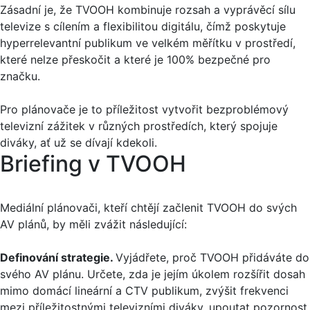
Zásadní je, že TVOOH kombinuje rozsah a vyprávěcí sílu
televize s cílením a flexibilitou digitálu, čímž poskytuje
hyperrelevantní publikum ve velkém měřítku v prostředí,
které nelze přeskočit a které je 100% bezpečné pro
značku.
Pro plánovače je to příležitost vytvořit bezproblémový
televizní zážitek v různých prostředích, který spojuje
diváky, ať už se dívají kdekoli.
Briefing v TVOOH
Mediální plánovači, kteří chtějí začlenit TVOOH do svých
AV plánů, by měli zvážit následující:
Definování strategie.
Vyjádřete, proč TVOOH přidáváte do
svého AV plánu. Určete, zda je jejím úkolem rozšířit dosah
mimo domácí lineární a CTV publikum, zvýšit frekvenci
mezi příležitostnými televizními diváky, upoutat pozornost