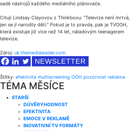
sadě nástrojů každého mediálního plánovače.
Cituji Lindsay Clayovou z Thinkboxu: "Televize není mrtvá,
jen se jí narodily děti." Pokud je to pravda, pak je TVOOH,
která existuje již více než 14 let, náladovým teenagerem
televize.
Zdroj:
uk.themedialeader.com
NEWSLETTER
Štítky:
efektivita
multiscreening
OOH
pozornost
reklama
TÉMA MĚSÍCE
STARŠÍ
DŮVĚRYHODNOST
EFEKTIVITA
EMOCE V REKLAMĚ
INOVATIVNÍ TV FORMÁTY