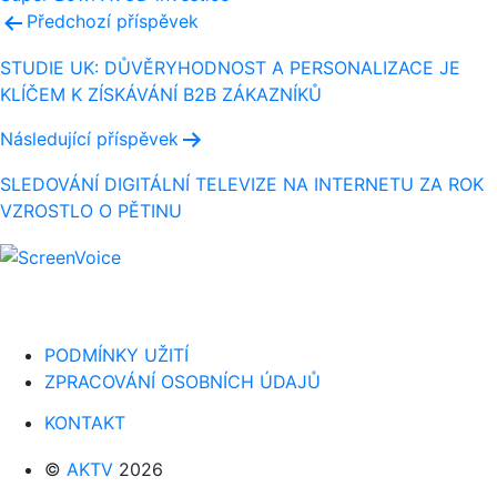
Navigace
Předchozí příspěvek
pro
STUDIE UK: DŮVĚRYHODNOST A PERSONALIZACE JE
KLÍČEM K ZÍSKÁVÁNÍ B2B ZÁKAZNÍKŮ
příspěvek
Následující příspěvek
SLEDOVÁNÍ DIGITÁLNÍ TELEVIZE NA INTERNETU ZA ROK
VZROSTLO O PĚTINU
PODMÍNKY UŽITÍ
ZPRACOVÁNÍ OSOBNÍCH ÚDAJŮ
KONTAKT
©
AKTV
2026