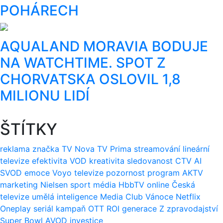
POHÁRECH
AQUALAND MORAVIA BODUJE
NA WATCHTIME. SPOT Z
CHORVATSKA OSLOVIL 1,8
MILIONU LIDÍ
ŠTÍTKY
reklama
značka
TV Nova
TV Prima
streamování
lineární
televize
efektivita
VOD
kreativita
sledovanost
CTV
AI
SVOD
emoce
Voyo
televize
pozornost
program
AKTV
marketing
Nielsen
sport
média
HbbTV
online
Česká
televize
umělá inteligence
Media Club
Vánoce
Netflix
Oneplay
seriál
kampaň
OTT
ROI
generace Z
zpravodajství
Super Bowl
AVOD
investice