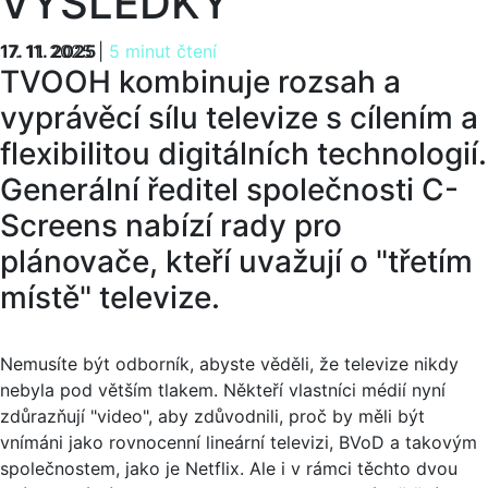
VÝSLEDKY
17. 11. 2025
17. 11. 2025
|
5 minut čtení
TVOOH kombinuje rozsah a
vyprávěcí sílu televize s cílením a
flexibilitou digitálních technologií.
Generální ředitel společnosti C-
Screens nabízí rady pro
plánovače, kteří uvažují o "třetím
místě" televize.
Nemusíte být odborník, abyste věděli, že televize nikdy
nebyla pod větším tlakem. Někteří vlastníci médií nyní
zdůrazňují "video", aby zdůvodnili, proč by měli být
vnímáni jako rovnocenní lineární televizi, BVoD a takovým
společnostem, jako je Netflix. Ale i v rámci těchto dvou