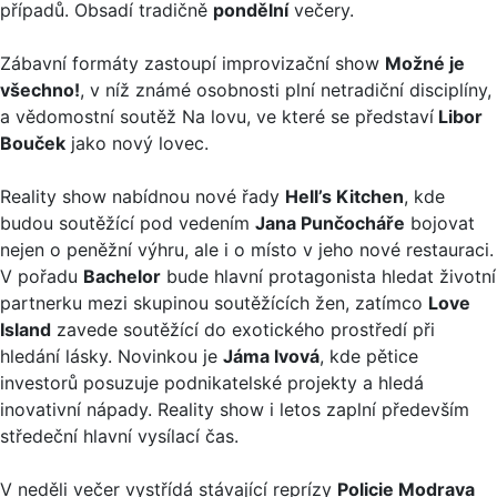
případů. Obsadí tradičně
pondělní
večery.
Zábavní formáty zastoupí improvizační show
Možné je
všechno!
, v níž známé osobnosti plní netradiční disciplíny,
a vědomostní soutěž Na lovu, ve které se představí
Libor
Bouček
jako nový lovec.
Reality show nabídnou nové řady
Hell’s Kitchen
, kde
budou soutěžící pod vedením
Jana Punčocháře
bojovat
nejen o peněžní výhru, ale i o místo v jeho nové restauraci.
V pořadu
Bachelor
bude hlavní protagonista hledat životní
partnerku mezi skupinou soutěžících žen, zatímco
Love
Island
zavede soutěžící do exotického prostředí při
hledání lásky. Novinkou je
Jáma lvová
, kde pětice
investorů posuzuje podnikatelské projekty a hledá
inovativní nápady. Reality show i letos zaplní především
středeční hlavní vysílací čas.
V neděli večer vystřídá stávající reprízy
Policie Modrava