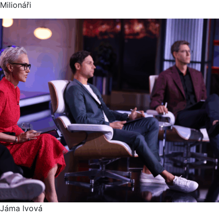
Milionáři
Jáma lvová