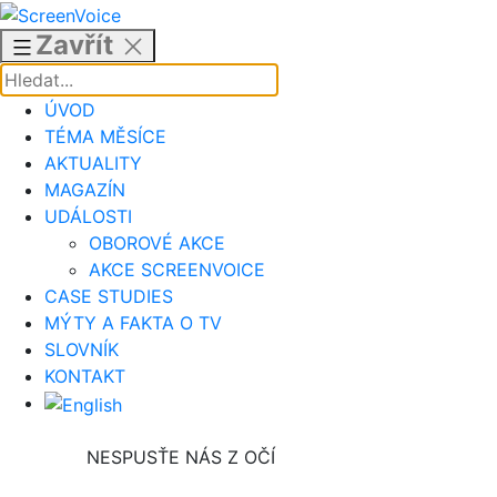
Přejít
k
Zavřít
obsahu
ÚVOD
TÉMA MĚSÍCE
AKTUALITY
MAGAZÍN
UDÁLOSTI
OBOROVÉ AKCE
AKCE SCREENVOICE
CASE STUDIES
MÝTY A FAKTA O TV
SLOVNÍK
KONTAKT
NESPUSŤE NÁS Z OČÍ