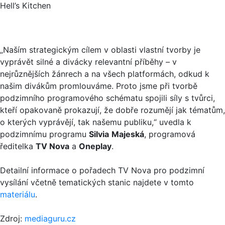
Hell’s Kitchen
„Naším strategickým cílem v oblasti vlastní tvorby je
vyprávět silné a divácky relevantní příběhy – v
nejrůznějších žánrech a na všech platformách, odkud k
našim divákům promlouváme. Proto jsme při tvorbě
podzimního programového schématu spojili síly s tvůrci,
kteří opakovaně prokazují, že dobře rozumějí jak tématům,
o kterých vyprávějí, tak našemu publiku,“ uvedla k
podzimnímu programu
Silvia
Majeská
, programová
ředitelka
TV Nova
a
Oneplay
.
Detailní informace o pořadech TV Nova pro podzimní
vysílání včetně tematických stanic najdete v tomto
materiálu
.
Zdroj:
mediaguru.cz