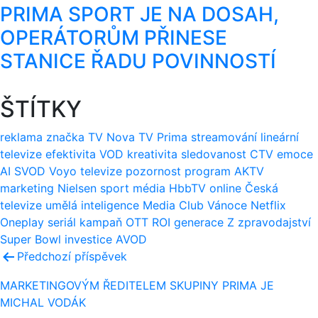
PRIMA SPORT JE NA DOSAH,
OPERÁTORŮM PŘINESE
STANICE ŘADU POVINNOSTÍ
ŠTÍTKY
reklama
značka
TV Nova
TV Prima
streamování
lineární
televize
efektivita
VOD
kreativita
sledovanost
CTV
emoce
AI
SVOD
Voyo
televize
pozornost
program
AKTV
marketing
Nielsen
sport
média
HbbTV
online
Česká
televize
umělá inteligence
Media Club
Vánoce
Netflix
Oneplay
seriál
kampaň
OTT
ROI
generace Z
zpravodajství
Super Bowl
investice
AVOD
Navigace
Předchozí příspěvek
pro
MARKETINGOVÝM ŘEDITELEM SKUPINY PRIMA JE
MICHAL VODÁK
příspěvek