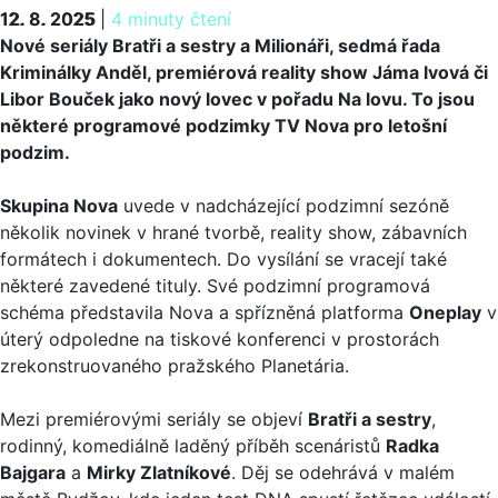
12. 8. 2025
12. 8. 2025
|
4 minuty čtení
Nové seriály Bratři a sestry a Milionáři, sedmá řada
Kriminálky Anděl, premiérová reality show Jáma lvová či
Libor Bouček jako nový lovec v pořadu Na lovu. To jsou
některé programové podzimky TV Nova pro letošní
podzim.
Skupina Nova
uvede v nadcházející podzimní sezóně
několik novinek v hrané tvorbě, reality show, zábavních
formátech i dokumentech. Do vysílání se vracejí také
některé zavedené tituly. Své podzimní programová
schéma představila Nova a spřízněná platforma
Oneplay
v
úterý odpoledne na tiskové konferenci v prostorách
zrekonstruovaného pražského Planetária.
Mezi premiérovými seriály se objeví
Bratři a sestry
,
rodinný, komediálně laděný příběh scenáristů
Radka
Bajgara
a
Mirky Zlatníkové
. Děj se odehrává v malém