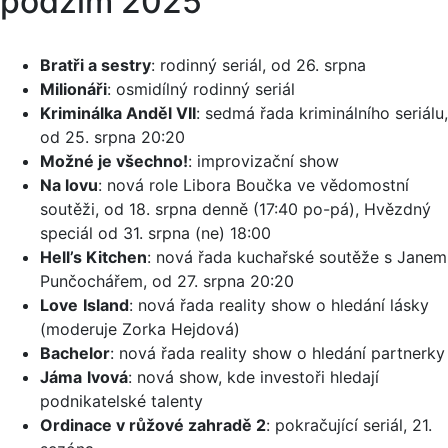
podzim 2025
Bratři a sestry
: rodinný seriál, od 26. srpna
Milionáři
: osmidílný rodinný seriál
Kriminálka Anděl VII
: sedmá řada kriminálního seriálu,
od 25. srpna 20:20
Možné je všechno!
: improvizační show
Na lovu
: nová role Libora Boučka ve vědomostní
soutěži, od 18. srpna denně (17:40 po-pá), Hvězdný
speciál od 31. srpna (ne) 18:00
Hell’s Kitchen
: nová řada kuchařské soutěže s Janem
Punčochářem, od 27. srpna 20:20
Love
Island
: nová řada reality show o hledání lásky
(moderuje Zorka Hejdová)
Bachelor
: nová řada reality show o hledání partnerky
Jáma
lvová
: nová show, kde investoři hledají
podnikatelské talenty
Ordinace v růžové zahradě 2
: pokračující seriál, 21.