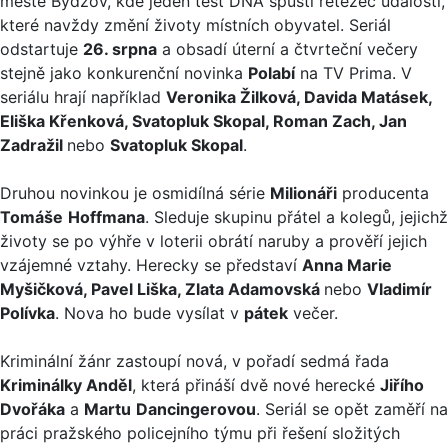
městě Bydžov, kde jeden test DNA spustí řetězec událostí,
které navždy změní životy místních obyvatel. Seriál
odstartuje
26. srpna
a obsadí úterní a čtvrteční večery
stejně jako konkurenční novinka
Polabí
na TV Prima. V
seriálu hrají například
Veronika Žilková, Davida Matásek,
Eliška Křenková, Svatopluk Skopal, Roman Zach, Jan
Zadražil
nebo
Svatopluk Skopal
.
Druhou novinkou je osmidílná série
Milionáři
producenta
Tomáše
Hoffmana
. Sleduje skupinu přátel a kolegů, jejichž
životy se po výhře v loterii obrátí naruby a prověří jejich
vzájemné vztahy. Herecky se představí
Anna Marie
Myšičková, Pavel Liška, Zlata Adamovská
nebo
Vladimír
Polívka
. Nova ho bude vysílat v
pátek
večer.
Kriminální žánr zastoupí nová, v pořadí sedmá řada
Kriminálky Anděl
, která přináší dvě nové herecké
Jiřího
Dvořáka
a
Martu
Dancingerovou
. Seriál se opět zaměří na
práci pražského policejního týmu při řešení složitých