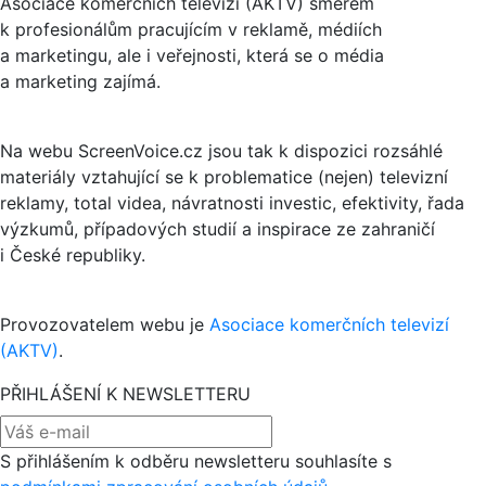
Asociace komerčních televizí (AKTV) směrem
k profesionálům pracujícím v reklamě, médiích
a marketingu, ale i veřejnosti, která se o média
a marketing zajímá.
Na webu ScreenVoice.cz jsou tak k dispozici rozsáhlé
materiály vztahující se k problematice (nejen) televizní
reklamy, total videa, návratnosti investic, efektivity, řada
výzkumů, případových studií a inspirace ze zahraničí
i České republiky.
Provozovatelem webu je
Asociace komerčních televizí
(AKTV)
.
PŘIHLÁŠENÍ K NEWSLETTERU
S přihlášením k odběru newsletteru souhlasíte s