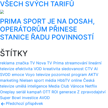
VŠECH SVÝCH TARIFŮ
PRIMA SPORT JE NA DOSAH,
OPERÁTORŮM PŘINESE
STANICE ŘADU POVINNOSTÍ
ŠTÍTKY
reklama
značka
TV Nova
TV Prima
streamování
lineární
televize
efektivita
VOD
kreativita
sledovanost
CTV
AI
SVOD
emoce
Voyo
televize
pozornost
program
AKTV
marketing
Nielsen
sport
média
HbbTV
online
Česká
televize
umělá inteligence
Media Club
Vánoce
Netflix
Oneplay
seriál
kampaň
OTT
ROI
generace Z
zpravodajství
Super Bowl
investice
AVOD
Navigace
Předchozí příspěvek