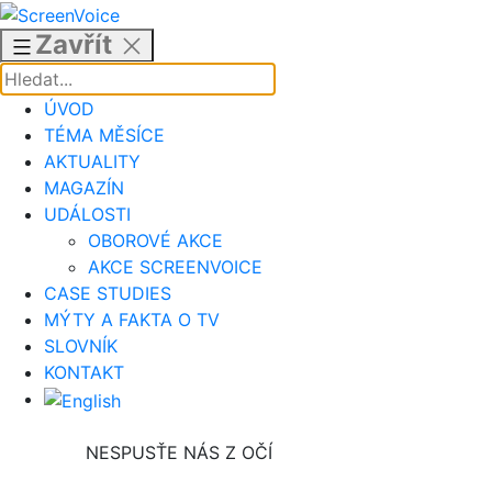
Přejít
k
Zavřít
obsahu
ÚVOD
TÉMA MĚSÍCE
AKTUALITY
MAGAZÍN
UDÁLOSTI
OBOROVÉ AKCE
AKCE SCREENVOICE
CASE STUDIES
MÝTY A FAKTA O TV
SLOVNÍK
KONTAKT
NESPUSŤE NÁS Z OČÍ