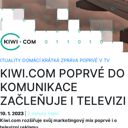
KTUALITY
DOMÁCÍ
KRÁTKÁ ZPRÁVA
POPRVÉ V TV
KIWI.COM POPRVÉ DO
KOMUNIKACE
ZAČLEŇUJE I TELEVIZI
10. 1. 2023
10. 1. 2023
|
2 minuty čtení
Kiwi.com rozšiřuje svůj marketingový mix poprvé i o
televizní reklamu.