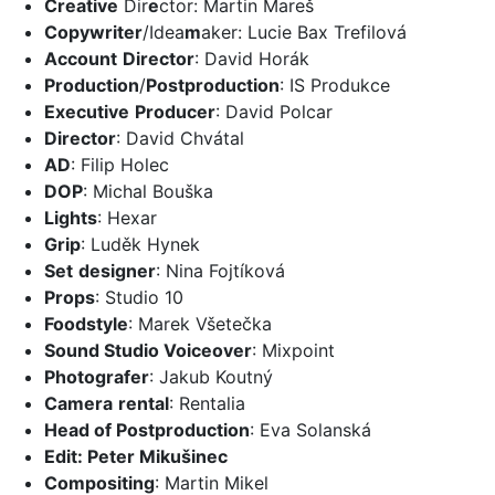
Creative
Dir
e
ctor: Martin Mareš
Copywriter
/Idea
m
aker: Lucie Bax Trefilová
Account
Director
: David Horák
Production
/
Postproduction
: IS Produkce
Executive
Producer
: David Polcar
Director
: David Chvátal
AD
: Filip Holec
DOP
: Michal Bouška
Lights
: Hexar
Grip
: Luděk Hynek
Set
designer
: Nina Fojtíková
Props
: Studio 10
Foodstyle
: Marek Všetečka
Sound Studio Voiceover
: Mixpoint
Photografer
: Jakub Koutný
Camera
rental
: Rentalia
Head of Postproduction
: Eva Solanská
Edit: Peter Mikušinec
Compositing
: Martin Mikel