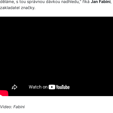
děláme, s tou správnou dávkou nadhledu,“ říká
Jan Fabini
,
zakladatel značky.
Video: Fabini