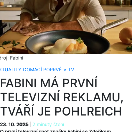
roj: Fabini
KTUALITY
DOMÁCÍ
POPRVÉ V TV
FABINI MÁ PRVNÍ
TELEVIZNÍ REKLAMU,
TVÁŘÍ JE POHLREICH
23. 10. 2025
23. 10. 2025
|
2 minuty čtení
O první televizní spot značky Fabini se Zdeňkem