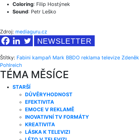
Coloring
: Filip Hostýnek
Sound
: Petr Leško
Zdroj:
mediaguru.cz
NEWSLETTER
Štítky:
Fabini
kampaň
Mark BBDO
reklama
televize
Zdeněk
Pohlreich
TÉMA MĚSÍCE
STARŠÍ
DŮVĚRYHODNOST
EFEKTIVITA
EMOCE V REKLAMĚ
INOVATIVNÍ TV FORMÁTY
KREATIVITA
LÁSKA K TELEVIZI
LÉTO V TELEVIZI