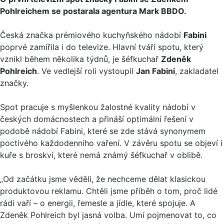
Pohlreichem se postarala agentura Mark BBDO.
Česká značka prémiového kuchyňského nádobí
Fabini
poprvé zamířila i do televize. Hlavní tváří spotu, který
vznikl během několika týdnů, je šéfkuchař
Zdeněk
Pohlreich
. Ve vedlejší roli vystoupil
Jan Fabini
, zakladatel
značky.
Spot pracuje s myšlenkou žalostné kvality nádobí v
českých domácnostech a přináší optimální řešení v
podobě nádobí Fabini, které se zde stává synonymem
poctivého každodenního vaření. V závěru spotu se objeví i
kuře s broskví, které nemá známý šéfkuchař v oblibě.
„Od začátku jsme věděli, že nechceme dělat klasickou
produktovou reklamu. Chtěli jsme příběh o tom, proč lidé
rádi vaří – o energii, řemesle a jídle, které spojuje. A
Zdeněk Pohlreich byl jasná volba. Umí pojmenovat to, co