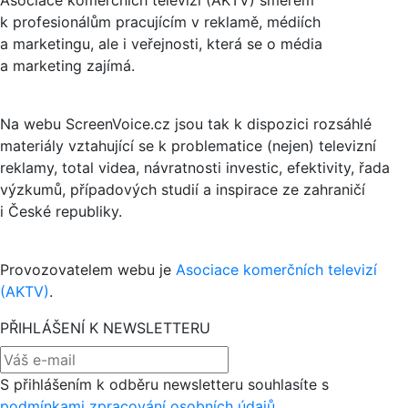
Asociace komerčních televizí (AKTV) směrem
k profesionálům pracujícím v reklamě, médiích
a marketingu, ale i veřejnosti, která se o média
a marketing zajímá.
Na webu ScreenVoice.cz jsou tak k dispozici rozsáhlé
materiály vztahující se k problematice (nejen) televizní
reklamy, total videa, návratnosti investic, efektivity, řada
výzkumů, případových studií a inspirace ze zahraničí
i České republiky.
Provozovatelem webu je
Asociace komerčních televizí
(AKTV)
.
PŘIHLÁŠENÍ K NEWSLETTERU
S přihlášením k odběru newsletteru souhlasíte s
podmínkami zpracování osobních údajů
.