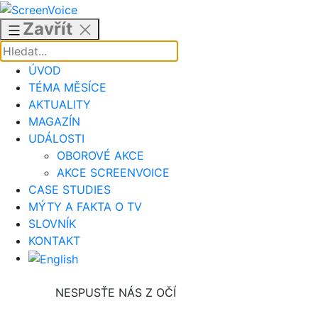
Přejít
k
Zavřít
obsahu
ÚVOD
TÉMA MĚSÍCE
AKTUALITY
MAGAZÍN
UDÁLOSTI
OBOROVÉ AKCE
AKCE SCREENVOICE
CASE STUDIES
MÝTY A FAKTA O TV
SLOVNÍK
KONTAKT
NESPUSŤE NÁS Z OČÍ