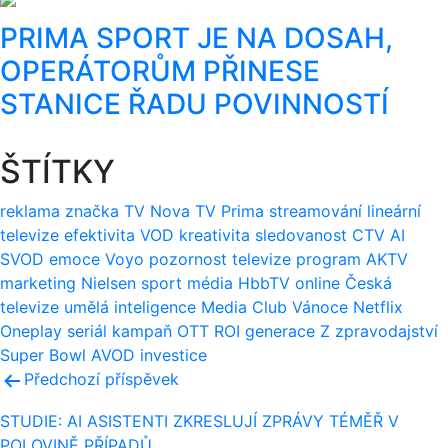
PRIMA SPORT JE NA DOSAH,
OPERÁTORŮM PŘINESE
STANICE ŘADU POVINNOSTÍ
ŠTÍTKY
reklama
značka
TV Nova
TV Prima
streamování
lineární
televize
efektivita
VOD
kreativita
sledovanost
CTV
AI
SVOD
emoce
Voyo
pozornost
televize
program
AKTV
marketing
Nielsen
sport
média
HbbTV
online
Česká
televize
umělá inteligence
Media Club
Vánoce
Netflix
Oneplay
seriál
kampaň
OTT
ROI
generace Z
zpravodajství
Super Bowl
AVOD
investice
Navigace
Předchozí příspěvek
pro
STUDIE: AI ASISTENTI ZKRESLUJÍ ZPRÁVY TÉMĚŘ V
POLOVINĚ PŘÍPADŮ