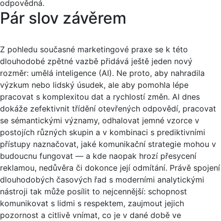
odpovědná.
Pár slov závěrem
Z pohledu současné marketingové praxe se k této
dlouhodobé zpětné vazbě přidává ještě jeden nový
rozměr: umělá inteligence (AI). Ne proto, aby nahradila
výzkum nebo lidský úsudek, ale aby pomohla lépe
pracovat s komplexitou dat a rychlostí změn. AI dnes
dokáže zefektivnit třídění otevřených odpovědí, pracovat
se sémantickými významy, odhalovat jemné vzorce v
postojích různých skupin a v kombinaci s prediktivními
přístupy naznačovat, jaké komunikační strategie mohou v
budoucnu fungovat — a kde naopak hrozí přesycení
reklamou, nedůvěra či dokonce její odmítání. Právě spojení
dlouhodobých časových řad s moderními analytickými
nástroji tak může posílit to nejcennější: schopnost
komunikovat s lidmi s respektem, zaujmout jejich
pozornost a citlivě vnímat, co je v dané době ve