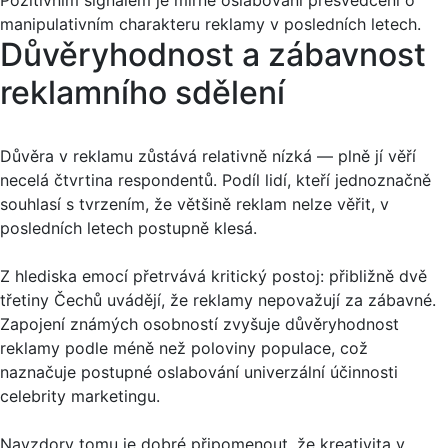
manipulativním charakteru reklamy v posledních letech.
Důvěryhodnost a zábavnost
reklamního sdělení
Důvěra v reklamu zůstává relativně nízká — plně jí věří
necelá čtvrtina respondentů. Podíl lidí, kteří jednoznačně
souhlasí s tvrzením, že většině reklam nelze věřit, v
posledních letech postupně klesá.
Z hlediska emocí přetrvává kritický postoj: přibližně dvě
třetiny Čechů uvádějí, že reklamy nepovažují za zábavné.
Zapojení známých osobností zvyšuje důvěryhodnost
reklamy podle méně než poloviny populace, což
naznačuje postupné oslabování univerzální účinnosti
celebrity marketingu.
Navzdory tomu je dobré připomenout, že kreativita v