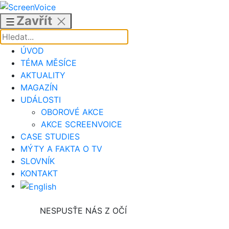
Přejít
k
Zavřít
obsahu
ÚVOD
TÉMA MĚSÍCE
AKTUALITY
MAGAZÍN
UDÁLOSTI
OBOROVÉ AKCE
AKCE SCREENVOICE
CASE STUDIES
MÝTY A FAKTA O TV
SLOVNÍK
KONTAKT
NESPUSŤE NÁS Z OČÍ