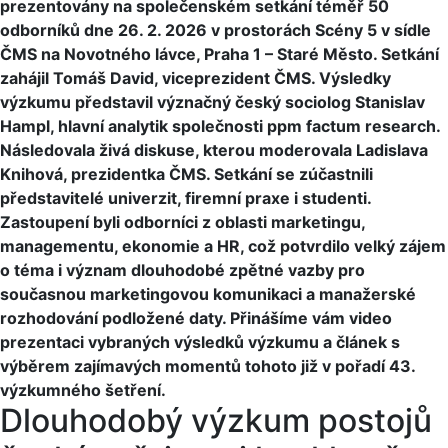
prezentovány na společenském setkání téměř 50
odborníků dne 26. 2. 2026 v prostorách Scény 5 v sídle
ČMS na Novotného lávce, Praha 1 – Staré Město. Setkání
zahájil Tomáš David, viceprezident ČMS. Výsledky
výzkumu představil význačný český sociolog Stanislav
Hampl, hlavní analytik společnosti ppm factum research.
Následovala živá diskuse, kterou moderovala Ladislava
Knihová, prezidentka ČMS. Setkání se zúčastnili
představitelé univerzit, firemní praxe i studenti.
Zastoupení byli odborníci z oblasti marketingu,
managementu, ekonomie a HR, což potvrdilo velký zájem
o téma i význam dlouhodobé zpětné vazby pro
současnou marketingovou komunikaci a manažerské
rozhodování podložené daty. Přinášíme vám video
prezentaci vybraných výsledků výzkumu a článek s
výběrem zajímavých momentů tohoto již v pořadí 43.
výzkumného šetření.
Dlouhodobý výzkum postojů