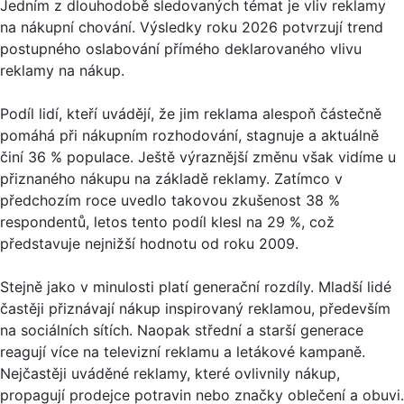
Jedním z dlouhodobě sledovaných témat je vliv reklamy
na nákupní chování. Výsledky roku 2026 potvrzují trend
postupného oslabování přímého deklarovaného vlivu
reklamy na nákup.
Podíl lidí, kteří uvádějí, že jim reklama alespoň částečně
pomáhá při nákupním rozhodování, stagnuje a aktuálně
činí 36 % populace. Ještě výraznější změnu však vidíme u
přiznaného nákupu na základě reklamy. Zatímco v
předchozím roce uvedlo takovou zkušenost 38 %
respondentů, letos tento podíl klesl na 29 %, což
představuje nejnižší hodnotu od roku 2009.
Stejně jako v minulosti platí generační rozdíly. Mladší lidé
častěji přiznávají nákup inspirovaný reklamou, především
na sociálních sítích. Naopak střední a starší generace
reagují více na televizní reklamu a letákové kampaně.
Nejčastěji uváděné reklamy, které ovlivnily nákup,
propagují prodejce potravin nebo značky oblečení a obuvi.