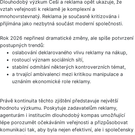
Dlouhodobý výzkum Češi a reklama opět ukazuje, že
vztah veřejnosti k reklamě je komplexní a
mnohovrstevnatý. Reklama je současně kritizována i
přijímána jako nezbytná součást moderní společnosti.
Rok 2026 nepřinesl dramatické změny, ale spíše potvrzení
postupných trendů:
oslabování deklarovaného vlivu reklamy na nákup,
rostoucí význam sociálních sítí,
stabilní odmítání některých kontroverzních témat,
a trvající ambivalenci mezi kritikou manipulace a
uznáním ekonomické role reklamy.
Právě kontinuita těchto zjištění představuje největší
hodnotu výzkumu. Poskytuje zadavatelům reklamy,
agenturám i institucím dlouhodobý kompas umožňující
lépe porozumět očekáváním veřejnosti a přizpůsobovat
komunikaci tak, aby byla nejen efektivní, ale i společensky