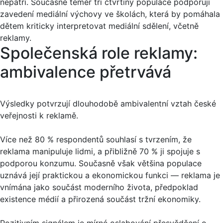
nepatří. Současně téměř tři čtvrtiny populace podporují
zavedení mediální výchovy ve školách, která by pomáhala
dětem kriticky interpretovat mediální sdělení, včetně
reklamy.
Společenská role reklamy:
ambivalence přetrvává
Výsledky potvrzují dlouhodobě ambivalentní vztah české
veřejnosti k reklamě.
Více než 80 % respondentů souhlasí s tvrzením, že
reklama manipuluje lidmi, a přibližně 70 % ji spojuje s
podporou konzumu. Současně však většina populace
uznává její praktickou a ekonomickou funkci — reklama je
vnímána jako součást moderního života, předpoklad
existence médií a přirozená součást tržní ekonomiky.
Pozitivním signálem je mírné oslabování přesvědčení o