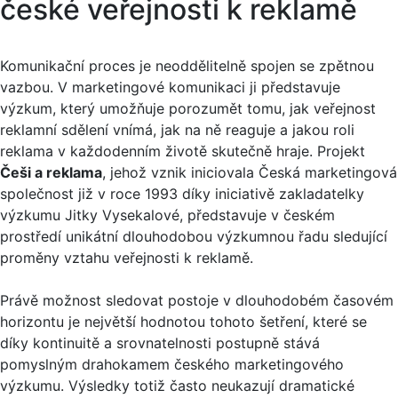
české veřejnosti k reklamě
Komunikační proces je neoddělitelně spojen se zpětnou
vazbou. V marketingové komunikaci ji představuje
výzkum, který umožňuje porozumět tomu, jak veřejnost
reklamní sdělení vnímá, jak na ně reaguje a jakou roli
reklama v každodenním životě skutečně hraje. Projekt
Češi a reklama
, jehož vznik iniciovala Česká marketingová
společnost již v roce 1993 díky iniciativě zakladatelky
výzkumu Jitky Vysekalové, představuje v českém
prostředí unikátní dlouhodobou výzkumnou řadu sledující
proměny vztahu veřejnosti k reklamě.
Právě možnost sledovat postoje v dlouhodobém časovém
horizontu je největší hodnotou tohoto šetření, které se
díky kontinuitě a srovnatelnosti postupně stává
pomyslným drahokamem českého marketingového
výzkumu. Výsledky totiž často neukazují dramatické