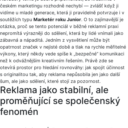
českém marketingu rozhodně nechybí — zvlášť když ji
vidíme u mladé generace, která ji pravidelně potvrzuje i v
soutěžích typu
Marketér roku Junior
. O to zajímavější je
otázka, proč se tento potenciál v běžné reklamní praxi
nepromítá výrazněji do sdělení, která by lidé vnímali jako
zábavná a nápaditá. Jedním z vysvětlení může být
opatrnost značek v nejisté době a tlak na rychle měřitelné
výkony, který někdy vede spíše k „bezpečné“ komunikaci
než k odvážnějším kreativním řešením. Právě zde se
otevírá prostor pro hledání rovnováhy: jak spojit účinnost
s originalitou tak, aby reklama nepůsobila jen jako další
šum, ale jako sdělení, které stojí za pozornost.
Reklama jako stabilní, ale
proměňující se společenský
fenomén