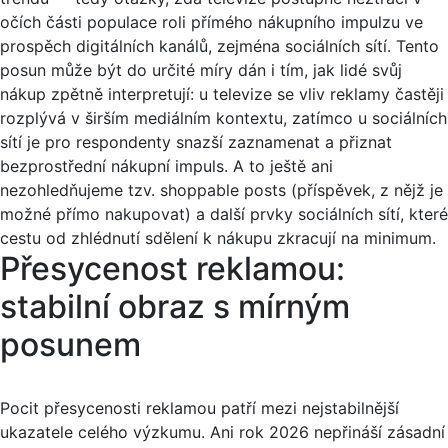
očích části populace roli přímého nákupního impulzu ve
prospěch digitálních kanálů, zejména sociálních sítí. Tento
posun může být do určité míry dán i tím, jak lidé svůj
nákup zpětně interpretují: u televize se vliv reklamy častěji
rozplývá v širším mediálním kontextu, zatímco u sociálních
sítí je pro respondenty snazší zaznamenat a přiznat
bezprostřední nákupní impuls. A to ještě ani
nezohledňujeme tzv. shoppable posts (příspěvek, z nějž je
možné přímo nakupovat) a další prvky sociálních sítí, které
cestu od zhlédnutí sdělení k nákupu zkracují na minimum.
Přesycenost reklamou:
stabilní obraz s mírným
posunem
Pocit přesycenosti reklamou patří mezi nejstabilnější
ukazatele celého výzkumu. Ani rok 2026 nepřináší zásadní