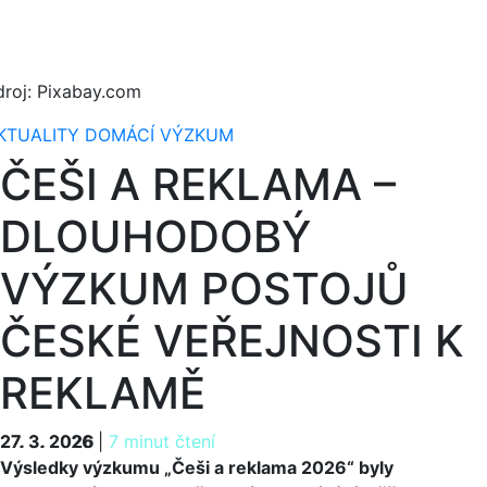
droj: Pixabay.com
KTUALITY
DOMÁCÍ
VÝZKUM
ČEŠI A REKLAMA –
DLOUHODOBÝ
VÝZKUM POSTOJŮ
ČESKÉ VEŘEJNOSTI K
REKLAMĚ
27. 3. 2026
27. 3. 2026
|
7 minut čtení
Výsledky výzkumu „Češi a reklama 2026“ byly