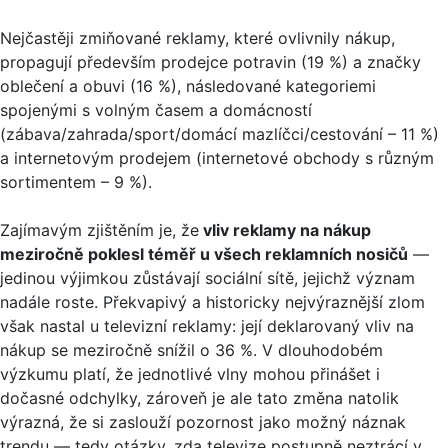
Nejčastěji zmiňované reklamy, které ovlivnily nákup,
propagují především prodejce potravin (19 %) a značky
oblečení a obuvi (16 %), následované kategoriemi
spojenými s volným časem a domácností
(zábava/zahrada/sport/domácí mazlíčci/cestování – 11 %)
a internetovým prodejem (internetové obchody s různým
sortimentem – 9 %).
Zajímavým zjištěním je, že
vliv reklamy na nákup
meziročně poklesl téměř u všech reklamních nosičů
—
jedinou výjimkou zůstávají sociální sítě, jejichž význam
nadále roste. Překvapivý a historicky nejvýraznější zlom
však nastal u televizní reklamy: její deklarovaný vliv na
nákup se meziročně snížil o 36 %. V dlouhodobém
výzkumu platí, že jednotlivé vlny mohou přinášet i
dočasné odchylky, zároveň je ale tato změna natolik
výrazná, že si zaslouží pozornost jako možný náznak
trendu — tedy otázky, zda televize postupně neztrácí v