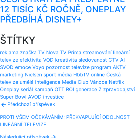
12 TISÍC KČ ROČNĚ, ONEPLAY
PŘEDBÍHÁ DISNEY+
ŠTÍTKY
reklama
značka
TV Nova
TV Prima
streamování
lineární
televize
efektivita
VOD
kreativita
sledovanost
CTV
AI
SVOD
emoce
Voyo
pozornost
televize
program
AKTV
marketing
Nielsen
sport
média
HbbTV
online
Česká
televize
umělá inteligence
Media Club
Vánoce
Netflix
Oneplay
seriál
kampaň
OTT
ROI
generace Z
zpravodajství
Super Bowl
AVOD
investice
Navigace
Předchozí příspěvek
pro
PROTI VŠEM OČEKÁVÁNÍM: PŘEKVAPUJÍCÍ ODOLNOST
LINEÁRNÍ TELEVIZE
příspěvek
Následující příspěvek