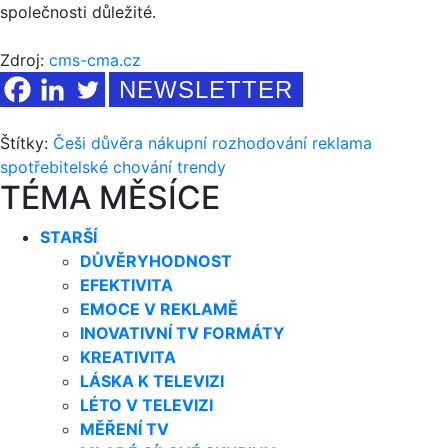
společnosti důležité.
Zdroj:
cms-cma.cz
NEWSLETTER
Štítky:
Češi
důvěra
nákupní rozhodování
reklama
spotřebitelské chování
trendy
TÉMA MĚSÍCE
STARŠÍ
DŮVĚRYHODNOST
EFEKTIVITA
EMOCE V REKLAMĚ
INOVATIVNÍ TV FORMÁTY
KREATIVITA
LÁSKA K TELEVIZI
LÉTO V TELEVIZI
MĚŘENÍ TV