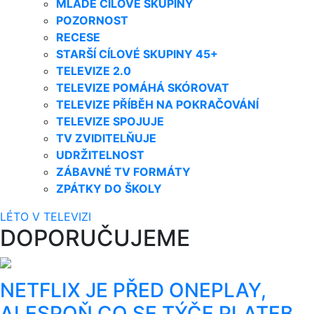
MLADÉ CÍLOVÉ SKUPINY
POZORNOST
RECESE
STARŠÍ CÍLOVÉ SKUPINY 45+
TELEVIZE 2.0
TELEVIZE POMÁHÁ SKÓROVAT
TELEVIZE PŘÍBĚH NA POKRAČOVÁNÍ
TELEVIZE SPOJUJE
TV ZVIDITELŇUJE
UDRŽITELNOST
ZÁBAVNÉ TV FORMÁTY
ZPÁTKY DO ŠKOLY
LÉTO V TELEVIZI
DOPORUČUJEME
NETFLIX JE PŘED ONEPLAY,
ALESPOŇ CO SE TÝČE PLATEB