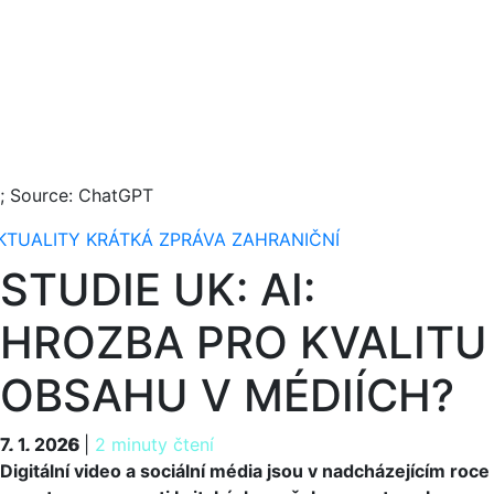
I; Source: ChatGPT
KTUALITY
KRÁTKÁ ZPRÁVA
ZAHRANIČNÍ
STUDIE UK: AI:
HROZBA PRO KVALITU
OBSAHU V MÉDIÍCH?
7. 1. 2026
7. 1. 2026
|
2 minuty čtení
Digitální video a sociální média jsou v nadcházejícím roce