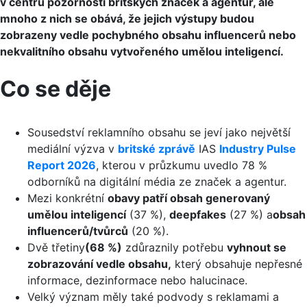
v centru pozornosti britských značek a agentur, ale
mnoho z nich se obává, že jejich výstupy budou
zobrazeny vedle pochybného obsahu influencerů nebo
nekvalitního obsahu vytvořeného umělou inteligencí.
Co se děje
Sousedství reklamního obsahu se jeví jako největší
mediální výzva v
britské zprávě
IAS
Industry Pulse
Report 2026
, kterou v průzkumu uvedlo 78 %
odborníků na digitální média ze značek a agentur.
Mezi konkrétní
obavy patří obsah generovaný
umělou inteligencí
(37 %),
deepfakes
(27 %) a
obsah
influencerů/tvůrců
(20 %).
Dvě třetiny
(68 %)
zdůraznily potřebu
vyhnout se
zobrazování vedle obsahu,
který obsahuje nepřesné
informace, dezinformace nebo halucinace.
Velký význam měly také podvody s reklamami a