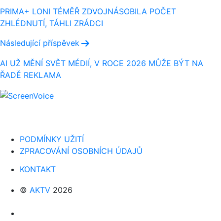
pro
PRIMA+ LONI TÉMĚŘ ZDVOJNÁSOBILA POČET
ZHLÉDNUTÍ, TÁHLI ZRÁDCI
příspěvek
Následující příspěvek
AI UŽ MĚNÍ SVĚT MÉDIÍ, V ROCE 2026 MŮŽE BÝT NA
ŘADĚ REKLAMA
PODMÍNKY UŽITÍ
ZPRACOVÁNÍ OSOBNÍCH ÚDAJŮ
KONTAKT
©
AKTV
2026