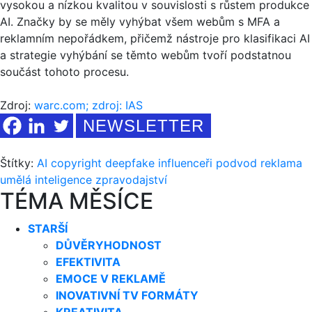
vysokou a nízkou kvalitou v souvislosti s růstem produkce
AI. Značky by se měly vyhýbat všem webům s MFA a
reklamním nepořádkem, přičemž nástroje pro klasifikaci AI
a strategie vyhýbání se těmto webům tvoří podstatnou
součást tohoto procesu.
Zdroj:
warc.com; zdroj: IAS
NEWSLETTER
Štítky:
AI
copyright
deepfake
influenceři
podvod
reklama
umělá inteligence
zpravodajství
TÉMA MĚSÍCE
STARŠÍ
DŮVĚRYHODNOST
EFEKTIVITA
EMOCE V REKLAMĚ
INOVATIVNÍ TV FORMÁTY
KREATIVITA