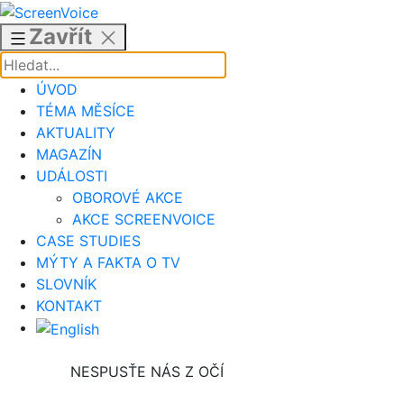
Přejít
k
Zavřít
obsahu
ÚVOD
TÉMA MĚSÍCE
AKTUALITY
MAGAZÍN
UDÁLOSTI
OBOROVÉ AKCE
AKCE SCREENVOICE
CASE STUDIES
MÝTY A FAKTA O TV
SLOVNÍK
KONTAKT
NESPUSŤE NÁS Z OČÍ