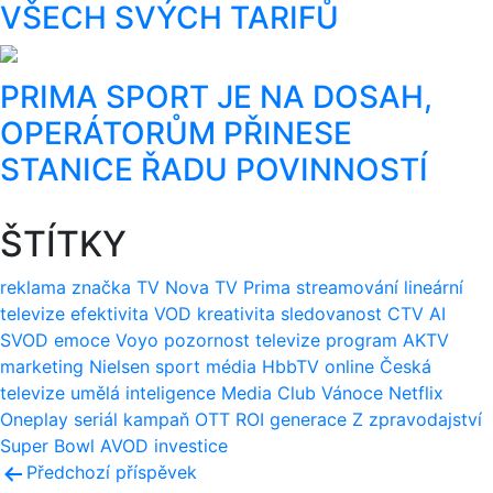
VŠECH SVÝCH TARIFŮ
PRIMA SPORT JE NA DOSAH,
OPERÁTORŮM PŘINESE
STANICE ŘADU POVINNOSTÍ
ŠTÍTKY
reklama
značka
TV Nova
TV Prima
streamování
lineární
televize
efektivita
VOD
kreativita
sledovanost
CTV
AI
SVOD
emoce
Voyo
pozornost
televize
program
AKTV
marketing
Nielsen
sport
média
HbbTV
online
Česká
televize
umělá inteligence
Media Club
Vánoce
Netflix
Oneplay
seriál
kampaň
OTT
ROI
generace Z
zpravodajství
Super Bowl
AVOD
investice
Navigace
Předchozí příspěvek