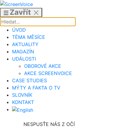
Přejít
k
Zavřít
obsahu
ÚVOD
TÉMA MĚSÍCE
AKTUALITY
MAGAZÍN
UDÁLOSTI
OBOROVÉ AKCE
AKCE SCREENVOICE
CASE STUDIES
MÝTY A FAKTA O TV
SLOVNÍK
KONTAKT
NESPUSŤE NÁS Z OČÍ