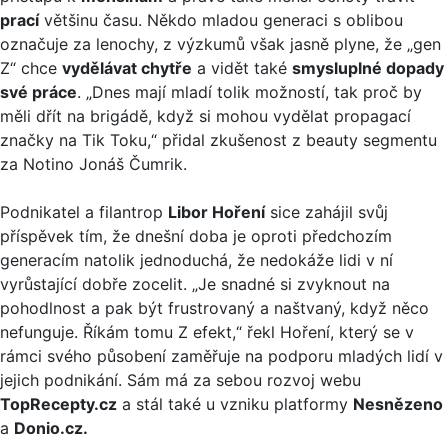
prací
většinu času. Někdo mladou generaci s oblibou
označuje za lenochy, z výzkumů však jasně plyne, že „gen
Z“ chce
vydělávat chytře
a vidět také
smysluplné dopady
své práce
. „Dnes mají mladí tolik možností, tak proč by
měli dřít na brigádě, když si mohou vydělat propagací
značky na Tik Toku,“ přidal zkušenost z beauty segmentu
za Notino Jonáš Čumrik.
Podnikatel a filantrop
Libor Hoření
sice zahájil svůj
příspěvek tím, že dnešní doba je oproti předchozím
generacím natolik jednoduchá, že nedokáže lidi v ní
vyrůstající dobře zocelit. „Je snadné si zvyknout na
pohodlnost a pak být frustrovaný a naštvaný, když něco
nefunguje. Říkám tomu Z efekt,“ řekl Hoření, který se v
rámci svého působení zaměřuje na podporu mladých lidí v
jejich podnikání. Sám má za sebou rozvoj webu
TopRecepty.cz
a stál také u vzniku platformy
Nesnězeno
a
Donio.cz.