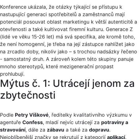
Konference ukázala, že otázky týkající se přístupu k
nastupující generaci spotřebitelů a zaměstnanců mají
potenciál posouvat oblast marketingu k větší autenticitě a
otevřenosti a také kultivovat firemní kulturu. Generace Z
(lidé ve věku 15-26 let) má svá specifika, ale kromě toho,
že není homogenní, je třeba na její zástupce nahlížet jako
na zrcadlo doby, nikoliv jako – s trochou nadsázky řečeno
- samostatný druh. A zároveň kolem této skupiny panuje
mnoho stereotypů, které mezigenerační propast
prohlubují.
Mýtus č. 1: Utrácejí jenom za
zbytečnosti
Podle
Petry Víškové
, ředitelky kvalitativního výzkumu v
agentuře
Confess
, mladí nejvíc utrácejí za
potraviny a
stravování
, dále za
zábavu
a také za
dopravu
.
Nejoblíbenější značky se rekrutují z kategorií
aplikací,