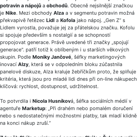
potravin a nápojů
a
obchodů
. Obecně nejsilnější značkou
je
Nike
. Mezi obchody
Alza
a v segmentu potravin možná
překvapivě řetězec
Lidl
a
Kofola
jako nápoj. „Gen Z“ s
Lidlem vyrostla, považuje jej za přátelskou značku. Kofolu
si spojuje především s nostalgií a se schopností
propojovat generace. Právě uvedené tři značky „spojují
generace". patří totiž k oblíbeným i u starších věkových
skupin. Podle
Moniky Jančové
, šéfky marketingových
inovací
Alzy
, která se v odpoledním bloku zúčastnila
panelové diskuze, Alza kraluje žebříčkům proto, že splňuje
kritéria, která jsou pro mladé lidi dnes při on-line nákupech
klíčová: rychlost, dostupnost, udržitelnost.
To potvrdila i
Nicola Husníkov
á, šéfka sociálních médií v
agentuře
Marketup
: „Při drahém nebo pomalém doručení
nebo s nedostatečnými možnostmi platby, tak mladí klidně
na konci nákup zruší.“