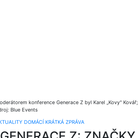
oderátorem konference Generace Z byl Karel „Kovy" Kovář;
droj: Blue Events
KTUALITY
DOMÁCÍ
KRÁTKÁ ZPRÁVA
GENERACE Z: ZNAČKY