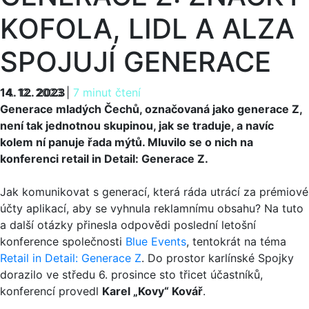
KOFOLA, LIDL A ALZA
SPOJUJÍ GENERACE
14. 12. 2023
14. 12. 2023
|
7 minut čtení
Generace mladých Čechů, označovaná jako generace Z,
není tak jednotnou skupinou, jak se traduje, a navíc
kolem ní panuje řada mýtů. Mluvilo se o nich na
konferenci retail in Detail: Generace Z.
Jak komunikovat s generací, která ráda utrácí za prémiové
účty aplikací, aby se vyhnula reklamnímu obsahu? Na tuto
a další otázky přinesla odpovědi poslední letošní
konference společnosti
Blue Events
, tentokrát na téma
Retail in Detail: Generace Z
. Do prostor karlínské Spojky
dorazilo ve středu 6. prosince sto třicet účastníků,
konferencí provedl
Karel „Kovy“ Kovář
.