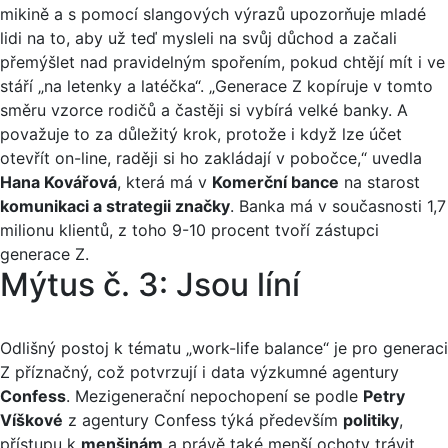
mikině a s pomocí slangových výrazů upozorňuje mladé
lidi na to, aby už teď mysleli na svůj důchod a začali
přemýšlet nad pravidelným spořením, pokud chtějí mít i ve
stáří „na letenky a latéčka“. „Generace Z kopíruje v tomto
směru vzorce rodičů a častěji si vybírá velké banky. A
považuje to za důležitý krok, protože i když lze účet
otevřít on-line, raději si ho zakládají v pobočce,“ uvedla
Hana Kovářová
, která má v
Komerční bance
na starost
komunikaci a strategii značky
. Banka má v současnosti 1,7
milionu klientů, z toho 9-10 procent tvoří zástupci
generace Z.
Mýtus č. 3: Jsou líní
Odlišný postoj k tématu „work-life balance“ je pro generaci
Z příznačný, což potvrzují i data výzkumné agentury
Confess
. Mezigenerační nepochopení se podle
Petry
Víškové
z agentury Confess týká především
politiky
,
přístupu k
menšinám
a právě také menší ochoty trávit