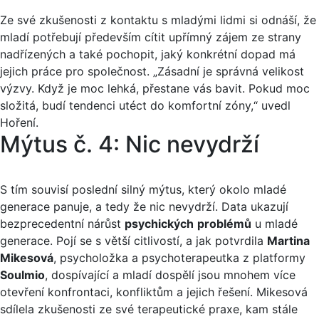
Ze své zkušenosti z kontaktu s mladými lidmi si odnáší, že
mladí potřebují především cítit upřímný zájem ze strany
nadřízených a také pochopit, jaký konkrétní dopad má
jejich práce pro společnost. „Zásadní je správná velikost
výzvy. Když je moc lehká, přestane vás bavit. Pokud moc
složitá, budí tendenci utéct do komfortní zóny,“ uvedl
Hoření.
Mýtus č. 4: Nic nevydrží
S tím souvisí poslední silný mýtus, který okolo mladé
generace panuje, a tedy že nic nevydrží. Data ukazují
bezprecedentní nárůst
psychických
problémů
u mladé
generace. Pojí se s větší citlivostí, a jak potvrdila
Martina
Mikesová
, psycholožka a psychoterapeutka z platformy
Soulmio
, dospívající a mladí dospělí jsou mnohem více
otevření konfrontaci, konfliktům a jejich řešení. Mikesová
sdílela zkušenosti ze své terapeutické praxe, kam stále