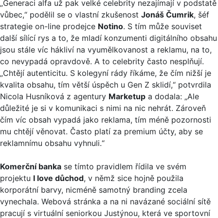
„Generaci alfa už pak velké celebrity nezajímají v podstatě
vůbec,“ podělil se o vlastní zkušenost
Jonáš Čumrik
, šéf
strategie on-line prodejce
Notino
. S tím může souviset
další sílící rys a to, že mladí konzumenti digitálního obsahu
jsou stále víc hákliví na vyumělkovanost a reklamu, na to,
co nevypadá opravdově. A to celebrity často nesplňují.
„Chtějí autenticitu. S kolegyní rády říkáme, že čím nižší je
kvalita obsahu, tím větší úspěch u Gen Z sklidí,“ potvrdila
Nicola Husníková z agentury
Marketup
a dodala: „Ale
důležité je si v komunikaci s nimi na nic nehrát. Zároveň
čím víc obsah vypadá jako reklama, tím méně pozornosti
mu chtějí věnovat. Často platí za premium účty, aby se
reklamnímu obsahu vyhnuli.“
Komerční banka
se tímto pravidlem řídila ve svém
projektu
I love důchod
, v němž sice hojně použila
korporátní barvy, nicméně samotný branding zcela
vynechala. Webová stránka a na ni navázané sociální sítě
pracují s virtuální seniorkou Justýnou, která ve sportovní