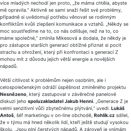
více mladých nechodí jen proto, „že máma chtěla, abyste
mě opravila.“ Aktivně se sami snaží řešit své problémy,
případně si uvědomují potřebu věnovat se rodinným
konfliktům kvůli zlepšení komunikace a vztahů. „Někdy se
moc soustředíme na to, co nás odlišuje, než na to, co
máme společné,“ zmínila Mikesová a dodala, že někdy je
pro zástupce starších generací obtížné přiznat si pocit
strachu a ohrožení, který při konfrontaci s generací Z
mohou mít z důvodu jejich větší energie a novějších
nápadů.
Větší citlivost k problémům nejen osobním, ale i
celospolečenským odráží úspěšnost zmíněného projektu
Nesnězeno
, který zastupoval v závěrečné panelové
diskuzi jeho
spoluzakladatel Jakub Henni
. „Generace Z je
velmi senzitivní vůči zbytečnému plýtvání,“ uvedl.
Lukáš
Antoš
, šéf marketingu v on-line obchodě,
Rohlík.cz
sdílel,
že v týmu má hned několik lidí, kteří ještě studují vysokou
školu. „Jsou plní čerstvých nápadů. A zároveň je vnímám