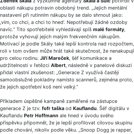
Zdeněk Skála
z výzkumné agentury
Skála a Šulc
potvrdil v
oblasti nákupu potravin obdobný trend. „Jejich mentální
nastavení při rutinním nákupu by se dalo shrnout jako:
,vím, co chci, a chci to hned‘. Nepotřebují žádné ozdoby
navíc.“ Tito spotřebitelé vyhledávají spíš
malé formáty
,
protože vyhovují jejich malým frekvenčním nákupům.
Motivací je podle Skály také lepší kontrola nad rozpočtem,
roli v tom ovšem může hrát také skutečnost, že nenakupují
pro celou rodinu.
Jiří Mareček
, šéf komunikace a
udržitelnosti v řetězci
Albert
, následně v panelové diskuzi
přidal vlastní zkušenost: „Generace Z využívá častěji
samoobslužné pokladny namísto scannerů, zejména proto,
že jejich spotřební koš není velký.“
Příkladem úspěšné kampaně zaměřené na zástupce
generace Z je tzv.
fofr taška
od
Kauflandu
. Šéf digitálu v
Kauflandu
Petr Hoffmann
ale hned v úvodu svého
příspěvku připomněl, že je lepší profilovat cílovou skupinu
podle chování, nikoliv podle věku. „Snoop Dogg je rapper,