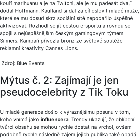
kouří marihuanu a je na Twitchi, ale je mu padesát dva,“
dodal Hoffmann. Kaufland si dal za cíl oslovit mladé muže,
které se mu dosud skrz sociální sítě nepodařilo úspěšně
aktivizovat. Rozhodl se jít cestou e-sportu a rovnou se
spojil s nejúspěšnějším českým gamingovým týmem
Sinners. Kampaň přivezla bronz ze světové soutěže
reklamní kreativity Cannes Lions.
Zdroj: Blue Events
Mýtus č. 2: Zajímají je jen
pseudocelebrity z Tik Toku
U mladé generace došlo k výraznějšímu posunu v tom,
koho vnímá jako
influencera
. Trendy ukazují, že oblíbení
tvůrci obsahu se mohou rychle dostat na vrchol, ovšem
podobně rychle následně zájem jejich publika také opadá.