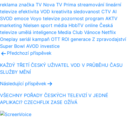
reklama
značka
TV Nova
TV Prima
streamování
lineární
televize
efektivita
VOD
kreativita
sledovanost
CTV
AI
SVOD
emoce
Voyo
televize
pozornost
program
AKTV
marketing
Nielsen
sport
média
HbbTV
online
Česká
televize
umělá inteligence
Media Club
Vánoce
Netflix
Oneplay
seriál
kampaň
OTT
ROI
generace Z
zpravodajství
Super Bowl
AVOD
investice
Navigace
Předchozí příspěvek
pro
KAŽDÝ TŘETÍ ČESKÝ UŽIVATEL VOD V PRŮBĚHU ČASU
SLUŽBY MĚNÍ
příspěvek
Následující příspěvek
VŠECHNY POŘADY ČESKÝCH TELEVIZÍ V JEDNÉ
APLIKACI? CZECHFLIX ZASE OŽÍVÁ