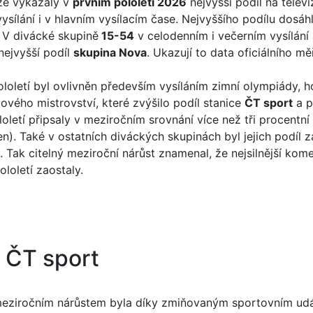
ize vykázaly v
prvním pololetí 2026
nejvyšší podíl na telev
sílání i v hlavním vysílacím čase. Nejvyššího podílu dosáh
. V divácké skupině
15-54
v celodenním i večerním vysílání
ejvyšší podíl
skupina Nova
. Ukazují to data oficiálního m
loletí byl ovlivněn především vysíláním zimní olympiády, ho
vého mistrovství, které zvýšilo podíl stanice
ČT sport
a p
oletí připsaly v meziročním srovnání více než tři procentn
n). Také v ostatních diváckých skupinách byl jejich podíl z
. Tak citelný meziroční nárůst znamenal, že nejsilnější kom
loletí zaostaly.
 ČT sport
 meziročním nárůstem byla díky zmiňovaným sportovním u