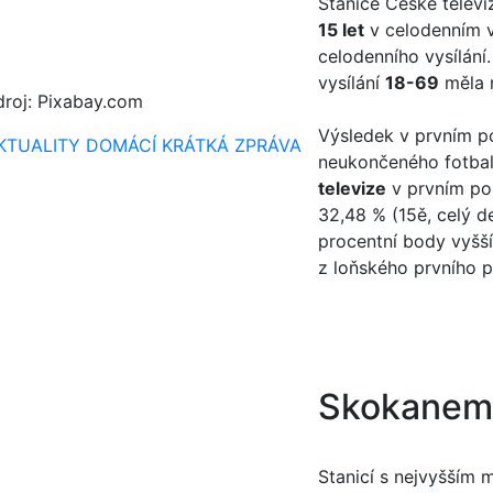
Stanice České telev
15 let
v celodenním vy
celodenního vysílání
vysílání
18-69
měla n
droj: Pixabay.com
Výsledek v prvním po
KTUALITY
DOMÁCÍ
KRÁTKÁ ZPRÁVA
neukončeného fotbalo
televize
v prvním pol
32,48 % (15ě, celý de
procentní body vyšší
z loňského prvního po
Skokanem
Stanicí s nejvyšším