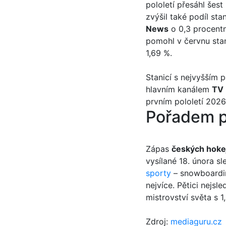
pololetí přesáhl šes
zvýšil také podíl sta
News
o 0,3 procent
pomohl v červnu sta
1,69 %.
Stanicí s nejvyšším 
hlavním kanálem
TV 
prvním pololetí 2026
Pořadem p
Zápas
českých hoke
vysílané 18. února sl
sporty
– snowboardin
nejvíce. Pětici nejs
mistrovství světa s 1,
Zdroj:
mediaguru.cz