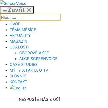
Přejít
k
Zavřít
obsahu
ÚVOD
TÉMA MĚSÍCE
AKTUALITY
MAGAZÍN
UDÁLOSTI
OBOROVÉ AKCE
AKCE SCREENVOICE
CASE STUDIES
MÝTY A FAKTA O TV
SLOVNÍK
KONTAKT
NESPUSŤE NÁS Z OČÍ