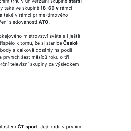
izním trhu v univerzální skupině
starší
ly také ve skupině
18-69 v
rámci
 a také v rámci prime-timového
ěření sledovanosti
ATO
.
kejového mistrovství světa a i ještě
řispělo k tomu, že si stanice
České
í body a celkově dosáhly na podíl
a prvních šest měsíců roku o tři
erční televizní skupiny za výsledkem
dálostem
ČT sport
. Její podíl v prvním