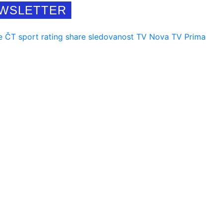
WSLETTER
e
ČT sport
rating
share
sledovanost
TV Nova
TV Prima