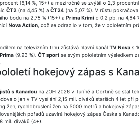
t procent (6,14 %, 15+) a meziročně se zvýšil o 2,3 procen
nic
ČT2
(na 4,45 %) a
ČT24
(na 5,07 %). V růstu pokračova
ního bodu na 2,75 % (15+) a
Prima Krimi
o 0,2 pb. na 4,64 
nici
Nova Action
, což se odrazilo v tom, že v pololetním prů
podílem na televizním trhu zůstává hlavní kanál
TV Nova
s 1
Prima
(9.93 %).
ČT sport
se svým pololetním výsledkem zau
.
ololetí hokejový zápas s Kan
jistů s Kanadou
na ZOH 2026 v Turíně a Cortině se stal tel
edovalo jen v TV vysílání 2,15 mil. diváků starších 4 let při
g žen, rychlobruslení žen na 5000 metrů a hokejový zápas
ledovanějších pořadů uzavírá hokejový zápas Česka s Kana
8 mil. diváků (4+).