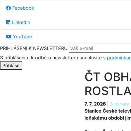
Facebook
LinkedIn
YouTube
PŘIHLÁŠENÍ K NEWSLETTERU
S přihlášením k odběru newsletteru souhlasíte s
podmínkam
Přihlásit
ČT OBH
ROSTLA
7. 7. 2026
7. 7. 2026
|
3 minuty 
Stanice České televi
loňskému období jim