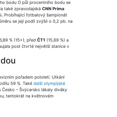
tního bodu O půl procentního bodu se
la také zpravodajská
CNN Prima
%. Probíhající fotbalový šampionát
měru se její podíl zvýšil o 0,2 pb. na
6,89 % (15+), před
ČT1
(15,69 %) a
jala post čtvrté největší stanice v
adou
evizním pořadem pololetí. Utkání
 podílu 59 %. Také
další olympijské
 Česko – Švýcarsko lákaly diváky
dou, tentokrát na květnovém