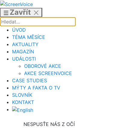
Přejít
k
Zavřít
obsahu
ÚVOD
TÉMA MĚSÍCE
AKTUALITY
MAGAZÍN
UDÁLOSTI
OBOROVÉ AKCE
AKCE SCREENVOICE
CASE STUDIES
MÝTY A FAKTA O TV
SLOVNÍK
KONTAKT
NESPUSŤE NÁS Z OČÍ