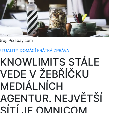
droj: Pixabay.com
KTUALITY
DOMÁCÍ
KRÁTKÁ ZPRÁVA
KNOWLIMITS STÁLE
VEDE V ŽEBŘÍČKU
MEDIÁLNÍCH
AGENTUR. NEJVĚTŠÍ
SÍTÍ JE OMNICOM