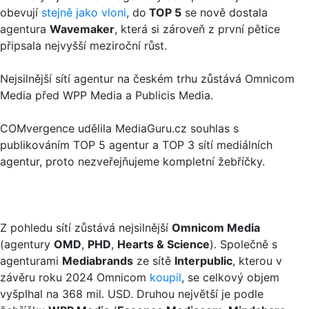
obevují
stejně jako vloni
, do
TOP 5
se nově dostala
agentura
Wavemaker
, která si zároveň z první pětice
připsala nejvyšší meziroční růst.
Nejsilnější sítí agentur na českém trhu zůstává Omnicom
Media před WPP Media a Publicis Media.
COMvergence udělila MediaGuru.cz souhlas s
publikováním TOP 5 agentur a TOP 3 sítí mediálních
agentur, proto nezveřejňujeme kompletní žebříčky.
Z pohledu sítí zůstává nejsilnější
Omnicom Media
(agentury
OMD
,
PHD
,
Hearts & Science
). Společně s
agenturami
Mediabrands
ze sítě
Interpublic
, kterou v
závěru roku 2024 Omnicom
koupil
, se celkový objem
vyšplhal na 368 mil. USD. Druhou největší je podle