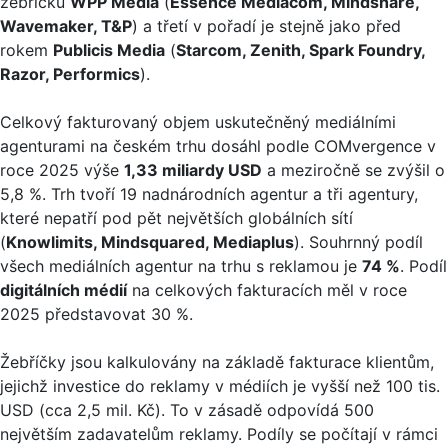
žebříčku
WPP Media
(
Essence Mediacom, Mindshare,
Wavemaker, T&P
) a třetí v pořadí je stejně jako před
rokem
Publicis Media
(
Starcom, Zenith, Spark Foundry,
Razor, Performics
).
Celkový fakturovaný objem uskutečněný mediálními
agenturami na českém trhu dosáhl podle COMvergence v
roce 2025 výše
1,33 miliardy USD
a meziročně se zvýšil o
5,8 %. Trh tvoří 19 nadnárodních agentur a tři agentury,
které nepatří pod pět největších globálních sítí
(
Knowlimits, Mindsquared, Mediaplus
). Souhrnný podíl
všech mediálních agentur na trhu s reklamou je
74 %
. Podíl
digitálních médií
na celkových fakturacích měl v roce
2025 představovat 30 %.
Žebříčky jsou kalkulovány na základě fakturace klientům,
jejichž investice do reklamy v médiích je vyšší než 100 tis.
USD (cca 2,5 mil. Kč). To v zásadě odpovídá 500
největším zadavatelům reklamy. Podíly se počítají v rámci