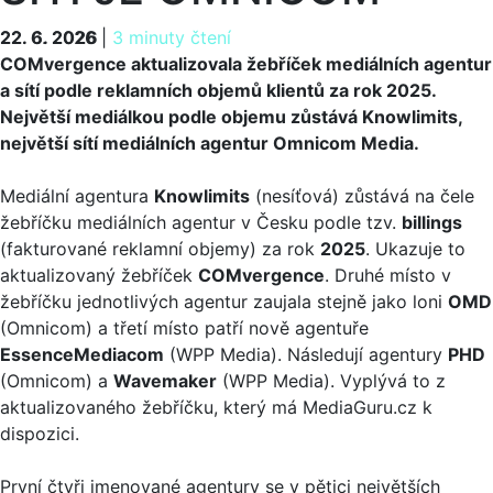
22. 6. 2026
22. 6. 2026
|
3 minuty čtení
COMvergence aktualizovala žebříček mediálních agentur
a sítí podle reklamních objemů klientů za rok 2025.
Největší mediálkou podle objemu zůstává Knowlimits,
největší sítí mediálních agentur Omnicom Media.
Mediální agentura
Knowlimits
(nesíťová) zůstává na čele
žebříčku mediálních agentur v Česku podle tzv.
billings
(fakturované reklamní objemy) za rok
2025
. Ukazuje to
aktualizovaný žebříček
COMvergence
. Druhé místo v
žebříčku jednotlivých agentur zaujala stejně jako loni
OMD
(Omnicom) a třetí místo patří nově agentuře
EssenceMediacom
(WPP Media). Následují agentury
PHD
(Omnicom) a
Wavemaker
(WPP Media). Vyplývá to z
aktualizovaného žebříčku, který má MediaGuru.cz k
dispozici.
První čtyři jmenované agentury se v pětici největších