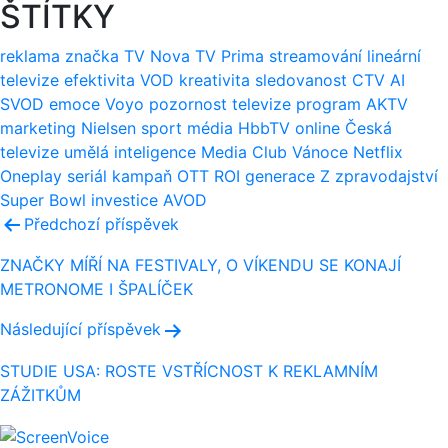
ŠTÍTKY
reklama
značka
TV Nova
TV Prima
streamování
lineární
televize
efektivita
VOD
kreativita
sledovanost
CTV
AI
SVOD
emoce
Voyo
pozornost
televize
program
AKTV
marketing
Nielsen
sport
média
HbbTV
online
Česká
televize
umělá inteligence
Media Club
Vánoce
Netflix
Oneplay
seriál
kampaň
OTT
ROI
generace Z
zpravodajství
Super Bowl
investice
AVOD
Navigace
Předchozí příspěvek
pro
ZNAČKY MÍŘÍ NA FESTIVALY, O VÍKENDU SE KONAJÍ
METRONOME I ŠPALÍČEK
příspěvek
Následující příspěvek
STUDIE USA: ROSTE VSTŘÍCNOST K REKLAMNÍM
ZÁŽITKŮM