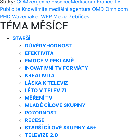
Štítky:
COMvergence
EssenceMediacom
France TV
Publicité
Knowlimits
mediální agentura
OMD
Omnicom
PHD
Wavemaker
WPP Media
žebříček
TÉMA MĚSÍCE
STARŠÍ
DŮVĚRYHODNOST
EFEKTIVITA
EMOCE V REKLAMĚ
INOVATIVNÍ TV FORMÁTY
KREATIVITA
LÁSKA K TELEVIZI
LÉTO V TELEVIZI
MĚŘENÍ TV
MLADÉ CÍLOVÉ SKUPINY
POZORNOST
RECESE
STARŠÍ CÍLOVÉ SKUPINY 45+
TELEVIZE 2.0