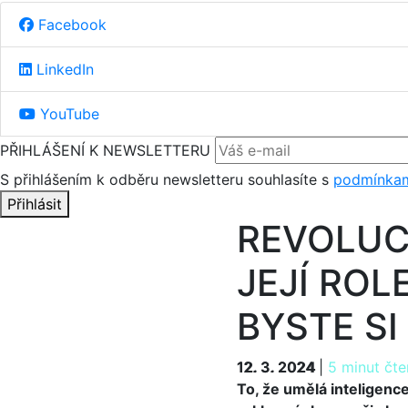
Facebook
LinkedIn
YouTube
PŘIHLÁŠENÍ K NEWSLETTERU
S přihlášením k odběru newsletteru souhlasíte s
podmínkam
Přihlásit
REVOLUCE
JEJÍ ROL
BYSTE SI
12. 3. 2024
12. 3. 2024
|
5 minut čte
To, že umělá inteligenc