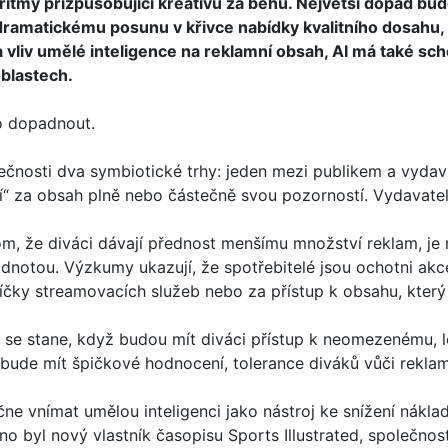
ritmy přizpůsobující kreativu za běhu. Největší dopad bude
dramatickému posunu v křivce nabídky kvalitního dosahu, p
vliv umělé inteligence na reklamní obsah, AI má také sch
blastech.
o dopadnout.
tečnosti dva symbiotické trhy: jeden mezi publikem a vydav
atí“ za obsah plně nebo částečně svou pozorností. Vydavat
m, že diváci dávají přednost menšímu množství reklam, je m
notou. Výzkumy ukazují, že spotřebitelé jsou ochotni akc
íčky streamovacích služeb nebo za přístup k obsahu, kter
o se stane, když budou mít diváci přístup k neomezenému
ude mít špičkové hodnocení, tolerance diváků vůči reklamn
ne vnímat umělou inteligenci jako nástroj ke snížení nákl
vno byl nový vlastník časopisu Sports Illustrated, společno