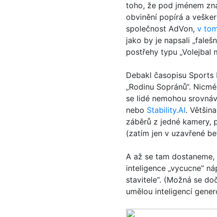
toho, že pod jménem zna
obvinění popírá a vešker
společnost AdVon,
v tom
jako by je napsali „faleš
postřehy typu „Volejbal 
Debakl časopisu Sports I
„Rodinu Sopránů“. Nicmé
se lidé nemohou srovnáva
nebo
Stability.AI
. Většin
záběrů z jedné kamery, p
(zatím jen v uzavřené bet
A až se tam dostaneme, 
inteligence „vycucne“ n
stavitele“. (Možná se do
umělou inteligencí gene