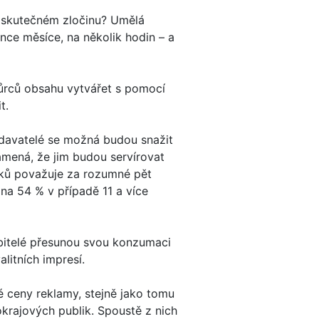
o skutečném zločinu? Umělá
nce měsíce, na několik hodin – a
ůrců obsahu vytvářet s pomocí
t.
ydavatelé se možná budou snažit
amená, že jim budou servírovat
váků považuje za rozumné pět
na 54 % v případě 11 a více
ebitelé přesunou svou konzumaci
litních impresí.
é ceny reklamy, stejně jako tomu
okrajových publik. Spoustě z nich