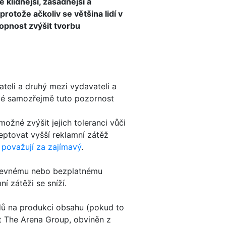
 klidnější, zásadnější a
rotože ačkoliv se většina lidí v
opnost zvýšit tvorbu
ateli a druhý mezi vydavateli a
elé samozřejmě tuto pozornost
ožné zvýšit jejich toleranci vůči
eptovat vyšší reklamní zátěž
ý
považují za zajímavý
.
, levnému nebo bezplatnému
í zátěži se sníží.
adů na produkci obsahu (pokud to
st The Arena Group, obviněn z