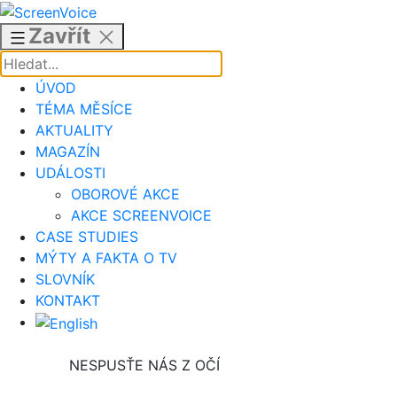
Přejít
k
Zavřít
obsahu
ÚVOD
TÉMA MĚSÍCE
AKTUALITY
MAGAZÍN
UDÁLOSTI
OBOROVÉ AKCE
AKCE SCREENVOICE
CASE STUDIES
MÝTY A FAKTA O TV
SLOVNÍK
KONTAKT
NESPUSŤE NÁS Z OČÍ