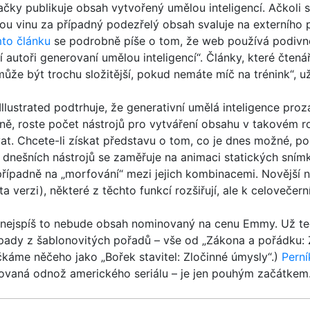
čky publikuje obsah vytvořený umělou inteligencí. Ačkoli 
ou vinu za případný podezřelý obsah svaluje na externího 
to článku
se podrobně píše o tom, že web používá podivně
ní autoři generovaní umělou inteligencí“. Články, které čte
může být trochu složitější, pokud nemáte míč na trénink“, u
llustrated podtrhuje, že generativní umělá inteligence proz
ně, roste počet nástrojů pro vytváření obsahu v takovém r
t. Chcete-li získat představu o tom, co je dnes možné, po
a dnešních nástrojů se zaměřuje na animaci statických sním
řípadně na „morfování“ mezi jejich kombinacemi. Novější ná
a verzi), některé z těchto funkcí rozšiřují, ale k celovečern
nejspíš to nebude obsah nominovaný na cenu Emmy. Už teď 
ápady z šablonovitých pořadů – vše od „Zákona a pořádku: 
čkáme něčeho jako „Bořek stavitel: Zločinné úmysly“.)
Perní
rovaná odnož amerického seriálu – je jen pouhým začátkem