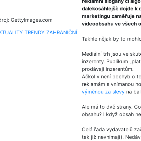
reklamní slogany či algo
dalekosáhlejší: dojde k 
marketingu zaměřuje na 
droj: GettyImages.com
videoobsahu ve všech o
KTUALITY
TRENDY
ZAHRANIČNÍ
Takhle nějak by to mohl
Mediální trh jsou ve sku
inzerenty. Publikum „pl
prodávají inzerentům.
Ačkoliv není pochyb o to
reklamám s vnímanou hod
výměnou za slevy
na bal
Ale má to dvě strany. C
obsahu? I když obsah neb
Celá řada vydavatelů zač
tak již nevnímají). Nedá