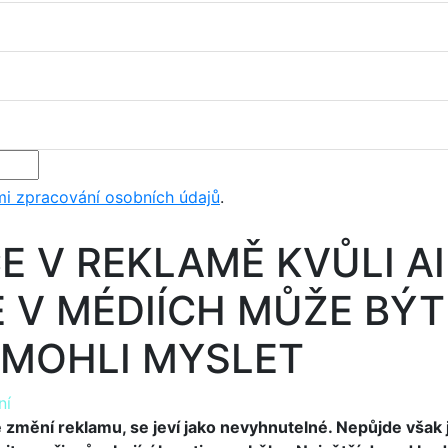
i zpracování osobních údajů
.
 V REKLAMĚ KVŮLI AI S
E V MÉDIÍCH MŮŽE BÝT
 MOHLI MYSLET
ní
e změní reklamu, se jeví jako nevyhnutelné. Nepůjde však 