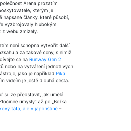
společnost Arena prozatím
poskytovatele, kterým je
 napsané články, které působí,
náře vyzbrojovaly hlubokými
ž z webu zmizely.
atím není schopna vytvořit další
ozsahu a za takové ceny, s nimiž
dívejte se na
Runway Gen 2
ků nebo na vytváření jednotlivých
stroje, jako je například
Pika
ím videím je ještě dlouhá cesta.
si lze představit, jak umělá
Zločinné úmysly“ až po „Bořka
kový táta, ale v japonštině
–
.