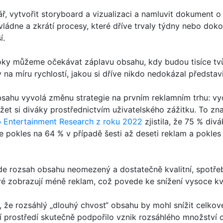
ář, vytvořit storyboard a vizualizaci a namluvit dokument 
vládne a zkrátí procesy, které dříve trvaly týdny nebo doko
í.
roky můžeme očekávat záplavu obsahu, kdy budou tisíce tv
 na míru rychlostí, jakou si dříve nikdo nedokázal představi
bsahu vyvolá změnu strategie na prvním reklamním trhu: v
et si diváky prostřednictvím uživatelského zážitku. To zn
 Entertainment Research z roku 2022
zjistila, že 75 % di
 pokles na 64 % v případě šesti až deseti reklam a pokles 
bude rozsah obsahu neomezený a dostatečně kvalitní, spotř
eré zobrazují méně reklam, což povede ke snížení vysoce kva
 že rozsáhlý „dlouhý chvost“ obsahu by mohl snížit celkov
lní prostředí skutečně podpořilo vznik rozsáhlého množství 