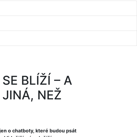
E BLÍŽÍ – A
 JINÁ, NEŽ
jen o chatboty, které budou psát