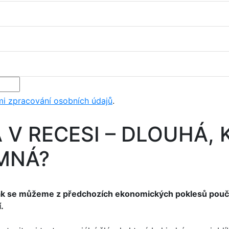
i zpracování osobních údajů
.
 V RECESI – DLOUHÁ, 
MNÁ?
, jak se můžeme z předchozích ekonomických poklesů pou
í.