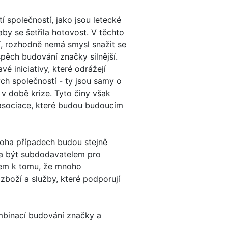
í společností, jako jsou letecké
by se šetřila hotovost. V těchto
í, rozhodně nemá smysl snažit se
spěch budování značky silnější.
 iniciativy, které odrážejí
ých společností - ty jsou samy o
 době krize. Tyto činy však
 asociace, které budou budoucím
noha případech budou stejně
ba být subdodavatelem pro
edem k tomu, že mnoho
boží a služby, které podporují
ombinací budování značky a