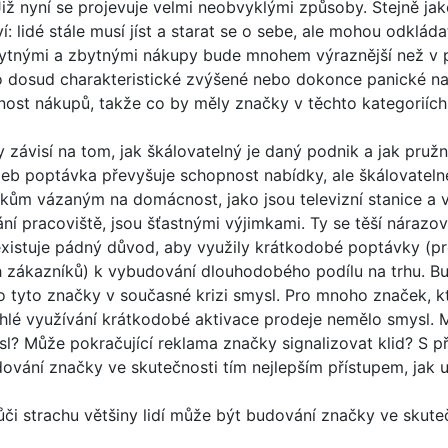
ž nyní se projevuje velmi neobvyklými způsoby. Stejně jak
: lidé stále musí jíst a starat se o sebe, ale mohou odkláda
bytnými a zbytnými nákupy bude mnohem výraznější než v 
o dosud charakteristické zvýšené nebo dokonce panické nak
nost nákupů, takže co by měly značky v těchto kategoriích
ávisí na tom, jak škálovatelný je daný podnik a jak pružn
eb poptávka převyšuje schopnost nabídky, ale škálovatelné
íkům vázaným na domácnost, jako jsou televizní stanice a v
ní pracoviště, jsou šťastnými výjimkami. Ty se těší nárazové
existuje pádný důvod, aby využily krátkodobé poptávky (pr
h zákazníků) k vybudování dlouhodobého podílu na trhu. 
o tyto značky v současné krizi smysl. Pro mnoho značek, k
hlé využívání krátkodobé aktivace prodeje nemělo smysl.
l? Může pokračující reklama značky signalizovat klid? S při
dování značky ve skutečnosti tím nejlepším přístupem, jak 
 vůči strachu většiny lidí může být budování značky ve skute