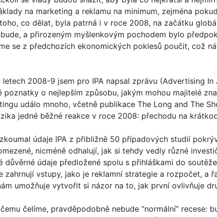
áklady na marketing a reklamu na minimum, zejména pokud se
toho, co dělat, byla patrná i v roce 2008, na začátku globál
 to bude, a přirozeným myšlenkovým pochodem bylo předpoklá
eme se z předchozích ekonomických poklesů poučit, což ná
 letech 2008-9 jsem pro IPA napsal zprávu (Advertising In 
 poznatky o nejlepším způsobu, jakým mohou majitelé znač
ingu událo mnoho, včetně publikace The Long and The Short
rizika jedné běžné reakce v roce 2008: přechodu na krátko
koumal údaje IPA z přibližně 50 případových studií pokrýv
mezené, nicméně odhalují, jak si tehdy vedly různé investič
é důvěrné údaje předložené spolu s přihláškami do soutěže
 zahrnují vstupy, jako je reklamní strategie a rozpočet, a 
nám umožňuje vytvořit si názor na to, jak první ovlivňuje dr
o, čemu čelíme, pravděpodobně nebude “normální” recese: b