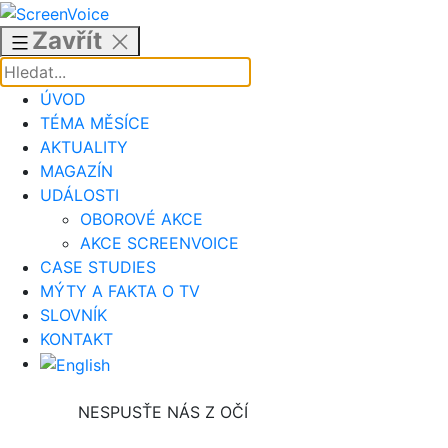
Přejít
k
Zavřít
obsahu
ÚVOD
TÉMA MĚSÍCE
AKTUALITY
MAGAZÍN
UDÁLOSTI
OBOROVÉ AKCE
AKCE SCREENVOICE
CASE STUDIES
MÝTY A FAKTA O TV
SLOVNÍK
KONTAKT
NESPUSŤE NÁS Z OČÍ