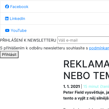
Facebook
LinkedIn
YouTube
PŘIHLÁŠENÍ K NEWSLETTERU
S přihlášením k odběru newsletteru souhlasíte s
podmínkam
Přihlásit
REKLAMA
NEBO TE
1. 1. 2021
1. 1. 2021
|
15 minut čtení
Peter Field vysvětluje
tento a vyjít z něj silnějš