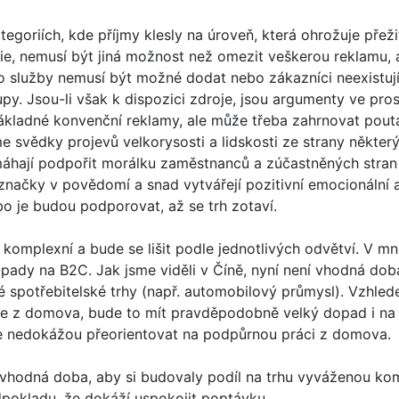
egoriích, kde příjmy klesly na úroveň, která ohrožuje přežit
e, nemusí být jiná možnost než omezit veškerou reklamu, a
bo služby nemusí být možné dodat nebo zákazníci neexistuj
py. Jsou-li však k dispozici zdroje, jsou argumenty ve pro
ladné konvenční reklamy, ale může třeba zahrnovat poutavé
me svědky projevů velkorysosti a lidskosti ze strany někter
hají podpořit morálku zaměstnanců a zúčastněných stran v
značky v povědomí a snad vytvářejí pozitivní emocionální
o je budou podporovat, až se trh zotaví.
komplexní a bude se lišit podle jednotlivých odvětví. V m
opady na B2C. Jak jsme viděli v Číně, nyní není vhodná do
né spotřebitelské trhy (např. automobilový průmysl). Vzhl
e z domova, bude to mít pravděpodobně velký dopad i na z
e nedokážou přeorientovat na podpůrnou práci z domova.
í vhodná doba, aby si budovaly podíl na trhu vyváženou k
dpokladu, že dokáží uspokojit poptávku.