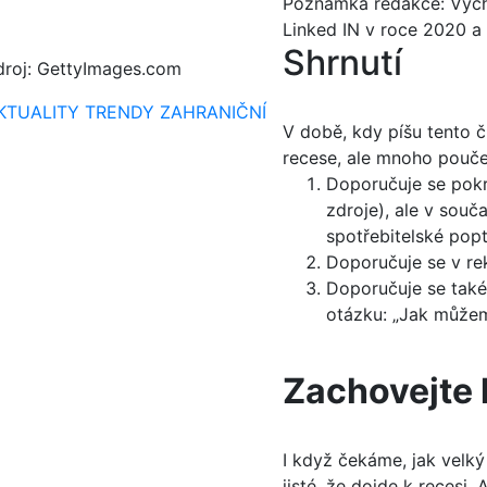
Poznámka redakce: Vychut
Linked IN v roce 2020 a 
Shrnutí
droj: GettyImages.com
KTUALITY
TRENDY
ZAHRANIČNÍ
V době, kdy píšu tento čl
recese, ale mnoho poučen
Doporučuje se pokr
zdroje), ale v souč
spotřebitelské popt
Doporučuje se v re
Doporučuje se také
otázku: „Jak může
Zachovejte 
I když čekáme, jak velk
jisté, že dojde k recesi.