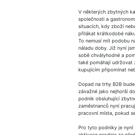
V některých zbytných kat
společnosti a gastronomi
situacích, kdy zboží ne
přilákat krátkodobé náku
To nemusí mít podobu nák
náladu doby. Již nyní js
sobě chvályhodné a pomá
také pomáhají udržovat 
kupujícím připomínat neb
Dopad na trhy B2B bude 
závažné jako nejhorší d
podnik obsluhující zbyt
zaměstnanců nyní pracuj
pracovní místa, pokud s
Pro tyto podniky je nyn
aktivace prodeje za pře