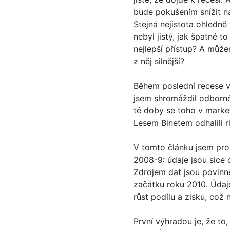
bude pokušením snížit n
Stejná nejistota ohledně 
nebyl jistý, jak špatné
nejlepší přístup? A můž
z něj silnější?
Během poslední recese v
jsem shromáždil odborné
té doby se toho v market
Lesem Binetem odhalili 
V tomto článku jsem proz
2008-9: údaje jsou sice o
Zdrojem dat jsou povinn
začátku roku 2010. Údaje
růst podílu a zisku, což 
První výhradou je, že t