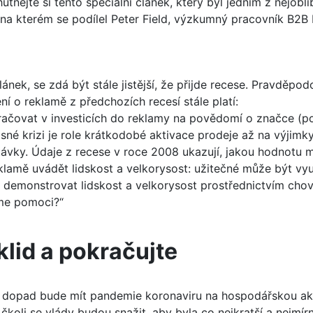
nejte si tento speciální článek, který byl jedním z nejoblí
na kterém se podílel Peter Field, výzkumný pracovník B2B I
ánek, se zdá být stále jistější, že přijde recese. Pravděpo
í o reklamě z předchozích recesí stále platí:
ačovat v investicích do reklamy na povědomí o značce (po
asné krizi je role krátkodobé aktivace prodeje až na výjim
ávky. Údaje z recese v roce 2008 ukazují, jakou hodnotu m
klamě uvádět lidskost a velkorysost: užitečné může být vyu
 demonstrovat lidskost a velkorysost prostřednictvím chová
me pomoci?“
klid a pokračujte
ý dopad bude mít pandemie koronaviru na hospodářskou aktiv
 Ačkoli se vlády budou snažit, aby byla co nejkratší a nejmí