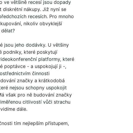
o ve většině recesí jsou dopady
t diskrétní nákupy. Již nyní se
předchozích recesích. Pro mnoho
upování, nikoliv obvyklejší
 dělat?
é jsou jeho dodávky. U většiny
 podniky, které poskytují
ideokonferenční platformy, které
 poptávce - a uspokojují ji -,
ostřednictvím činnosti
Budování značky a krátkodobá
teré nejsou schopny uspokojit
 Má však pro ně budování značky
měřenou citlivostí vůči strachu
uvidíme dále.
čnosti tím nejlepším přístupem,