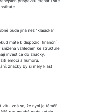
benějších příspěvků čtenářů sítě
nstitute.
dobně bude jiná než “klasická”
kud máte k dispozici finanční
ky snížena vzhledem ke struktuře
ají investice do značky.
žití emocí a humoru.
ní: značky by si měly klást
itu, zdá se, že nyní je téměř
rnější, pro mnohé podnikatele