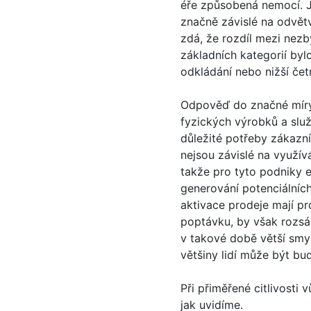
éře způsobená nemocí. Ji
značně závislé na odvětví
zdá, že rozdíl mezi nez
základních kategorií byl
odkládání nebo nižší čet
Odpověď do značné míry z
fyzických výrobků a služ
důležité potřeby zákazn
nejsou závislé na využívá
takže pro tyto podniky 
generování potenciálníc
aktivace prodeje mají pr
poptávku, by však rozsá
v takové době větší smys
většiny lidí může být bu
Při přiměřené citlivosti
jak uvidíme.