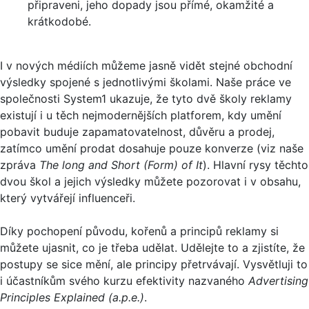
připraveni, jeho dopady jsou přímé, okamžité a
krátkodobé.
I v nových médiích můžeme jasně vidět stejné obchodní
výsledky spojené s jednotlivými školami. Naše práce ve
společnosti System1 ukazuje, že tyto dvě školy reklamy
existují i u těch nejmodernějších platforem, kdy umění
pobavit buduje zapamatovatelnost, důvěru a prodej,
zatímco umění prodat dosahuje pouze konverze (viz naše
zpráva
The long and Short (Form) of It
). Hlavní rysy těchto
dvou škol a jejich výsledky můžete pozorovat i v obsahu,
který vytvářejí influenceři.
Díky pochopení původu, kořenů a principů reklamy si
můžete ujasnit, co je třeba udělat. Udělejte to a zjistíte, že
postupy se sice mění, ale principy přetrvávají. Vysvětluji to
i účastníkům svého kurzu efektivity nazvaného
Advertising
Principles Explained (a.p.e.)
.