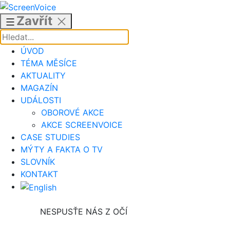
Přejít
k
Zavřít
obsahu
ÚVOD
TÉMA MĚSÍCE
AKTUALITY
MAGAZÍN
UDÁLOSTI
OBOROVÉ AKCE
AKCE SCREENVOICE
CASE STUDIES
MÝTY A FAKTA O TV
SLOVNÍK
KONTAKT
NESPUSŤE NÁS Z OČÍ