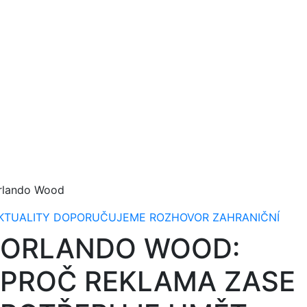
rlando Wood
KTUALITY
DOPORUČUJEME
ROZHOVOR
ZAHRANIČNÍ
ORLANDO WOOD:
PROČ REKLAMA ZASE