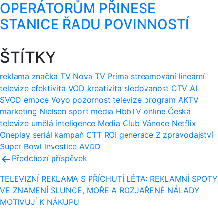
OPERÁTORŮM PŘINESE
STANICE ŘADU POVINNOSTÍ
ŠTÍTKY
reklama
značka
TV Nova
TV Prima
streamování
lineární
televize
efektivita
VOD
kreativita
sledovanost
CTV
AI
SVOD
emoce
Voyo
pozornost
televize
program
AKTV
marketing
Nielsen
sport
média
HbbTV
online
Česká
televize
umělá inteligence
Media Club
Vánoce
Netflix
Oneplay
seriál
kampaň
OTT
ROI
generace Z
zpravodajství
Super Bowl
investice
AVOD
Navigace
Předchozí příspěvek
pro
TELEVIZNÍ REKLAMA S PŘÍCHUTÍ LÉTA: REKLAMNÍ SPOTY
VE ZNAMENÍ SLUNCE, MOŘE A ROZJAŘENÉ NÁLADY
příspěvek
MOTIVUJÍ K NÁKUPU