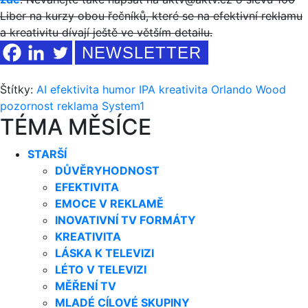
Liber na kurzy obou řečníků, které se na efektivní reklamu
a kreativitu dívají ještě ve větším detailu.
NEWSLETTER
Štítky:
AI
efektivita
humor
IPA
kreativita
Orlando Wood
pozornost
reklama
System1
TÉMA MĚSÍCE
STARŠÍ
DŮVĚRYHODNOST
EFEKTIVITA
EMOCE V REKLAMĚ
INOVATIVNÍ TV FORMÁTY
KREATIVITA
LÁSKA K TELEVIZI
LÉTO V TELEVIZI
MĚŘENÍ TV
MLADÉ CÍLOVÉ SKUPINY