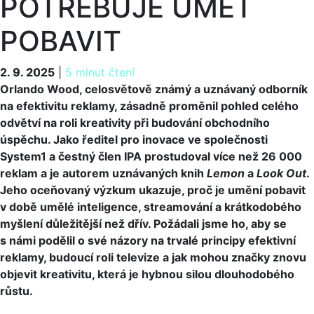
POTŘEBUJE UMĚT
POBAVIT
2. 9. 2025
2. 9. 2025
|
5 minut čtení
Orlando Wood, celosvětově známý a uznávaný odborník
na efektivitu reklamy, zásadně proměnil pohled celého
odvětví na roli kreativity při budování obchodního
úspěchu. Jako ředitel pro inovace ve společnosti
System1 a čestný člen IPA prostudoval více než 26 000
reklam a je autorem uznávaných knih
Lemon
a
Look Out
.
Jeho oceňovaný výzkum ukazuje, proč je umění pobavit
v době umělé inteligence, streamování a krátkodobého
myšlení důležitější než dřív. Požádali jsme ho, aby se
s námi podělil o své názory na trvalé principy efektivní
reklamy, budoucí roli televize a jak mohou značky znovu
objevit kreativitu, která je hybnou silou dlouhodobého
růstu.