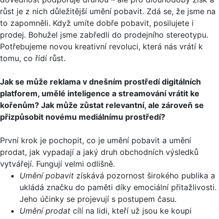
růst je z nich důležitější umění pobavit. Zdá se, že jsme na
to zapomněli. Když umíte dobře pobavit, posilujete i
prodej. Bohužel jsme zabředli do prodejního stereotypu.
Potřebujeme novou kreativní revoluci, která nás vrátí k
tomu, co řídí růst.
Jak se může reklama v dnešním prostředí digitálních
platforem, umělé inteligence a streamování vrátit ke
kořenům? Jak může zůstat relevantní, ale zároveň se
přizpůsobit novému mediálnímu prostředí?
První krok je pochopit, co je umění pobavit a umění
prodat, jak vypadají a jaký druh obchodních výsledků
vytvářejí. Fungují velmi odlišně.
Umění pobavit
získává pozornost širokého publika a
ukládá značku do paměti díky emociální přitažlivosti.
Jeho účinky se projevují s postupem času.
Umění prodat
cílí na lidi, kteří už jsou ke koupi