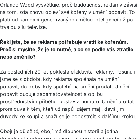
Orlando Wood vysvětluje, proč budoucnost reklamy závisí
na tom, zda znovu objeví své kořeny v umění pobavit. To
platí od kampaní generovaných umělou inteligencí až po
trvalou sílu televize.
Řekl jste, že se reklama potřebuje vrátit ke kořenům.
Proč si myslíte, že je to nutné, a co se podle vás ztratilo
nebo změnilo?
Za posledních 20 let poklesla efektivita reklamy. Posunuli
jsme se z období, kdy reklama spoléhala na umění
pobavit, do doby, kdy spoléhá na umění prodat. Umění
pobavit buduje zapamatovatelnost a oblibu
prostřednictvím příběhu, postav a humoru. Umění prodat
promlouvá k těm, kteří už napůl zájem mají, dává jim
důvody ke koupi a snaží se je popostrčit k dalšímu kroku.
Obojí je důležité, obojí má dlouhou historii a jedna
dovednost podporuje druhou – ale pro dlouhodobý zisk a