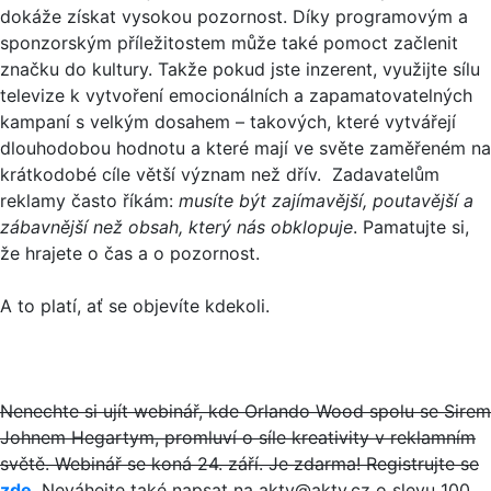
dokáže získat vysokou pozornost. Díky programovým a
sponzorským příležitostem může také pomoct začlenit
značku do kultury. Takže pokud jste inzerent, využijte sílu
televize k vytvoření emocionálních a zapamatovatelných
kampaní s velkým dosahem – takových, které vytvářejí
dlouhodobou hodnotu a které mají ve světe zaměřeném na
krátkodobé cíle větší význam než dřív. Zadavatelům
reklamy často říkám:
musíte být zajímavější, poutavější a
zábavnější než obsah, který nás obklopuje
. Pamatujte si,
že hrajete o čas a o pozornost.
A to platí, ať se objevíte kdekoli.
Nenechte si ujít webinář, kde Orlando Wood spolu se Sirem
Johnem Hegartym, promluví o síle kreativity v reklamním
světě. Webinář se koná 24. září. Je zdarma! Registrujte se
zde
. Neváhejte také napsat na aktv@aktv.cz o slevu 100