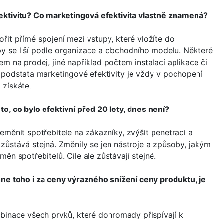
ktivitu? Co marketingová efektivita vlastně znamená?
ořit přímé spojení mezi vstupy, které vložíte do
y se liší podle organizace a obchodního modelu. Některé
em na prodej, jiné například počtem instalací aplikace či
e podstata marketingové efektivity je vždy v pochopení
 získáte.
o, co bylo efektivní před 20 lety, dnes není?
eměnit spotřebitele na zákazníky, zvýšit penetraci a
a zůstává stejná. Změnily se jen nástroje a způsoby, jakým
ěn spotřebitelů. Cíle ale zůstávají stejné.
hne toho i za ceny výrazného snížení ceny produktu, je
ombinace všech prvků, které dohromady přispívají k