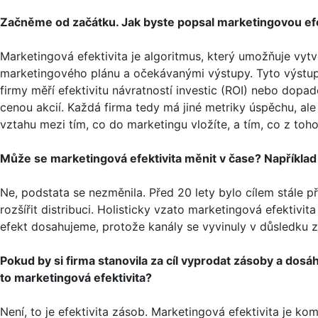
Začněme od začátku. Jak byste popsal marketingovou efe
Marketingová efektivita je algoritmus, který umožňuje vytv
marketingového plánu a očekávanými výstupy. Tyto výstup
firmy měří efektivitu návratností investic (ROI) nebo dopad
cenou akcií. Každá firma tedy má jiné metriky úspěchu, al
vztahu mezi tím, co do marketingu vložíte, a tím, co z toho
Může se marketingová efektivita měnit v čase? Například t
Ne, podstata se nezměnila. Před 20 lety bylo cílem stále př
rozšířit distribuci. Holisticky vzato marketingová efektivit
efekt dosahujeme, protože kanály se vyvinuly v důsledku zm
Pokud by si firma stanovila za cíl vyprodat zásoby a dosá
to marketingová efektivita?
Není, to je efektivita zásob. Marketingová efektivita je k