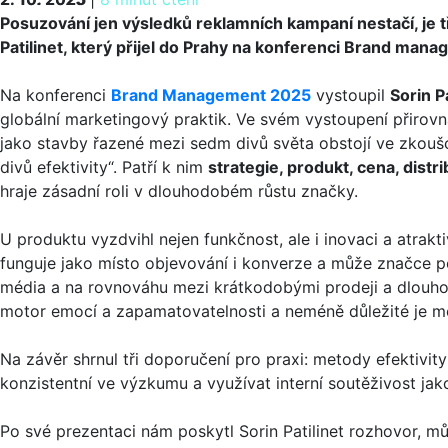
Posuzování jen výsledků reklamních kampaní nestačí, je t
Patilinet, který přijel do Prahy na konferenci Brand man
Na konferenci
Brand Management 2025
vystoupil
Sorin Pa
globální marketingový praktik. Ve svém vystoupení přirov
jako stavby řazené mezi sedm divů světa obstojí ve zkouš
divů efektivity“. Patří k nim
strategie, produkt, cena, distri
hraje zásadní roli v dlouhodobém růstu značky.
U produktu vyzdvihl nejen funkčnost, ale i inovaci a atrakt
funguje jako místo objevování i konverze a může značce p
média a na rovnováhu mezi krátkodobými prodeji a dlouh
motor emocí a zapamatovatelnosti a neméně důležité je mě
Na závěr shrnul tři doporučení pro praxi: metody efektivit
konzistentní ve výzkumu a využívat interní soutěživost jak
Po své prezentaci nám poskytl Sorin Patilinet rozhovor, mů