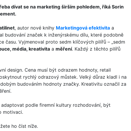
řeba dívat se na marketing širším pohledem, říká Sorin
agement.
tilinet
, autor nové knihy
Marketingová efektivita
a
nal budování značek k inženýrskému dílu, které podobně
ce času. Vyjmenoval proto sedm klíčových pilířů – „sedm
buce, média, kreativita
a
měření
. Každý z těchto pilířů
ivní design. Cena musí být odrazem hodnoty, retail
oskytnout rychlý odrazový můstek. Velký důraz kladl i na
odobým budováním hodnoty značky. Kreativitu označil za
ření.
y adaptovat podle firemní kultury rozhodování, být
o motivaci.
žete ho číst níže.