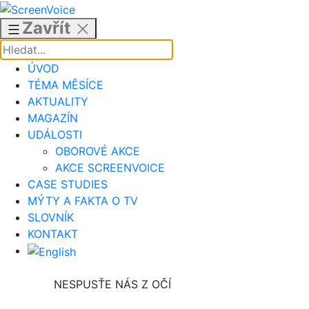
Přejít
k
Zavřít
obsahu
ÚVOD
TÉMA MĚSÍCE
AKTUALITY
MAGAZÍN
UDÁLOSTI
OBOROVÉ AKCE
AKCE SCREENVOICE
CASE STUDIES
MÝTY A FAKTA O TV
SLOVNÍK
KONTAKT
NESPUSŤE NÁS Z OČÍ