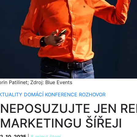
rin Patilinet; Zdroj: Blue Events
KTUALITY
DOMÁCÍ
KONFERENCE
ROZHOVOR
NEPOSUZUJTE JEN RE
MARKETINGU ŠÍŘEJI
2. 10. 2025
2. 10. 2025
|
8 minut čtení