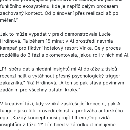
funkčního ekosystému, kde je napříč celým procesem
zachovaný kontext. Od plánování přes realizaci až po
měření.“
Jak to může vypadat v praxi demonstrovala Lucie
Hrdinová. Ta během 15 minut v AI prostředí navrhla
kampaň pro fiktivní hotelový resort Vlnka. Celý proces
rozdělila do 3 fází a okomentovala, jakou roli v nich má AI.
„Při sběru dat a hledání insightů mi AI dokáže z tisíců
recenzí najít a vytáhnout přesný psychologický trigger
zákazníka,“ říká Hrdinová. „A ten se pak stává povinným
zadáním pro všechny ostatní kroky.“
V kreativní fázi, kdy vzniká zastřešující koncept, pak AI
funguje jako filtr proveditelnosti a protiváha autorského
ega. „Každý koncept musí projít filtrem ‚Odpovídá
insightům z fáze 1?‘ Tím hned v zárodku eliminujeme