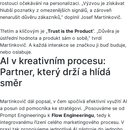
rostoucí očekávání na personalizaci. „Výzvou je získávat
hlubší poznatky z omezenějších signálů, a zároveň
nenarušit důvěru zákazníků,“ doplnil Josef Martinkovič.
Třetím a klíčovým je „
Trust is the Product
“. „Důvěra je
ústřední hodnota a produkt sám o sobě,“ tvrdí
Martinkovič. A každá interakce se značkou ji buď buduje,
nebo oslabuje.
AI v kreativním procesu:
Partner, který drží a hlídá
směr
Martinkovič dál popsal, v čem spočívá efektivní využití AI
a posun od pomocníka ke stratégovi. „Posouváme se od
Prompt Engineeringu k
Flow Engineeringu
, tedy k
integrovanému řízení celého marketingového procesu. V
praxi tak propojujeme jednotlivé AI nástroje do jednoho