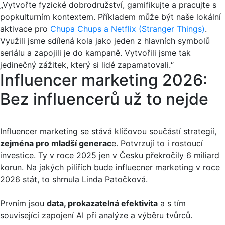
„Vytvořte fyzické dobrodružství, gamifikujte a pracujte s
popkulturním kontextem. Příkladem může být naše lokální
aktivace pro
Chupa Chups a Netflix (Stranger Things)
.
Využili jsme sdílená kola jako jeden z hlavních symbolů
seriálu a zapojili je do kampaně. Vytvořili jsme tak
jedinečný zážitek, který si lidé zapamatovali.“
Influencer marketing 2026:
Bez influencerů už to nejde
Influencer marketing se stává klíčovou součástí strategií,
zejména pro mladší generac
e. Potvrzují to i rostoucí
investice. Ty v roce 2025 jen v Česku překročily 6 miliard
korun. Na jakých pilířích bude influecner marketing v roce
2026 stát, to shrnula Linda Patočková.
Prvním jsou
data, prokazatelná efektivita
a s tím
související zapojení AI při analýze a výběru tvůrců.