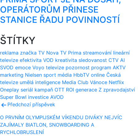
OPERÁTORŮM PŘINESE
STANICE ŘADU POVINNOSTÍ
ŠTÍTKY
reklama
značka
TV Nova
TV Prima
streamování
lineární
televize
efektivita
VOD
kreativita
sledovanost
CTV
AI
SVOD
emoce
Voyo
televize
pozornost
program
AKTV
marketing
Nielsen
sport
média
HbbTV
online
Česká
televize
umělá inteligence
Media Club
Vánoce
Netflix
Oneplay
seriál
kampaň
OTT
ROI
generace Z
zpravodajství
Super Bowl
investice
AVOD
Navigace
Předchozí příspěvek
pro
O PRVNÍM OLYMPIJSKÉM VÍKENDU DIVÁKY NEJVÍC
ZAJÍMALY BIATLON, SNOWBOARDING A
příspěvek
RYCHLOBRUSLENÍ