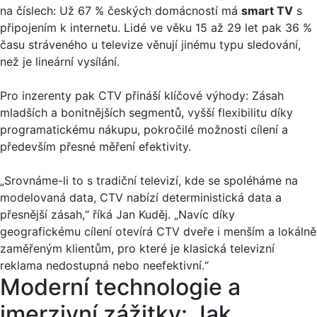
na číslech: Už 67 % českých domácností má
smart TV
s
připojením k internetu. Lidé ve věku 15 až 29 let pak 36 %
času stráveného u televize věnují jinému typu sledování,
než je lineární vysílání.
Pro inzerenty pak CTV přináší klíčové výhody: Zásah
mladších a bonitnějších segmentů, vyšší flexibilitu díky
programatickému nákupu, pokročilé možnosti cílení a
především přesné měření efektivity.
„Srovnáme-li to s tradiční televizí, kde se spoléháme na
modelovaná data, CTV nabízí deterministická data a
přesnější zásah,“ říká Jan Kuděj. „Navíc díky
geografickému cílení otevírá CTV dveře i menším a lokálně
zaměřeným klientům, pro které je klasická televizní
reklama nedostupná nebo neefektivní.“
Moderní technologie a
imerzivní zážitky: Jak