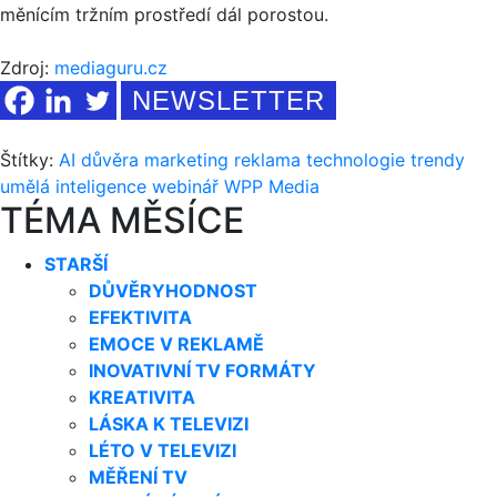
měnícím tržním prostředí dál porostou.
Zdroj:
mediaguru.cz
NEWSLETTER
Štítky:
AI
důvěra
marketing
reklama
technologie
trendy
umělá inteligence
webinář
WPP Media
TÉMA MĚSÍCE
STARŠÍ
DŮVĚRYHODNOST
EFEKTIVITA
EMOCE V REKLAMĚ
INOVATIVNÍ TV FORMÁTY
KREATIVITA
LÁSKA K TELEVIZI
LÉTO V TELEVIZI
MĚŘENÍ TV