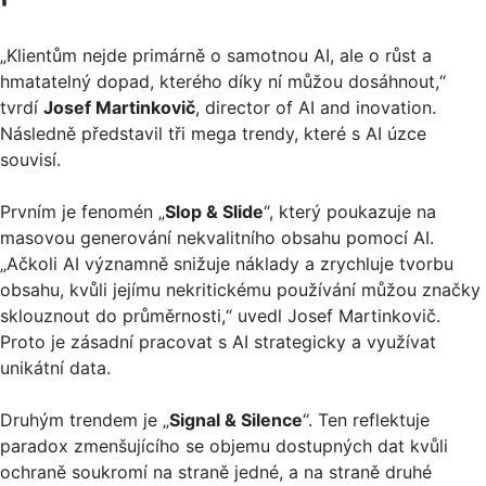
„Klientům nejde primárně o samotnou AI, ale o růst a
hmatatelný dopad, kterého díky ní můžou dosáhnout,“
tvrdí
Josef Martinkovič
, director of AI and inovation.
Následně představil tři mega trendy, které s AI úzce
souvisí.
Prvním je fenomén „
Slop & Slide
“, který poukazuje na
masovou generování nekvalitního obsahu pomocí AI.
„Ačkoli AI významně snižuje náklady a zrychluje tvorbu
obsahu, kvůli jejímu nekritickému používání můžou značky
sklouznout do průměrnosti,“ uvedl Josef Martinkovič.
Proto je zásadní pracovat s AI strategicky a využívat
unikátní data.
Druhým trendem je „
Signal & Silence
“. Ten reflektuje
paradox zmenšujícího se objemu dostupných dat kvůli
ochraně soukromí na straně jedné, a na straně druhé