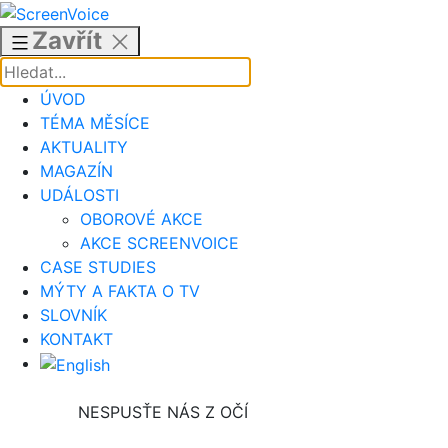
Přejít
k
Zavřít
obsahu
ÚVOD
TÉMA MĚSÍCE
AKTUALITY
MAGAZÍN
UDÁLOSTI
OBOROVÉ AKCE
AKCE SCREENVOICE
CASE STUDIES
MÝTY A FAKTA O TV
SLOVNÍK
KONTAKT
NESPUSŤE NÁS Z OČÍ