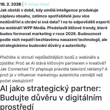
10. 2. 2026
10. 2. 2026
|
5 minut čtení
Jak obstát v době, kdy umělá inteligence produkuje
záplavu obsahu, zatímco spotřebitelé jsou více
nedůvěřiví a chrání si svá data? I na to odpověděli experti
na webináři WPP Media. Představili klíčové trendy, které
budou formovat marketing v roce 2026. Budoucnost
podle nich nepatří bezhlavému nasazení technologií, ale
strategickému budování důvěry a autenticity.
Přečtěte si shrnutí nejdůležitějších bodů z webináře a
zjistěte: Proč se AI stává klíčovým partnerem v kreativě?
Jak Connected TV přepisuje pravidla televizní reklamy? A
proč je v influencer marketingu autenticita cennější než
počet sledujících?
AI jako strategický partner:
Budujte důvěru v digitálním
prostředí