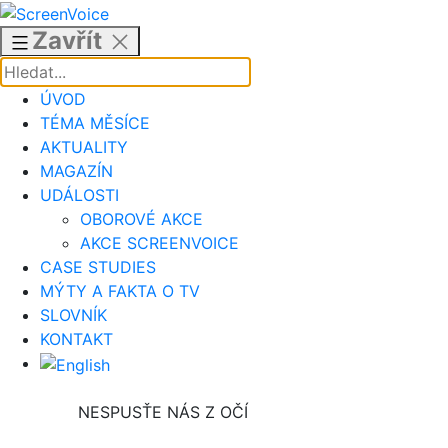
Přejít
k
Zavřít
obsahu
ÚVOD
TÉMA MĚSÍCE
AKTUALITY
MAGAZÍN
UDÁLOSTI
OBOROVÉ AKCE
AKCE SCREENVOICE
CASE STUDIES
MÝTY A FAKTA O TV
SLOVNÍK
KONTAKT
NESPUSŤE NÁS Z OČÍ