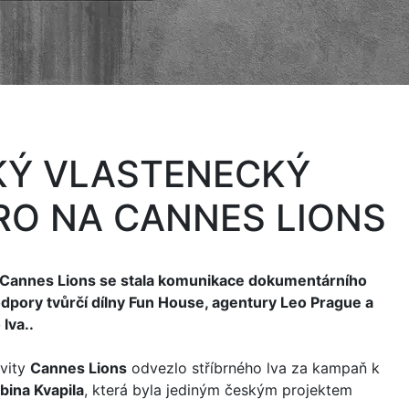
KÝ VLASTENECKÝ
RO NA CANNES LIONS
 Cannes Lions se stala komunikace dokumentárního
podpory tvůrčí dílny Fun House, agentury Leo Prague a
lva..
ivity
Cannes Lions
odvezlo stříbrného lva za kampaň k
bina Kvapila
, která byla jediným českým projektem