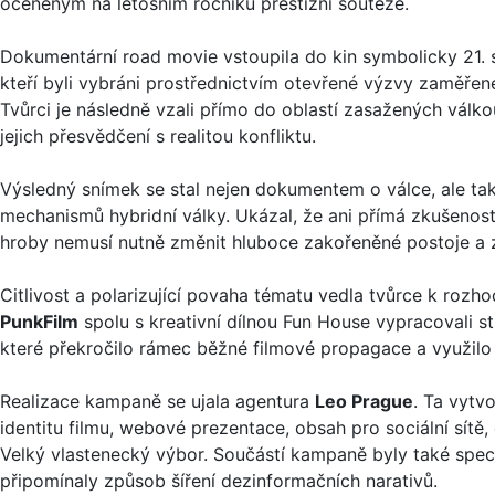
oceněným na letošním ročníku prestižní soutěže.
Dokumentární road movie vstoupila do kin symbolicky 21. srp
kteří byli vybráni prostřednictvím otevřené výzvy zaměřené
Tvůrci je následně vzali přímo do oblastí zasažených válk
jejich přesvědčení s realitou konfliktu.
Výsledný snímek se stal nejen dokumentem o válce, ale t
mechanismů hybridní války. Ukázal, že ani přímá zkušenos
hroby nemusí nutně změnit hluboce zakořeněné postoje a 
Citlivost a polarizující povaha tématu vedla tvůrce k rozh
PunkFilm
spolu s kreativní dílnou Fun House vypracovali s
které překročilo rámec běžné filmové propagace a využilo 
Realizace kampaně se ujala agentura
Leo Prague
. Ta vytv
identitu filmu, webové prezentace, obsah pro sociální sítě, 
Velký vlastenecký výbor. Součástí kampaně byly také speciál
připomínaly způsob šíření dezinformačních narativů.