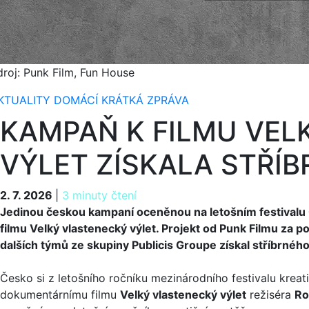
droj: Punk Film, Fun House
KTUALITY
DOMÁCÍ
KRÁTKÁ ZPRÁVA
KAMPAŇ K FILMU VEL
VÝLET ZÍSKALA STŘÍB
2. 7. 2026
2. 7. 2026
|
3 minuty čtení
Jedinou českou kampaní oceněnou na letošním festivalu
filmu Velký vlastenecký výlet. Projekt od Punk Filmu za 
dalších týmů ze skupiny Publicis Groupe získal stříbrného 
Česko si z letošního ročníku mezinárodního festivalu kreat
dokumentárnímu filmu
Velký vlastenecký výlet
režiséra
Ro