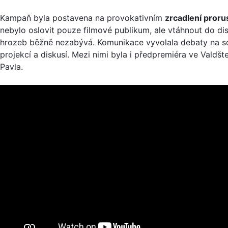
Kampaň byla postavena na provokativním
zrcadlení pror
nebylo oslovit pouze filmové publikum, ale vtáhnout do dis
hrozeb běžně nezabývá. Komunikace vyvolala debaty na sociá
projekcí a diskusí. Mezi nimi byla i předpremiéra ve Valdš
Pavla.