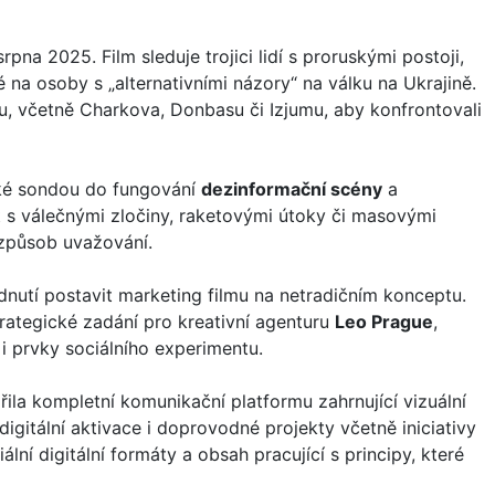
na 2025. Film sleduje trojici lidí s proruskými postoji,
 na osoby s „alternativními názory“ na válku na Ukrajině.
ou, včetně Charkova, Donbasu či Izjumu, aby konfrontovali
aké sondou do fungování
dezinformační scény
a
t s válečnými zločiny, raketovými útoky či masovými
způsob uvažování.
odnutí postavit marketing filmu na netradičním konceptu.
trategické zadání pro kreativní agenturu
Leo Prague
,
i prvky sociálního experimentu.
ořila kompletní komunikační platformu zahrnující vizuální
digitální aktivace i doprovodné projekty včetně iniciativy
ní digitální formáty a obsah pracující s principy, které