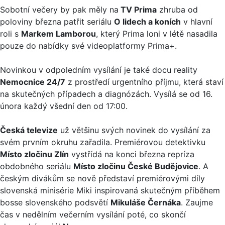
Sobotní večery by pak měly na
TV Prima
zhruba od
poloviny března patřit seriálu
O lidech a koních
v hlavní
roli s
Markem Lamborou
, který Prima loni v létě nasadila
pouze do nabídky své videoplatformy Prima+.
Novinkou v odpoledním vysílání je také docu reality
Nemocnice 24/7
z prostředí urgentního příjmu, která staví
na skutečných případech a diagnózách. Vysílá se od 16.
února každý všední den od 17:00.
Česká televize
už většinu svých novinek do vysílání za
svém prvním okruhu zařadila. Premiérovou detektivku
Místo zločinu Zlín
vystřídá na konci března repríza
obdobného seriálu
Místo zločinu České Budějovice
. A
českým divákům se nově představí premiérovými díly
slovenská minisérie Miki inspirovaná skutečným příběhem
bosse slovenského podsvětí
Mikuláše Černáka
. Zaujme
čas v nedělním večerním vysílání poté, co skončí