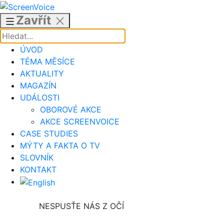
Přejít
k
Zavřít
obsahu
ÚVOD
TÉMA MĚSÍCE
AKTUALITY
MAGAZÍN
UDÁLOSTI
OBOROVÉ AKCE
AKCE SCREENVOICE
CASE STUDIES
MÝTY A FAKTA O TV
SLOVNÍK
KONTAKT
NESPUSŤE NÁS Z OČÍ