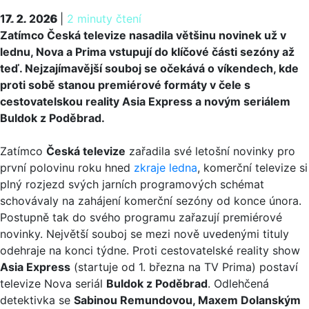
17. 2. 2026
17. 2. 2026
|
2 minuty čtení
Zatímco Česká televize nasadila většinu novinek už v
lednu, Nova a Prima vstupují do klíčové části sezóny až
teď. Nejzajímavější souboj se očekává o víkendech, kde
proti sobě stanou premiérové formáty v čele s
cestovatelskou reality Asia Express a novým seriálem
Buldok z Poděbrad.
Zatímco
Česká televize
zařadila své letošní novinky pro
první polovinu roku hned
zkraje ledna
, komerční televize si
plný rozjezd svých jarních programových schémat
schovávaly na zahájení komerční sezóny od konce února.
Postupně tak do svého programu zařazují premiérové
novinky. Největší souboj se mezi nově uvedenými tituly
odehraje na konci týdne. Proti cestovatelské reality show
Asia Express
(startuje od 1. března na TV Prima) postaví
televize Nova seriál
Buldok z Poděbrad
. Odlehčená
detektivka se
Sabinou Remundovou, Maxem Dolanským