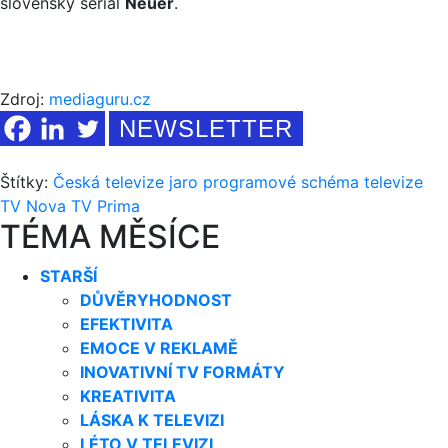
slovenský seriál
Neuer
.
Zdroj:
mediaguru.cz
NEWSLETTER
Štítky:
Česká televize
jaro
programové schéma
televize
TV Nova
TV Prima
TÉMA MĚSÍCE
STARŠÍ
DŮVĚRYHODNOST
EFEKTIVITA
EMOCE V REKLAMĚ
INOVATIVNÍ TV FORMÁTY
KREATIVITA
LÁSKA K TELEVIZI
LÉTO V TELEVIZI