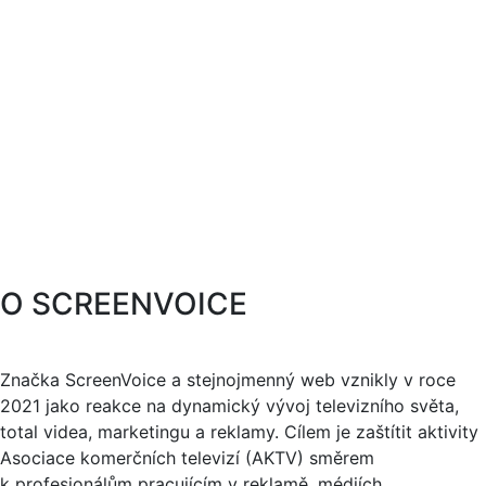
O SCREENVOICE
Značka ScreenVoice a stejnojmenný web vznikly v roce
2021 jako reakce na dynamický vývoj televizního světa,
total videa, marketingu a reklamy. Cílem je zaštítit aktivity
Asociace komerčních televizí (AKTV) směrem
k profesionálům pracujícím v reklamě, médiích