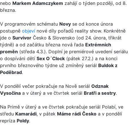
nebo
Markem Adamczykem
zahájí o týden později, od 8.
března.
V programovém schématu
Novy
se od konce února
postupně
objeví
nové díly pořadů reality show. Konkrétně
jde o
Survivor
Česko & Slovensko (od 24. února, třikrát
týdně) a od začátku března nová řada
Extrémních
proměn
(středa 4.3.). Doplní je premiérové uvedení seriálu
o dospíváni dětí
Sex O´Clock
(pátek 27.2.) a na konci
prvního březnového týdne už zmíněný seriál
Buldok z
Poděbrad
.
V pondělí večer pokračuje na Nově seriál
Odznak
Vysočina
a v úterý a ve čtvrtek seriál
Bratři a sestry
.
Na Primě v úterý a ve čtvrtek pokračuje seriál Polabí, ve
středu
Kamarádi
, v pátek
Máme rádi Česko
a v pondělí
repríza
Poldy
.