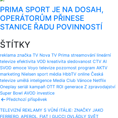
PRIMA SPORT JE NA DOSAH,
OPERÁTORŮM PŘINESE
STANICE ŘADU POVINNOSTÍ
ŠTÍTKY
reklama
značka
TV Nova
TV Prima
streamování
lineární
televize
efektivita
VOD
kreativita
sledovanost
CTV
AI
SVOD
emoce
Voyo
televize
pozornost
program
AKTV
marketing
Nielsen
sport
média
HbbTV
online
Česká
televize
umělá inteligence
Media Club
Vánoce
Netflix
Oneplay
seriál
kampaň
OTT
ROI
generace Z
zpravodajství
Super Bowl
AVOD
investice
Navigace
Předchozí příspěvek
pro
TELEVIZNÍ REKLAMY S VŮNÍ ITÁLIE: ZNAČKY JAKO
FERRERO, APEROL, FIAT I GUCCI OVLÁDLY SVĚT