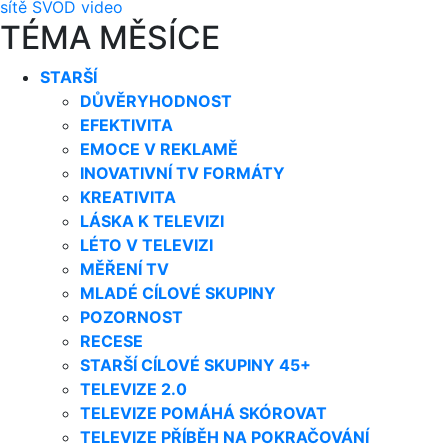
sítě
SVOD
video
TÉMA MĚSÍCE
STARŠÍ
DŮVĚRYHODNOST
EFEKTIVITA
EMOCE V REKLAMĚ
INOVATIVNÍ TV FORMÁTY
KREATIVITA
LÁSKA K TELEVIZI
LÉTO V TELEVIZI
MĚŘENÍ TV
MLADÉ CÍLOVÉ SKUPINY
POZORNOST
RECESE
STARŠÍ CÍLOVÉ SKUPINY 45+
TELEVIZE 2.0
TELEVIZE POMÁHÁ SKÓROVAT
TELEVIZE PŘÍBĚH NA POKRAČOVÁNÍ