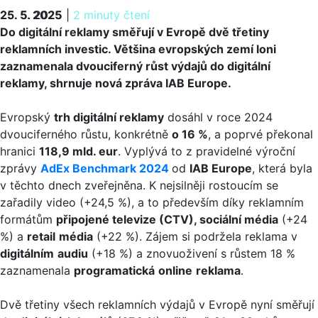
25. 5. 2025
25. 5. 2025
|
2 minuty čtení
Do digitální reklamy směřují v Evropě dvě třetiny
reklamních investic. Většina evropských zemí loni
zaznamenala dvouciferný růst výdajů do digitální
reklamy, shrnuje nová zpráva IAB Europe.
Evropský
trh digitální reklamy
dosáhl v roce 2024
dvouciferného růstu, konkrétně
o 16 %
, a poprvé překonal
hranici
118,9 mld. eur
. Vyplývá to z pravidelné výroční
zprávy
AdEx Benchmark 2024
od
IAB Europe
, která byla
v těchto dnech zveřejněna. K nejsilněji rostoucím se
zařadily video (+24,5 %), a to především díky reklamním
formátům
připojené televize (CTV), sociální média
(+24
%) a
retail
média
(+22 %). Zájem si podržela reklama v
digitálním
audiu
(+18 %) a znovuoživení s růstem 18 %
zaznamenala
programatická
online
reklama
.
Dvě třetiny všech reklamních výdajů v Evropě nyní směřují