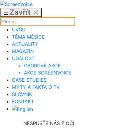
Přejít
k
Zavřít
obsahu
ÚVOD
TÉMA MĚSÍCE
AKTUALITY
MAGAZÍN
UDÁLOSTI
OBOROVÉ AKCE
AKCE SCREENVOICE
CASE STUDIES
MÝTY A FAKTA O TV
SLOVNÍK
KONTAKT
NESPUSŤE NÁS Z OČÍ