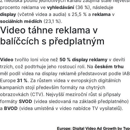
Z hlediska podílu jednotlivých kanálů zaujímá stále největší
procento reklama ve
vyhledávání
(36 %), následuje
display
(včetně videa a audia) s 25,5 % a
reklama
v
sociálních
médiích
(23,1 %).
Video táhne reklama v
balíčcích s předplatným
Video
tvořilo loni více než
50 % display reklamy
v devíti
trzích, což podtrhuje jeho rostoucí roli. Na
českém
trhu
měl podíl videa na display reklamě představovat podle IAB
Europe
31 %
. Za růstem videa v evropských digitálních
kampaních stojí především formáty na chytrých
obrazovkách (CTV). Nejvyšší meziroční růst si připsaly
formáty
SVOD
(videa sledovaná na základě předplatného)
a
BVOD
(videa umístěná v video nabídce TV vysílatelů).