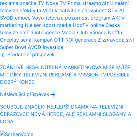
reklama
značka
TV Nova
TV Prima
streamování
lineární
televize
efektivita
VOD
kreativita
sledovanost
CTV
AI
SVOD
emoce
Voyo
televize
pozornost
program
AKTV
marketing
Nielsen
sport
média
HbbTV
online
Česká
televize
umělá inteligence
Media Club
Vánoce
Netflix
Oneplay
seriál
kampaň
OTT
ROI
generace Z
zpravodajství
Super Bowl
AVOD
investice
Navigace
Předchozí příspěvek
pro
ZDÁNLIVĚ NESPLNITELNÁ MARKETINGOVÁ MISE MŮŽE
MÍT DÍKY TELEVIZNÍ REKLAMĚ A MISSION: IMPOSSIBLE
příspěvek
DOBRÝ KONEC
Následující příspěvek
SOUBOJE ZNAČEK: NEJLEPŠÍ DRAMA NA TELEVIZNÍ
OBRAZOVCE NEMÁ HERCE, ALE REKLAMNÍ SLOGANY A
LOGA