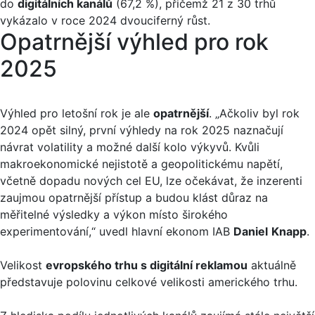
do
digitálních kanálů
(67,2 %), přičemž 21 z 30 trhů
vykázalo v roce 2024 dvouciferný růst.
Opatrnější výhled pro rok
2025
Výhled pro letošní rok je ale
opatrnější
. „Ačkoliv byl rok
2024 opět silný, první výhledy na rok 2025 naznačují
návrat volatility a možné další kolo výkyvů. Kvůli
makroekonomické nejistotě a geopolitickému napětí,
včetně dopadu nových cel EU, lze očekávat, že inzerenti
zaujmou opatrnější přístup a budou klást důraz na
měřitelné výsledky a výkon místo širokého
experimentování,“ uvedl hlavní ekonom IAB
Daniel
Knapp
.
Velikost
evropského trhu s digitální reklamou
aktuálně
představuje polovinu celkové velikosti amerického trhu.