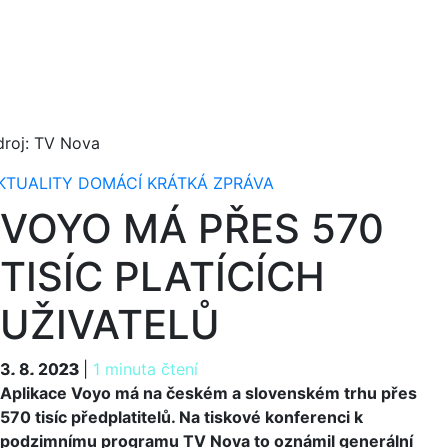
droj: TV Nova
KTUALITY
DOMÁCÍ
KRÁTKÁ ZPRÁVA
VOYO MÁ PŘES 570
TISÍC PLATÍCÍCH
UŽIVATELŮ
3. 8. 2023
3. 8. 2023
|
1 minuta čtení
Aplikace Voyo má na českém a slovenském trhu přes
570 tisíc předplatitelů. Na tiskové konferenci k
podzimnímu programu TV Nova to oznámil generální