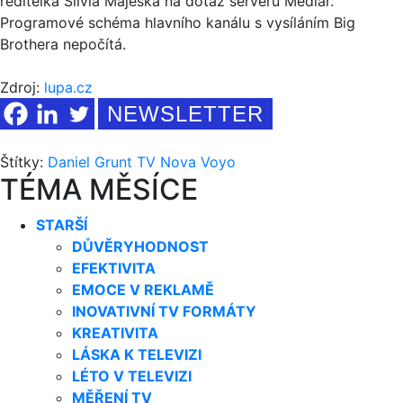
ředitelka Silvia Majeská na dotaz serveru Médiář.
Programové schéma hlavního kanálu s vysíláním Big
Brothera nepočítá.
Zdroj:
lupa.cz
NEWSLETTER
Štítky:
Daniel Grunt
TV Nova
Voyo
TÉMA MĚSÍCE
STARŠÍ
DŮVĚRYHODNOST
EFEKTIVITA
EMOCE V REKLAMĚ
INOVATIVNÍ TV FORMÁTY
KREATIVITA
LÁSKA K TELEVIZI
LÉTO V TELEVIZI
MĚŘENÍ TV