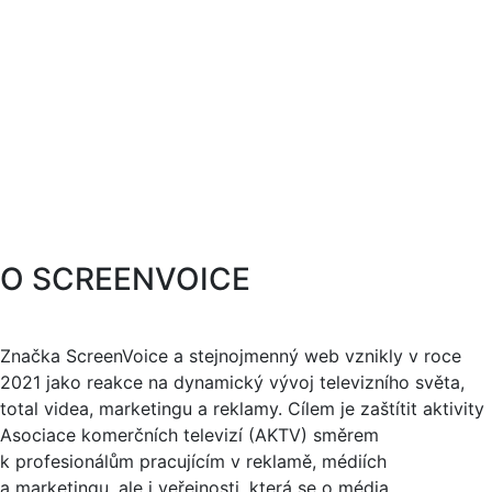
O SCREENVOICE
Značka ScreenVoice a stejnojmenný web vznikly v roce
2021 jako reakce na dynamický vývoj televizního světa,
total videa, marketingu a reklamy. Cílem je zaštítit aktivity
Asociace komerčních televizí (AKTV) směrem
k profesionálům pracujícím v reklamě, médiích
a marketingu, ale i veřejnosti, která se o média