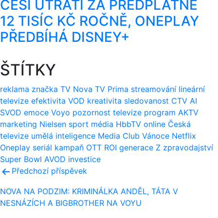
ČEŠI UTRATÍ ZA PŘEDPLATNÉ
12 TISÍC KČ ROČNĚ, ONEPLAY
PŘEDBÍHÁ DISNEY+
ŠTÍTKY
reklama
značka
TV Nova
TV Prima
streamování
lineární
televize
efektivita
VOD
kreativita
sledovanost
CTV
AI
SVOD
emoce
Voyo
pozornost
televize
program
AKTV
marketing
Nielsen
sport
média
HbbTV
online
Česká
televize
umělá inteligence
Media Club
Vánoce
Netflix
Oneplay
seriál
kampaň
OTT
ROI
generace Z
zpravodajství
Super Bowl
AVOD
investice
Navigace
Předchozí příspěvek
pro
NOVA NA PODZIM: KRIMINÁLKA ANDĚL, TÁTA V
NESNÁZÍCH A BIGBROTHER NA VOYU
příspěvek