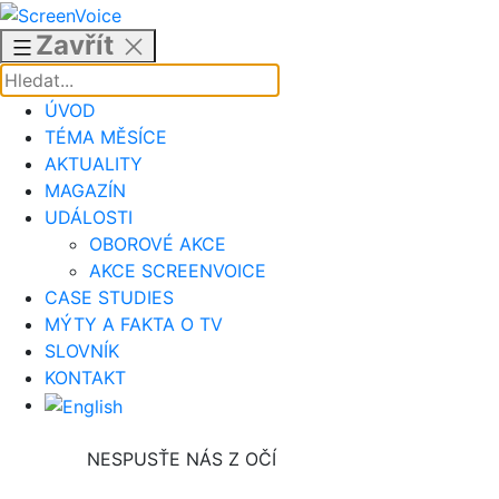
Přejít
k
Zavřít
obsahu
ÚVOD
TÉMA MĚSÍCE
AKTUALITY
MAGAZÍN
UDÁLOSTI
OBOROVÉ AKCE
AKCE SCREENVOICE
CASE STUDIES
MÝTY A FAKTA O TV
SLOVNÍK
KONTAKT
NESPUSŤE NÁS Z OČÍ