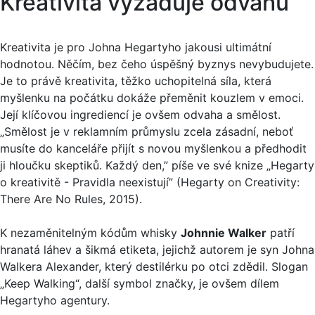
Kreativita vyžaduje odvahu
Kreativita je pro Johna Hegartyho jakousi ultimátní
hodnotou. Něčím, bez čeho úspěšný byznys nevybudujete.
Je to právě kreativita, těžko uchopitelná síla, která
myšlenku na počátku dokáže přeměnit kouzlem v emoci.
Její klíčovou ingrediencí je ovšem odvaha a smělost.
„Smělost je v reklamním průmyslu zcela zásadní, neboť
musíte do kanceláře přijít s novou myšlenkou a předhodit
ji hloučku skeptiků. Každý den,” píše ve své knize „Hegarty
o kreativitě - Pravidla neexistují” (Hegarty on Creativity:
There Are No Rules, 2015).
K nezaměnitelným kódům whisky
Johnnie Walker
patří
hranatá láhev a šikmá etiketa, jejichž autorem je syn Johna
Walkera Alexander, který destilérku po otci zdědil. Slogan
„Keep Walking“, další symbol značky, je ovšem dílem
Hegartyho agentury.