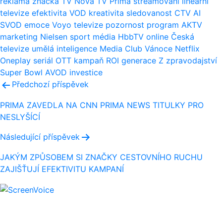
reklama
značka
TV Nova
TV Prima
streamování
lineární
televize
efektivita
VOD
kreativita
sledovanost
CTV
AI
SVOD
emoce
Voyo
televize
pozornost
program
AKTV
marketing
Nielsen
sport
média
HbbTV
online
Česká
televize
umělá inteligence
Media Club
Vánoce
Netflix
Oneplay
seriál
OTT
kampaň
ROI
generace Z
zpravodajství
Super Bowl
AVOD
investice
Navigace
Předchozí příspěvek
pro
PRIMA ZAVEDLA NA CNN PRIMA NEWS TITULKY PRO
NESLYŠÍCÍ
příspěvek
Následující příspěvek
JAKÝM ZPŮSOBEM SI ZNAČKY CESTOVNÍHO RUCHU
ZAJIŠŤUJÍ EFEKTIVITU KAMPANÍ