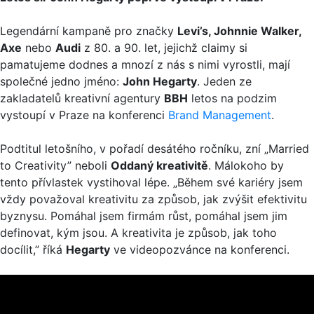
Legendární kampaně pro značky
Levi’s, Johnnie Walker,
Axe
nebo
Audi
z 80. a 90. let, jejichž claimy si
pamatujeme dodnes a mnozí z nás s nimi vyrostli, mají
společné jedno jméno:
John Hegarty
. Jeden ze
zakladatelů kreativní agentury
BBH
letos na podzim
vystoupí v Praze na konferenci
Brand Management
.
Podtitul letošního, v pořadí desátého ročníku, zní „Married
to Creativity” neboli
Oddaný kreativitě
. Málokoho by
tento přívlastek vystihoval lépe. „Během své kariéry jsem
vždy považoval kreativitu za způsob, jak zvýšit efektivitu
byznysu. Pomáhal jsem firmám růst, pomáhal jsem jim
definovat, kým jsou. A kreativita je způsob, jak toho
docílit,” říká
Hegarty
ve videopozvánce na konferenci.