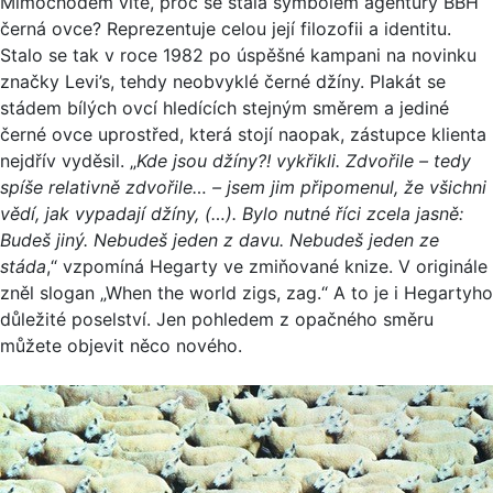
Mimochodem víte, proč se stala symbolem agentury BBH
černá ovce? Reprezentuje celou její filozofii a identitu.
Stalo se tak v roce 1982 po úspěšné kampani na novinku
značky Levi’s, tehdy neobvyklé černé džíny. Plakát se
stádem bílých ovcí hledících stejným směrem a jediné
černé ovce uprostřed, která stojí naopak, zástupce klienta
nejdřív vyděsil. „
Kde jsou džíny?! vykřikli. Zdvořile – tedy
spíše relativně zdvořile… – jsem jim připomenul, že všichni
vědí, jak vypadají džíny, (…). Bylo nutné říci zcela jasně:
Budeš jiný. Nebudeš jeden z davu. Nebudeš jeden ze
stáda
,“ vzpomíná Hegarty ve zmiňované knize. V originále
zněl slogan „When the world zigs, zag.“ A to je i Hegartyho
důležité poselství. Jen pohledem z opačného směru
můžete objevit něco nového.