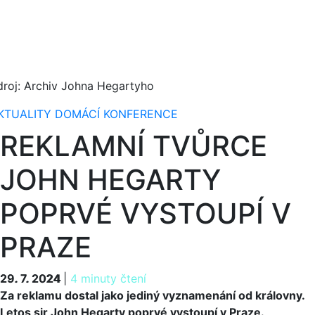
droj: Archiv Johna Hegartyho
KTUALITY
DOMÁCÍ
KONFERENCE
REKLAMNÍ TVŮRCE
JOHN HEGARTY
POPRVÉ VYSTOUPÍ V
PRAZE
29. 7. 2024
29. 7. 2024
|
4 minuty čtení
Za reklamu dostal jako jediný vyznamenání od královny.
Letos sir John Hegarty poprvé vystoupí v Praze.