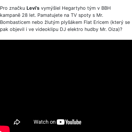
Pro značku
Levi’s
vymýšlel Hegartyho tým v BBH
kampaně 28 let. Pamatujete na TV spoty s Mr.
Bombasticem nebo žlutým plyšákem Flat Ericem (který se
pak objevil i ve videoklipu DJ elektro hudby Mr. Oiza)?