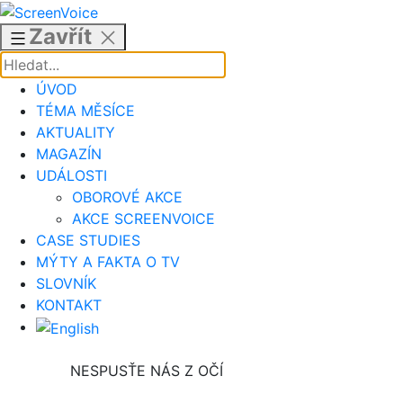
Přejít
k
Zavřít
obsahu
ÚVOD
TÉMA MĚSÍCE
AKTUALITY
MAGAZÍN
UDÁLOSTI
OBOROVÉ AKCE
AKCE SCREENVOICE
CASE STUDIES
MÝTY A FAKTA O TV
SLOVNÍK
KONTAKT
NESPUSŤE NÁS Z OČÍ