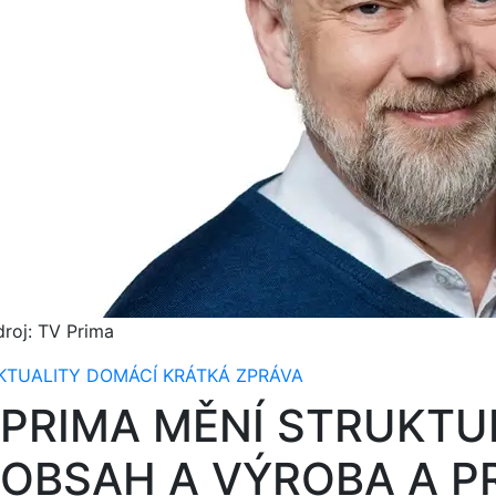
droj: TV Prima
KTUALITY
DOMÁCÍ
KRÁTKÁ ZPRÁVA
PRIMA MĚNÍ STRUKTUR
OBSAH A VÝROBA A 