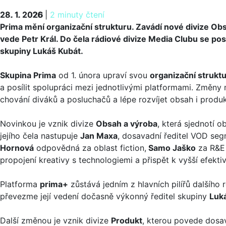
28. 1. 2026
28. 1. 2026
|
2 minuty čtení
Prima mění organizační strukturu. Zavádí nové divize Ob
vede Petr Král. Do čela rádiové divize Media Clubu se 
skupiny Lukáš Kubát.
Skupina Prima
od 1. února upraví svou
organizační strukt
a posílit spolupráci mezi jednotlivými platformami. Změny 
chování diváků a posluchačů a lépe rozvíjet obsah i prod
Novinkou je vznik divize
Obsah a výroba
, která sjednotí 
jejího čela nastupuje
Jan Maxa
, dosavadní ředitel VOD seg
Hornová
odpovědná za oblast fiction,
Samo Jaško
za R&E
propojení kreativy s technologiemi a přispět k vyšší efektiv
Platforma
prima+
zůstává jedním z hlavních pilířů dalšího
převezme její vedení dočasně výkonný ředitel skupiny
Luk
Další změnou je vznik divize
Produkt
, kterou povede dosa