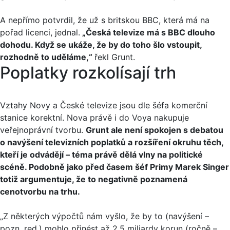
A nepřímo potvrdil, že už s britskou BBC, která má na
pořad licenci, jednal.
„Česká televize má s BBC dlouho
dohodu. Když se ukáže, že by do toho šlo vstoupit,
rozhodně to uděláme,“
řekl Grunt.
Poplatky rozkolísají trh
Vztahy Novy a České televize jsou dle šéfa komerční
stanice korektní. Nova právě i do Voya nakupuje
veřejnoprávní tvorbu.
Grunt ale není spokojen s debatou
o navýšení televizních poplatků a rozšíření okruhu těch,
kteří je odvádějí – téma právě dělá vlny na politické
scéně. Podobně jako před časem šéf Primy Marek Singer
totiž argumentuje, že to negativně poznamená
cenotvorbu na trhu.
„Z některých výpočtů nám vyšlo, že by to (navýšení –
pozn. red.) mohlo přinést až 2,5 miliardy korun (ročně –