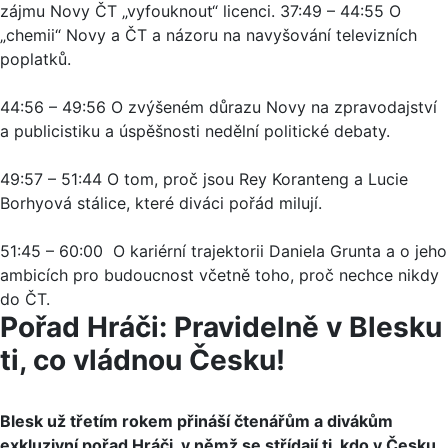
zájmu Novy ČT „vyfouknout“ licenci. 37:49 – 44:55 O
„chemii“ Novy a ČT a názoru na navyšování televizních
poplatků.
44:56 – 49:56 O zvýšeném důrazu Novy na zpravodajství
a publicistiku a úspěšnosti nedělní politické debaty.
49:57 – 51:44 O tom, proč jsou Rey Koranteng a Lucie
Borhyová stálice, které diváci pořád milují.
51:45 – 60:00 O kariérní trajektorii Daniela Grunta a o jeho
ambicích pro budoucnost včetně toho, proč nechce nikdy
do ČT.
Pořad Hráči: Pravidelně v Blesku
ti, co vládnou Česku!
Blesk už třetím rokem přináší čtenářům a divákům
exkluzivní pořad Hráči, v němž se střídají ti, kdo v Česku