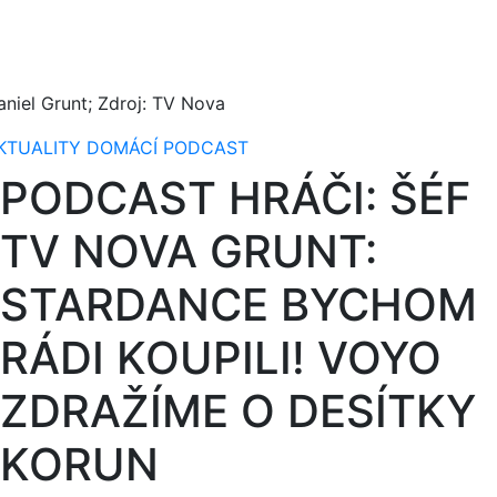
aniel Grunt; Zdroj: TV Nova
KTUALITY
DOMÁCÍ
PODCAST
PODCAST HRÁČI: ŠÉF
TV NOVA GRUNT:
STARDANCE BYCHOM
RÁDI KOUPILI! VOYO
ZDRAŽÍME O DESÍTKY
KORUN