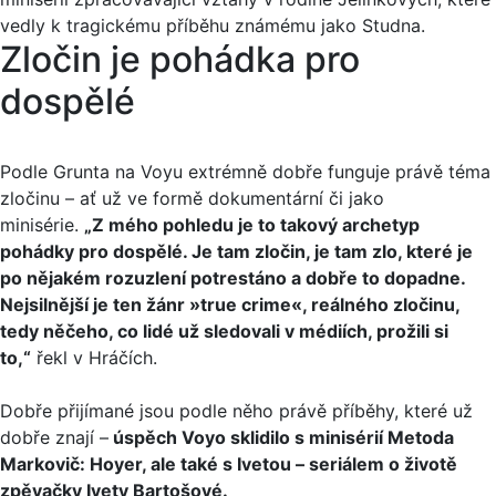
vedly k tragickému příběhu známému jako Studna.
Zločin je pohádka pro
dospělé
Podle Grunta na Voyu extrémně dobře funguje právě téma
zločinu – ať už ve formě dokumentární či jako
minisérie.
„Z mého pohledu je to takový archetyp
pohádky pro dospělé. Je tam zločin, je tam zlo, které je
po nějakém rozuzlení potrestáno a dobře to dopadne.
Nejsilnější je ten žánr »true crime«, reálného zločinu,
tedy něčeho, co lidé už sledovali v médiích, prožili si
to,“
řekl v Hráčích.
Dobře přijímané jsou podle něho právě příběhy, které už
dobře znají –
úspěch Voyo sklidilo s minisérií Metoda
Markovič: Hoyer, ale také s Ivetou – seriálem o životě
zpěvačky Ivety Bartošové.