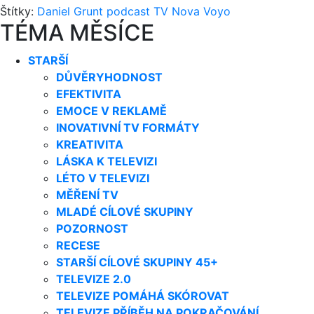
Štítky:
Daniel Grunt
podcast
TV Nova
Voyo
TÉMA MĚSÍCE
STARŠÍ
DŮVĚRYHODNOST
EFEKTIVITA
EMOCE V REKLAMĚ
INOVATIVNÍ TV FORMÁTY
KREATIVITA
LÁSKA K TELEVIZI
LÉTO V TELEVIZI
MĚŘENÍ TV
MLADÉ CÍLOVÉ SKUPINY
POZORNOST
RECESE
STARŠÍ CÍLOVÉ SKUPINY 45+
TELEVIZE 2.0
TELEVIZE POMÁHÁ SKÓROVAT
TELEVIZE PŘÍBĚH NA POKRAČOVÁNÍ