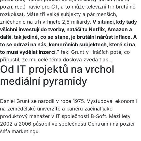
pozn. red.) navíc pro ČT, a to může televizní trh brutálně
rozkolísat. Máte tři velké subjekty a pár menších,
zničehonic na trh vrhnete 2,5 miliardy.
V situaci, kdy tady
všichni investují do tvorby, natáčí tu Netflix, Amazon a
další, tak jediné, co se stane, je brutální nárůst inflace. A
to se odrazí na nás, komerčních subjektech, které si na
to musí vydělat inzercí,“
řekl Grunt v Hráčích poté, co
připustil, že mu celé téma doslova zvedá tlak…
Od IT projektů na vrchol
mediální pyramidy
Daniel Grunt se narodil v roce 1975. Vystudoval ekonomii
na zemědělské univerzitě a kariéru začínal jako
produktový manažer v IT společnosti B-Soft. Mezi lety
2002 a 2006 působil ve společnosti Centrum i na pozici
šéfa marketingu.