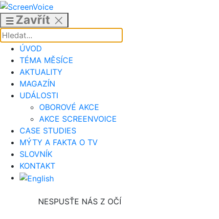
Přejít
k
Zavřít
obsahu
ÚVOD
TÉMA MĚSÍCE
AKTUALITY
MAGAZÍN
UDÁLOSTI
OBOROVÉ AKCE
AKCE SCREENVOICE
CASE STUDIES
MÝTY A FAKTA O TV
SLOVNÍK
KONTAKT
NESPUSŤE NÁS Z OČÍ