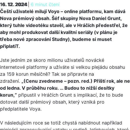
16. 12. 2024
16. 12. 2024
|
6 minut čtení
Čeští uživatelé milují Voyo – online platformu, kam dává
Nova prémiový obsah. Šéf skupiny Nova Daniel Grunt,
který tuhle videotéku stavěl, ale v Hráčích předestřel, že
aby mohl produkovat další kvalitní seriály (v plánu je
třeba nové zpracování Studny), budeme si muset
připlatiT.
Jste jedním ze skoro milionu uživatelů novácké
internetové platformy a užíváte si velkou plejádu obsahu
za 159 korun měsíčně? Tak se připravte na
zdražení.
„(Cenu zvedneme – pozn. red.) Příští rok, ale ne
od ledna. V průběhu roku. … Budou to nižší desítky
korun,“
připustil v Hráčích Grunt s implikací, že to bude
dotovat další prémiový obsah, který vzniká pro
předplatitele Voya.
V následujícím roce se totiž chystá nabídnout například
minisérii zpracovávající vztahy v rodině Jelínkových, které