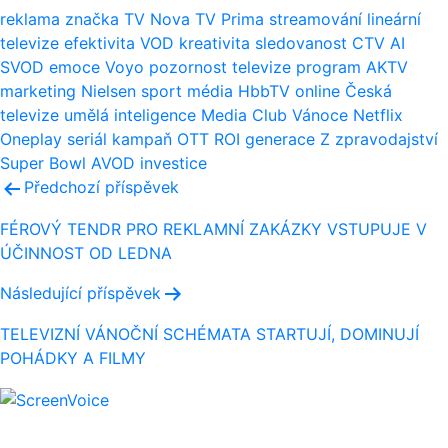
reklama
značka
TV Nova
TV Prima
streamování
lineární
televize
efektivita
VOD
kreativita
sledovanost
CTV
AI
SVOD
emoce
Voyo
pozornost
televize
program
AKTV
marketing
Nielsen
sport
média
HbbTV
online
Česká
televize
umělá inteligence
Media Club
Vánoce
Netflix
Oneplay
seriál
kampaň
OTT
ROI
generace Z
zpravodajství
Super Bowl
AVOD
investice
Navigace
Předchozí příspěvek
pro
FÉROVÝ TENDR PRO REKLAMNÍ ZAKÁZKY VSTUPUJE V
ÚČINNOST OD LEDNA
příspěvek
Následující příspěvek
TELEVIZNÍ VÁNOČNÍ SCHÉMATA STARTUJÍ, DOMINUJÍ
POHÁDKY A FILMY