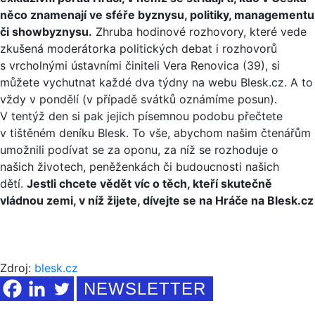
něco znamenají ve sféře byznysu, politiky, managementu
či showbyznysu.
Zhruba hodinové rozhovory, které vede
zkušená moderátorka politických debat i rozhovorů
s vrcholnými ústavními činiteli Vera Renovica (39), si
můžete vychutnat každé dva týdny na webu Blesk.cz. A to
vždy v pondělí (v případě svátků oznámíme posun).
V tentýž den si pak jejich písemnou podobu přečtete
v tištěném deníku Blesk. To vše, abychom našim čtenářům
umožnili podívat se za oponu, za níž se rozhoduje o
našich životech, peněženkách či budoucnosti našich
dětí.
Jestli chcete vědět víc o těch, kteří skutečně
vládnou zemi, v níž žijete, dívejte se na Hráče na Blesk.cz
Zdroj:
blesk.cz
NEWSLETTER