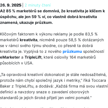
26. 9. 2025
26. 9. 2025
|
2 minuty čtení
Až 85 % marketérů se domnívá, že kreativita je klíčem k
úspěchu, ale jen 59 % ví, co vlastně dobrá kreativita
znamená, ukazuje průzkum.
Klíčovým faktorem k výkonu reklamy je podle 83,5 %
marketérů
kreativita
, nicméně pouze 58,5 % dotázaných
se v rámci svého týmu shodne, co přesně ta dobrá
kreativita je. Vyplývá to z nového
průzkumu
společností
eMarketer
a
TripleLift
, které oslovily 164 marketérů
působících v USA.
„Ta opravdová kreativní dokonalost je stále nedosažitelná,
protože nám chybí společný jazyk i metriky,“ říká Toccara
Baker z TripleLiftu, a dodává: „Každá firma má svou vlastní
definici a navzdory snaze o zavedení oborových
standardů je jejich široké přijetí jen velmi pomalé.“