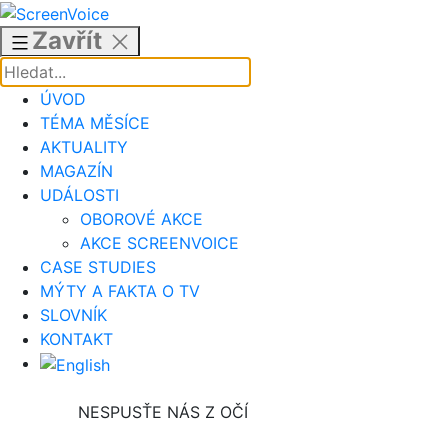
Přejít
k
Zavřít
obsahu
ÚVOD
TÉMA MĚSÍCE
AKTUALITY
MAGAZÍN
UDÁLOSTI
OBOROVÉ AKCE
AKCE SCREENVOICE
CASE STUDIES
MÝTY A FAKTA O TV
SLOVNÍK
KONTAKT
NESPUSŤE NÁS Z OČÍ