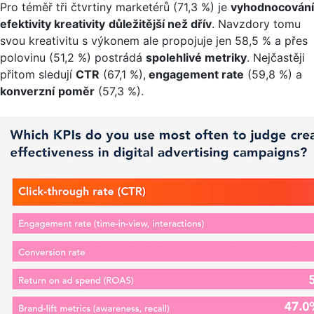
Pro téměř tři čtvrtiny marketérů (71,3 %) je
vyhodnocování
efektivity kreativity
důležitější než dřív
. Navzdory tomu
svou kreativitu s výkonem ale propojuje jen 58,5 % a přes
polovinu (51,2 %) postrádá
spolehlivé metriky
. Nejčastěji
přitom sledují
CTR
(67,1 %),
engagement rate
(59,8 %) a
konverzní
poměr
(57,3 %).