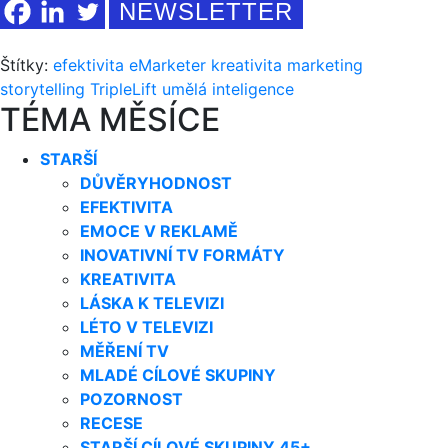
NEWSLETTER
Štítky:
efektivita
eMarketer
kreativita
marketing
storytelling
TripleLift
umělá inteligence
TÉMA MĚSÍCE
STARŠÍ
DŮVĚRYHODNOST
EFEKTIVITA
EMOCE V REKLAMĚ
INOVATIVNÍ TV FORMÁTY
KREATIVITA
LÁSKA K TELEVIZI
LÉTO V TELEVIZI
MĚŘENÍ TV
MLADÉ CÍLOVÉ SKUPINY
POZORNOST
RECESE
STARŠÍ CÍLOVÉ SKUPINY 45+