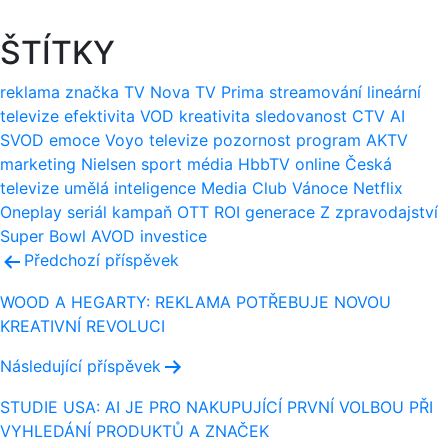
ŠTÍTKY
reklama
značka
TV Nova
TV Prima
streamování
lineární
televize
efektivita
VOD
kreativita
sledovanost
CTV
AI
SVOD
emoce
Voyo
televize
pozornost
program
AKTV
marketing
Nielsen
sport
média
HbbTV
online
Česká
televize
umělá inteligence
Media Club
Vánoce
Netflix
Oneplay
seriál
kampaň
OTT
ROI
generace Z
zpravodajství
Super Bowl
AVOD
investice
Navigace
Předchozí příspěvek
pro
WOOD A HEGARTY: REKLAMA POTŘEBUJE NOVOU
KREATIVNÍ REVOLUCI
příspěvek
Následující příspěvek
STUDIE USA: AI JE PRO NAKUPUJÍCÍ PRVNÍ VOLBOU PŘI
VYHLEDÁNÍ PRODUKTŮ A ZNAČEK