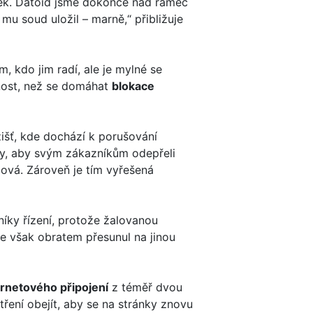
tek. Datoid jsme dokonce nad rámec
mu soud uložil – marně,“ přibližuje
 kdo jim radí, ale je mylné se
žnost, než se domáhat
blokace
išť, kde dochází k porušování
ory, aby svým zákazníkům odepřeli
lová. Zároveň je tím vyřešená
níky řízení, protože žalovanou
e však obratem přesunul na jinou
ernetového připojení
z téměř dvou
tření obejít, aby se na stránky znovu