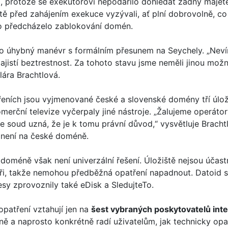
á, protože se exekutorovi nepodařilo dohledat žádný maje
tě před zahájením exekuce vyzývali, ať plní dobrovolně, co 
o předcházelo zablokování domén.
lo úhybný manévr s formálním přesunem na Seychely. „Nevím,
zajistí beztrestnost. Za tohoto stavu jsme neměli jinou mo
Klára Brachtlová.
eních jsou vyjmenované české a slovenské domény tří úlož
merční televize vyčerpaly jiné nástroje. „Žalujeme operát
de soud uzná, že je k tomu právní důvod,“ vysvětluje Bracht
ě není na české doméně.
 doméně však není univerzální řešení. Úložiště nejsou účast
ři, takže nemohou předběžná opatření napadnout. Datoid s
esy zprovoznily také eDisk a SledujteTo.
patření vztahují jen na
šest vybraných poskytovatelů int
ivně a naprosto konkrétně radí uživatelům, jak technicky opa