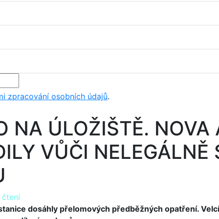
i zpracování osobních údajů
.
O NA ÚLOŽIŠTĚ. NOVA 
DILY VŮČI NELEGÁLNĚ
U
 čtení
stanice dosáhly přelomových předběžných opatření. Velcí 