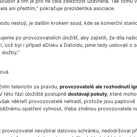
soubor a tím je pro ně celá záležitost uzavřena. Tak tomu 
ela ani předtím,“ pokračuje prezidentka asociace.
odu nestojí, je dalším krokem soud, kde se komerční stan
jeme po provozovatelích úložišť, aby zajistili, že díla naš
i, což byl i případ eDisku a Datoidu, jsme tedy usilovali o 
 služby,“
ová.
čním televizím za pravdu,
provozovatelé ale rozhodnutí ig
 této fázi úložiště postupně
dostávají pokuty
, které moho
však někteří provozovatelé nehradí, protože jsou papírově 
dběžnému opatření vyhnout, třeba změnou provozovatele na
si provozovatel nevybíral datovou schránku, nedodržoval 