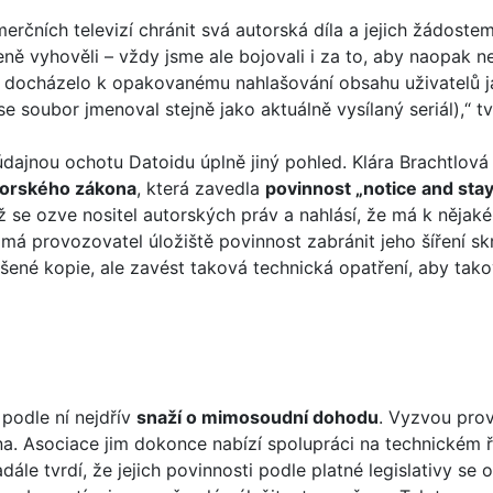
čních televizí chránit svá autorská díla a jejich žádost
ně vyhověli – vždy jsme ale bojovali i za to, aby naopak 
yž docházelo k opakovanému nahlašování obsahu uživatelů j
se soubor jmenoval stejně jako aktuálně vysílaný seriál),“ tv
ajnou ochotu Datoidu úplně jiný pohled. Klára Brachtlová
torského zákona
, která zavedla
povinnost „notice and sta
 se ozve nositel autorských práv a nahlásí, že má k nějak
 má provozovatel úložiště povinnost zabránit jeho šíření 
ené kopie, ale zavést taková technická opatření, aby takové
 podle ní nejdřív
snaží o mimosoudní dohodu
. Vyzvou provo
a. Asociace jim dokonce nabízí spolupráci na technickém ře
dále tvrdí, že jejich povinnosti podle platné legislativy se