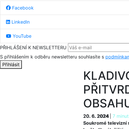
Facebook
LinkedIn
YouTube
PŘIHLÁŠENÍ K NEWSLETTERU
S přihlášením k odběru newsletteru souhlasíte s
podmínkam
Přihlásit
KLADIV
PŘITVR
OBSAH
20. 6. 2024
20. 6. 2024
|
7 minut
Soukromé televizní 