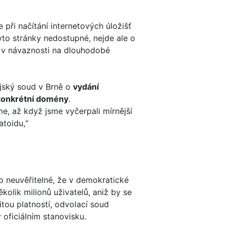
 při načítání internetových úložišť
yto stránky nedostupné, nejde ale o
 v návaznosti na dlouhodobé
jský soud v Brně o
vydání
 konkrétní domény
.
e, až když jsme vyčerpali mírnější
atoidu,“
o neuvěřitelné, že v demokratické
kolik milionů uživatelů, aniž by se
itou platností, odvolací soud
oficiálním stanovisku.