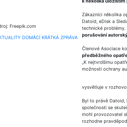
k několika úložištím
Zákazníci několika o
Datoid, eDisk a Sled
droj: Freepik.com
technické problémy.
porušování autorsk
KTUALITY
DOMÁCÍ
KRÁTKÁ ZPRÁVA
Členové Asociace ko
předběžného opatře
„K nejtvrdšímu opatř
možnosti ochrany aut
vysvětluje v rozhov
Byl to právě Datoid,
společnosti se skute
mohl provozovatel sl
rozhodne pravděpodob