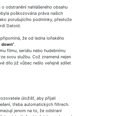
em o odstranění nahlášeného obsahu
nebyla poškozována práva našich
ako porušujícího podmínky, přestože
rdí Datoid.
 připomíná, že od ledna loňského
y down“
.
ému filmu, seriálu nebo hudebnímu
skrze svou službu. Což znamená nejen
 dílo již vůbec nešlo veřejně sdílet
zovatele úložišť, aby přijali
šení, třeba automatických filtrech.
 omezují jenom na to, že odstraní