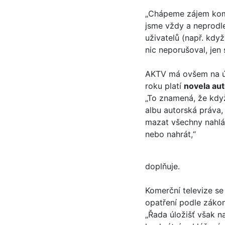
„Chápeme zájem komer
jsme vždy a neprodle
uživatelů (např. kd
nic neporušoval, jen 
AKTV má ovšem na úd
roku platí
novela au
„To znamená, že když
albu autorská práva,
mazat všechny nahláš
nebo nahrát,“
doplňuje.
Komerční televize se
opatření podle zákon
„Řada úložišť však na