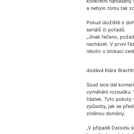
konkrétní nahlášený 
a nebylo tomu tak zc
Pokud úložiště o doh
seriálů či pořadů.
„Jinak řečeno, požadu
nacházet. V první fáz
nikoliv o blokaci celé
dodává Klára Brachtl
Soud sice dal komer
vymáhání rozsudku. V
částek. Tyto pokuty 
způsoby, jak se pře
změnou domény.
„V případě Datoidu 