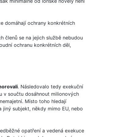
však minimálně od loňské novely není
ice domáhají ochrany konkrétních
ich členů se na jejich službě nebudou
soudní ochranu konkrétních děl,
norovali
. Následovalo tedy exekuční
u v součtu dosáhnout milionových
nemajetní. Místo toho hledají
 jiný subjekt, někdy mimo EU, nebo
předběžné opatření a vedená exekuce