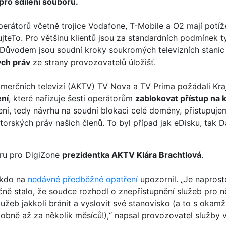
 pro sdílení souborů.
perátorů včetně trojice Vodafone, T-Mobile a O2 mají potíže
ujteTo. Pro většinu klientů jsou za standardních podmínek t
 Důvodem jsou soudní kroky soukromých televizních stanic
ých práv
ze strany provozovatelů úložišť.
merčních televizí (AKTV) TV Nova a TV Prima požádali Kra
ní
, které nařizuje šesti operátorům
zablokovat přístup na
ení, tedy návrhu na soudní blokaci celé domény, přistupujem
orských práv našich členů. To byl případ jak eDisku, tak D
oru pro DigiZone
prezidentka AKTV Klára Brachtlová
.
 kdo na
nedávné předběžné opatření
upozornil. „Je naprost
čně stalo, že soudce rozhodl o znepřístupnění služeb pro ně
užeb jakkoli bránit a vyslovit své stanovisko (a to s okamž
ně až za několik měsíců!),“ napsal provozovatel služby v 