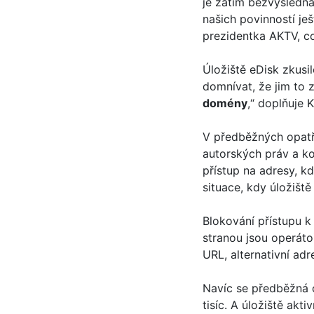
je zatím bezvýsledn
našich povinností ješ
prezidentka AKTV, c
Úložiště eDisk zkusi
domnívat, že jim to 
domény
,“ doplňuje 
V předběžných opatř
autorských práv a ko
přístup na adresy, k
situace, kdy úložišt
Blokování přístupu k
stranou jsou operáto
URL, alternativní adr
Navíc se předběžná o
tisíc. A úložiště akt