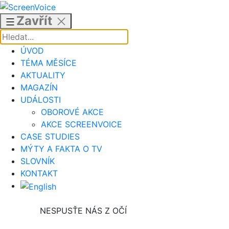
Přejít
k
Zavřít
obsahu
ÚVOD
TÉMA MĚSÍCE
AKTUALITY
MAGAZÍN
UDÁLOSTI
OBOROVÉ AKCE
AKCE SCREENVOICE
CASE STUDIES
MÝTY A FAKTA O TV
SLOVNÍK
KONTAKT
NESPUSŤE NÁS Z OČÍ