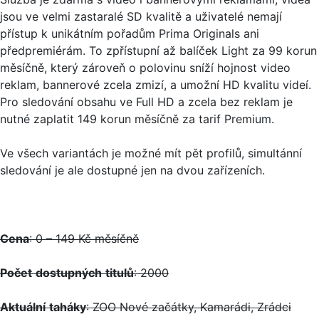
jsou ve velmi zastaralé SD kvalitě a uživatelé nemají
přístup k unikátním pořadům Prima Originals ani
předpremiérám. To zpřístupní až balíček Light za 99 korun
měsíčně, který zároveň o polovinu sníží hojnost video
reklam, bannerové zcela zmizí, a umožní HD kvalitu videí.
Pro sledování obsahu ve Full HD a zcela bez reklam je
nutné zaplatit 149 korun měsíčně za tarif Premium.
Ve všech variantách je možné mít pět profilů, simultánní
sledování je ale dostupné jen na dvou zařízeních.
Cena
: 0 – 149 Kč měsíčně
Počet
dostupných
titulů
: 2000
Aktuální
taháky
: ZOO Nové začátky, Kamarádi, Zrádci