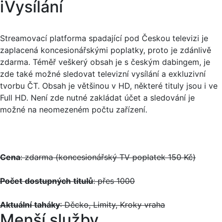
iVysílání
Streamovací platforma spadající pod Českou televizi je
zaplacená koncesionářskými poplatky, proto je zdánlivě
zdarma. Téměř veškerý obsah je s českým dabingem, je
zde také možné sledovat televizní vysílání a exkluzivní
tvorbu ČT. Obsah je většinou v HD, některé tituly jsou i ve
Full HD. Není zde nutné zakládat účet a sledování je
možné na neomezeném počtu zařízení.
Cena
: zdarma (koncesionářský TV poplatek 150 Kč)
Počet
dostupných
titulů
: přes 1000
Aktuální
taháky
: Děcko, Limity, Kroky vraha
Menší služby