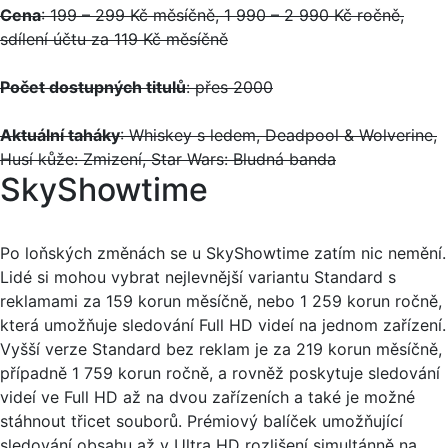
Cena
: 199 – 299 Kč měsíčně, 1 990 – 2 990 Kč ročně,
sdílení účtu za 119 Kč měsíčně
Počet dostupných titulů
: přes 2000
Aktuální taháky
: Whiskey s ledem, Deadpool & Wolverine,
Husí kůže: Zmizení, Star Wars: Bludná banda
SkyShowtime
Po loňských změnách se u SkyShowtime zatím nic nemění.
Lidé si mohou vybrat nejlevnější variantu Standard s
reklamami za 159 korun měsíčně, nebo 1 259 korun ročně,
která umožňuje sledování Full HD videí na jednom zařízení.
Vyšší verze Standard bez reklam je za 219 korun měsíčně,
případně 1 759 korun ročně, a rovněž poskytuje sledování
videí ve Full HD až na dvou zařízeních a také je možné
stáhnout třicet souborů. Prémiový balíček umožňující
sledování obsahu až v Ultra HD rozlišení simultánně na