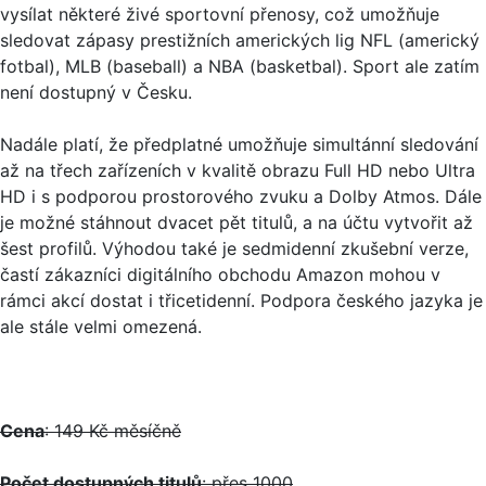
vysílat některé živé sportovní přenosy, což umožňuje
sledovat zápasy prestižních amerických lig NFL (americký
fotbal), MLB (baseball) a NBA (basketbal). Sport ale zatím
není dostupný v Česku.
Nadále platí, že předplatné umožňuje simultánní sledování
až na třech zařízeních v kvalitě obrazu Full HD nebo Ultra
HD i s podporou prostorového zvuku a Dolby Atmos. Dále
je možné stáhnout dvacet pět titulů, a na účtu vytvořit až
šest profilů. Výhodou také je sedmidenní zkušební verze,
častí zákazníci digitálního obchodu Amazon mohou v
rámci akcí dostat i třicetidenní. Podpora českého jazyka je
ale stále velmi omezená.
Cena
: 149 Kč měsíčně
Počet dostupných titulů
: přes 1000