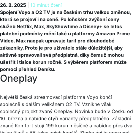
26. 2. 2025
26. 2. 2025
|
10 minut čtení
Spojení Voyo a O2 TV je na českém trhu velkou změnou,
která se projeví i na ceně. Po loňském zvýšení ceny
služeb Netflix, Max, SkyShowtime a Disney+ se letos
platební podmínky mění také u platformy Amazon Prime
Video. Max naopak upravuje tarif pro dlouhodobé
zákazníky. Proto je pro uživatele stále důležitější, aby
aktivně spravovali svá předplatná, díky čemuž mohou
ušetřit i tisíce korun ročně. S výběrem platforem může
pomoci přehled Deníku.
Oneplay
Největší česká streamovací platforma Voyo končí
společně s dalším velikánem O2 TV. Vznikne však
společný projekt zvaný Oneplay. Novinka bude v Česku od
10. března a nabídne čtyři varianty předplatného. Základní
zvané Komfort stojí 199 korun měsíčně a nabídne přes dva
tisíce filmů a 55 televizních kanálů. Sledování je omezené