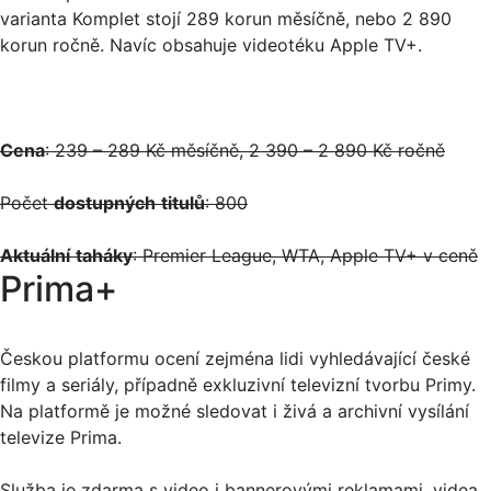
varianta Komplet stojí 289 korun měsíčně, nebo 2 890
korun ročně. Navíc obsahuje videotéku Apple TV+.
Cena
: 239 – 289 Kč měsíčně, 2 390 – 2 890 Kč ročně
Počet
dostupných
titulů
: 800
Aktuální
taháky
: Premier League, WTA, Apple TV+ v ceně
Prima+
Českou platformu ocení zejména lidi vyhledávající české
filmy a seriály, případně exkluzivní televizní tvorbu Primy.
Na platformě je možné sledovat i živá a archivní vysílání
televize Prima.
Služba je zdarma s video i bannerovými reklamami, videa