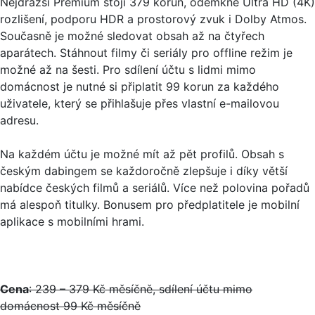
Nejdražší Premium stojí 379 korun, odemkne Ultra HD (4K)
rozlišení, podporu HDR a prostorový zvuk i Dolby Atmos.
Současně je možné sledovat obsah až na čtyřech
aparátech. Stáhnout filmy či seriály pro offline režim je
možné až na šesti. Pro sdílení účtu s lidmi mimo
domácnost je nutné si připlatit 99 korun za každého
uživatele, který se přihlašuje přes vlastní e-mailovou
adresu.
Na každém účtu je možné mít až pět profilů. Obsah s
českým dabingem se každoročně zlepšuje i díky větší
nabídce českých filmů a seriálů. Více než polovina pořadů
má alespoň titulky. Bonusem pro předplatitele je mobilní
aplikace s mobilními hrami.
Cena
: 239 – 379 Kč měsíčně, sdílení účtu mimo
domácnost 99 Kč měsíčně