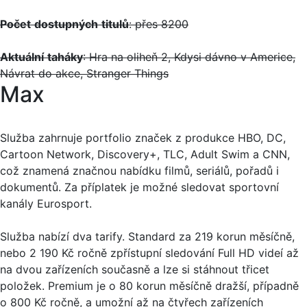
Počet
dostupných
titulů
: přes 8200
Aktuální
taháky
: Hra na oliheň 2, Kdysi dávno v Americe,
Návrat do akce, Stranger Things
Max
Služba zahrnuje portfolio značek z produkce HBO, DC,
Cartoon Network, Discovery+, TLC, Adult Swim a CNN,
což znamená značnou nabídku filmů, seriálů, pořadů i
dokumentů. Za příplatek je možné sledovat sportovní
kanály Eurosport.
Služba nabízí dva tarify. Standard za 219 korun měsíčně,
nebo 2 190 Kč ročně zpřístupní sledování Full HD videí až
na dvou zařízeních současně a lze si stáhnout třicet
položek. Premium je o 80 korun měsíčně dražší, případně
o 800 Kč ročně, a umožní až na čtyřech zařízeních