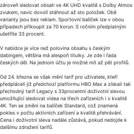
zároveň sledovat obsah ve 4K UHD kvalitě s Dolby Atmos
zvukem, navíc dovolí stáhnout až sto položek. Obě
varianty jsou bez reklam. Sportovní balíček lze v obou
případech přikoupit za 70 korun. S ročním předplatným
ušetříte 33 procent.
V nabídce je více než polovina obsahu s českým
dabingem, většina má alespoň titulky. Je zde i řada
českých děl. Na jednom účtu je možné mít až pět profilů.
Od 24. března se však mění tarif pro uživatele, kteří
předpláceli již předchozí platformu HBO Max a získali tak
přechodný tarif Legacy s 33procentní doživotní slevou
umožňující sledovat videa na třech zařízeních i v kvalitě
4K. Ten se změní na balíček Standard, což znamená
pokles v počtu aktivních zařízení a kvalitě přehrávání.
Cena i doživotní sleva nadále zůstává, pokud nedojde k
dalšímu zdražení tarifů.