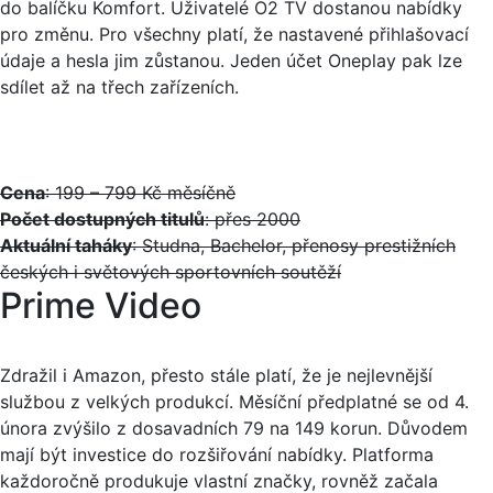
do balíčku Komfort. Uživatelé O2 TV dostanou nabídky
pro změnu. Pro všechny platí, že nastavené přihlašovací
údaje a hesla jim zůstanou. Jeden účet Oneplay pak lze
sdílet až na třech zařízeních.
Cena
: 199 – 799 Kč měsíčně
Počet dostupných titulů
: přes 2000
Aktuální taháky
: Studna, Bachelor, přenosy prestižních
českých i světových sportovních soutěží
Prime Video
Zdražil i Amazon, přesto stále platí, že je nejlevnější
službou z velkých produkcí. Měsíční předplatné se od 4.
února zvýšilo z dosavadních 79 na 149 korun. Důvodem
mají být investice do rozšiřování nabídky. Platforma
každoročně produkuje vlastní značky, rovněž začala