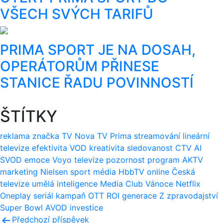
VŠECH SVÝCH TARIFŮ
PRIMA SPORT JE NA DOSAH,
OPERÁTORŮM PŘINESE
STANICE ŘADU POVINNOSTÍ
ŠTÍTKY
reklama
značka
TV Nova
TV Prima
streamování
lineární
televize
efektivita
VOD
kreativita
sledovanost
CTV
AI
SVOD
emoce
Voyo
televize
pozornost
program
AKTV
marketing
Nielsen
sport
média
HbbTV
online
Česká
televize
umělá inteligence
Media Club
Vánoce
Netflix
Oneplay
seriál
kampaň
OTT
ROI
generace Z
zpravodajství
Super Bowl
AVOD
investice
Navigace
Předchozí příspěvek