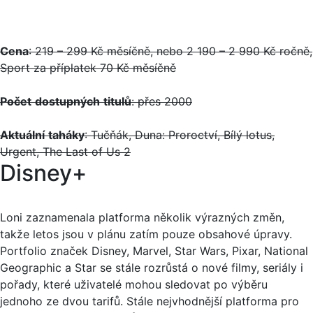
Cena
: 219 – 299 Kč měsíčně, nebo 2 190 – 2 990 Kč ročně,
Sport za příplatek 70 Kč měsíčně
Počet
dostupných
titulů
: přes 2000
Aktuální
taháky
: Tučňák, Duna: Proroctví, Bílý lotus,
Urgent, The Last of Us 2
Disney+
Loni zaznamenala platforma několik výrazných změn,
takže letos jsou v plánu zatím pouze obsahové úpravy.
Portfolio značek Disney, Marvel, Star Wars, Pixar, National
Geographic a Star se stále rozrůstá o nové filmy, seriály i
pořady, které uživatelé mohou sledovat po výběru
jednoho ze dvou tarifů. Stále nejvhodnější platforma pro