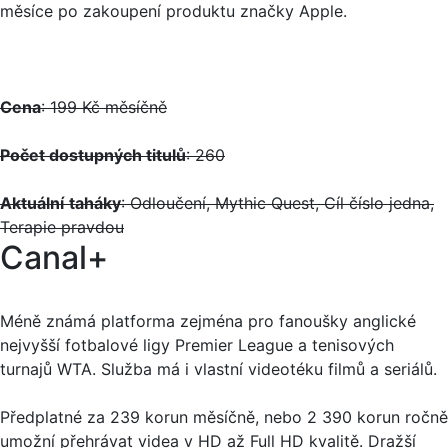
měsíce po zakoupení produktu značky Apple.
Cena
: 199 Kč měsíčně
Počet dostupných titulů
: 260
Aktuální
taháky
: Odloučení, Mythic Quest, Cíl číslo jedna,
Terapie pravdou
Canal+
Méně známá platforma zejména pro fanoušky anglické
nejvyšší fotbalové ligy Premier League a tenisových
turnajů WTA. Služba má i vlastní videotéku filmů a seriálů.
Předplatné za 239 korun měsíčně, nebo 2 390 korun ročně
umožní přehrávat videa v HD až Full HD kvalitě. Dražší