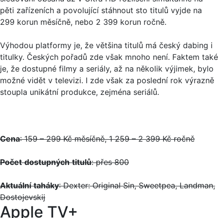
pěti zařízeních a povolující stáhnout sto titulů vyjde na
299 korun měsíčně, nebo 2 399 korun ročně.
Výhodou platformy je, že většina titulů má český dabing i
titulky. Českých pořadů zde však mnoho není. Faktem také
je, že dostupné filmy a seriály, až na několik výjimek, bylo
možné vidět v televizi. I zde však za poslední rok výrazně
stoupla unikátní produkce, zejména seriálů.
Cena
: 159 – 299 Kč měsíčně, 1 259 – 2 399 Kč ročně
Počet
dostupných
titulů
: přes 800
Aktuální
taháky
: Dexter: Original Sin, Sweetpea, Landman,
Dostojevskij
Apple TV+