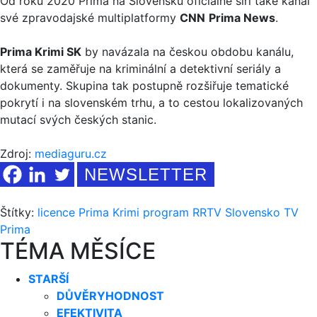
Od roku 2020 Prima na Slovensku oficiálně šíří také kanál
své zpravodajské multiplatformy
CNN
Prima News
.
Prima Krimi SK
by navázala na českou obdobu kanálu,
která se zaměřuje na kriminální a detektivní seriály a
dokumenty. Skupina tak postupně rozšiřuje tematické
pokrytí i na slovenském trhu, a to cestou lokalizovaných
mutací svých českých stanic.
Zdroj:
mediaguru.cz
NEWSLETTER
Štítky:
licence
Prima Krimi
program
RRTV
Slovensko
TV
Prima
TÉMA MĚSÍCE
STARŠÍ
DŮVĚRYHODNOST
EFEKTIVITA