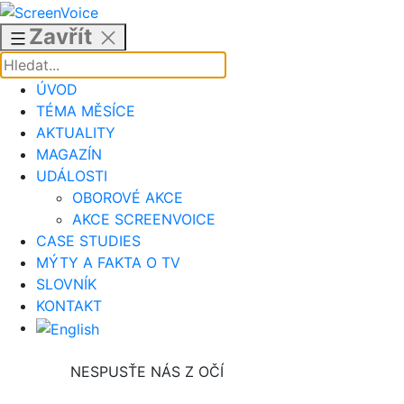
Přejít
k
Zavřít
obsahu
ÚVOD
TÉMA MĚSÍCE
AKTUALITY
MAGAZÍN
UDÁLOSTI
OBOROVÉ AKCE
AKCE SCREENVOICE
CASE STUDIES
MÝTY A FAKTA O TV
SLOVNÍK
KONTAKT
NESPUSŤE NÁS Z OČÍ