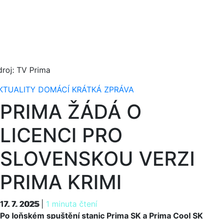
droj: TV Prima
KTUALITY
DOMÁCÍ
KRÁTKÁ ZPRÁVA
PRIMA ŽÁDÁ O
LICENCI PRO
SLOVENSKOU VERZI
PRIMA KRIMI
17. 7. 2025
17. 7. 2025
|
1 minuta čtení
Po loňském spuštění stanic Prima SK a Prima Cool SK