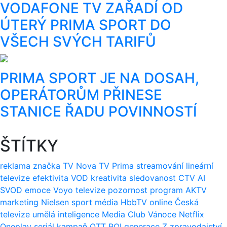
VODAFONE TV ZAŘADÍ OD
ÚTERÝ PRIMA SPORT DO
VŠECH SVÝCH TARIFŮ
PRIMA SPORT JE NA DOSAH,
OPERÁTORŮM PŘINESE
STANICE ŘADU POVINNOSTÍ
ŠTÍTKY
reklama
značka
TV Nova
TV Prima
streamování
lineární
televize
efektivita
VOD
kreativita
sledovanost
CTV
AI
SVOD
emoce
Voyo
televize
pozornost
program
AKTV
marketing
Nielsen
sport
média
HbbTV
online
Česká
televize
umělá inteligence
Media Club
Vánoce
Netflix
Oneplay
seriál
kampaň
OTT
ROI
generace Z
zpravodajství