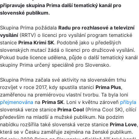
připravuje skupina Prima další tematický kanál pro
slovenské publikum.
Skupina Prima požádala
Radu pro rozhlasové a televizní
vysílání
(RRTV) o licenci pro vysílání program tematické
stanice
Prima Krimi SK
. Podobně jako u předešlých
slovenských mutací žádá o licenci pro družicové vysílání.
Pokud bude licence udělena, půjde o další tematický kanál
skupiny Prima určený speciálně pro Slovensko.
Skupina Prima začala své aktivity na slovenském trhu
rozvíjet v roce 2017, kdy spustila stanici
Prima Plus
,
zaměřenou na premiérovou vlastní tvorbu. Ta byla loni
přejmenována
na
Prima SK
. Loni v květnu zároveň
přibyla
slovenská verze stanice
Prima Cool
(Prima Cool SK), cílící
především na mladší a mužské publikum. Na podzim
nabídku rozšířila také slovenská verze stanice
Prima Love
,
která se v Česku zaměřuje zejména na ženské publikum.