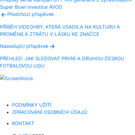
Super Bowl
investice
AVOD
Navigace
Předchozí příspěvek
pro
PŘÍBĚH VIDEOHRY, KTERÁ VSADILA NA KULTURU A
PROMĚNILA ZTRÁTU V LÁSKU KE ZNAČCE
příspěvek
Následující příspěvek
PŘEHLED: JAK SLEDOVAT PRVNÍ A DRUHOU ČESKOU
FOTBALOVOU LIGU
PODMÍNKY UŽITÍ
ZPRACOVÁNÍ OSOBNÍCH ÚDAJŮ
KONTAKT