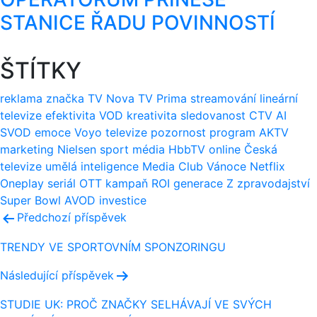
STANICE ŘADU POVINNOSTÍ
ŠTÍTKY
reklama
značka
TV Nova
TV Prima
streamování
lineární
televize
efektivita
VOD
kreativita
sledovanost
CTV
AI
SVOD
emoce
Voyo
televize
pozornost
program
AKTV
marketing
Nielsen
sport
média
HbbTV
online
Česká
televize
umělá inteligence
Media Club
Vánoce
Netflix
Oneplay
seriál
OTT
kampaň
ROI
generace Z
zpravodajství
Super Bowl
AVOD
investice
Navigace
Předchozí příspěvek
pro
TRENDY VE SPORTOVNÍM SPONZORINGU
příspěvek
Následující příspěvek
STUDIE UK: PROČ ZNAČKY SELHÁVAJÍ VE SVÝCH