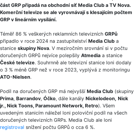
část GRP připadá na obchodní síť Media Club a TV Nova.
Komerční televize se ale vyrovnávají s klesajícím počtem
GRP v lineárním vysílání.
Téměř 86 % veškerých reklamních televizních
GRPů
připadlo v roce 2024 na zastupitelství
Media Club
a
stanice
skupiny Nova
. V meziročním srovnání si v počtu
doručených GRPů nejvíce polepšily
Atmedia
a stanice
České televize
. Souhrnně ale televizní stanice loni dodaly
o 3 % méně GRP než v roce 2023, vyplývá z monitoringu
ATO-Nielsen
.
Podíl na doručených GRP má nejvyšší
Media Club
(skupiny
Prima
,
Barrandov
,
Óčko
, dále kanály
Nickelodeon,
Nick
jr., Nick Toons, Paramount Network, Retro
). Všem
uvedeným stanicím náležel loni poloviční podíl na všech
doručených televizních GRPs. Media Club ale loni
registroval
snížení počtu GRPů o cca 6 %.