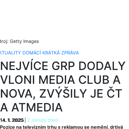
droj: Getty Images
KTUALITY
DOMÁCÍ
KRÁTKÁ ZPRÁVA
NEJVÍCE GRP DODALY
VLONI MEDIA CLUB A
NOVA, ZVÝŠILY JE ČT
A ATMEDIA
14. 1. 2025
14. 1. 2025
|
2 minuty čtení
Pozice na televizním trhu s reklamou se nemění, drtivá