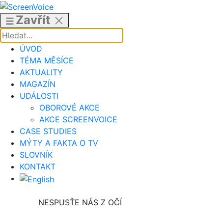
Přejít
k
Zavřít
obsahu
ÚVOD
TÉMA MĚSÍCE
AKTUALITY
MAGAZÍN
UDÁLOSTI
OBOROVÉ AKCE
AKCE SCREENVOICE
CASE STUDIES
MÝTY A FAKTA O TV
SLOVNÍK
KONTAKT
NESPUSŤE NÁS Z OČÍ