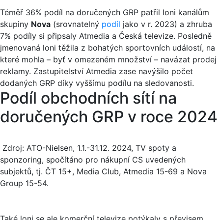
Téměř 36% podíl na doručených GRP patřil loni kanálům
skupiny
Nova
(srovnatelný
podíl
jako v r. 2023) a zhruba
7% podíly si připsaly Atmedia a Česká televize. Posledně
jmenovaná loni těžila z bohatých sportovních událostí, na
které mohla – byť v omezeném množství – navázat prodej
reklamy. Zastupitelství Atmedia zase navýšilo počet
dodaných GRP díky vyššímu podílu na sledovanosti.
Podíl obchodních sítí na
doručených GRP v roce 2024
Zdroj: ATO-Nielsen, 1.1.-31.12. 2024, TV spoty a
sponzoring, spočítáno pro nákupní CS uvedených
subjektů, tj. ČT 15+, Media Club, Atmedia 15-69 a Nova
Group 15-54.
Také loni se ale komerční televize potýkaly s převisem