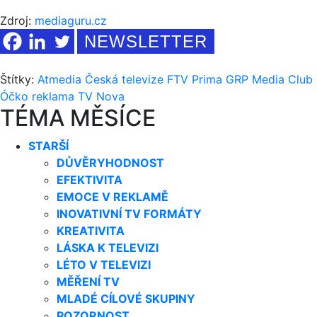
Zdroj:
mediaguru.cz
NEWSLETTER
Štítky:
Atmedia
Česká televize
FTV Prima
GRP
Media Club
Óčko
reklama
TV Nova
TÉMA MĚSÍCE
STARŠÍ
DŮVĚRYHODNOST
EFEKTIVITA
EMOCE V REKLAMĚ
INOVATIVNÍ TV FORMÁTY
KREATIVITA
LÁSKA K TELEVIZI
LÉTO V TELEVIZI
MĚŘENÍ TV
MLADÉ CÍLOVÉ SKUPINY
POZORNOST