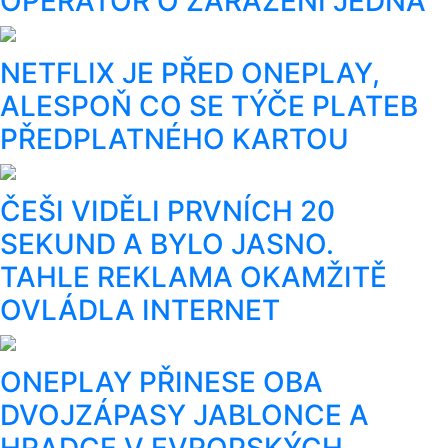
OPERÁTOR O ZAŘAZENÍ JEDNÁ
NETFLIX JE PŘED ONEPLAY,
ALESPOŇ CO SE TÝČE PLATEB
PŘEDPLATNÉHO KARTOU
ČEŠI VIDĚLI PRVNÍCH 20
SEKUND A BYLO JASNO.
TAHLE REKLAMA OKAMŽITĚ
OVLÁDLA INTERNET
ONEPLAY PŘINESE OBA
DVOJZÁPASY JABLONCE A
HRADCE V EVROPSKÝCH