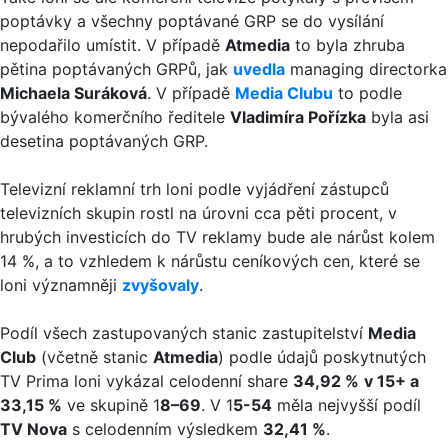
poptávky a všechny poptávané GRP se do vysílání
nepodařilo umístit. V případě
Atmedia
to byla zhruba
pětina poptávaných GRPů, jak
uvedla
managing directorka
Michaela Suráková
. V případě
Media Clubu
to podle
bývalého komerčního ředitele
Vladimíra Pořízka
byla asi
desetina poptávaných GRP.
Televizní reklamní trh loni podle vyjádření zástupců
televizních skupin rostl na úrovni cca pěti procent, v
hrubých investicích do TV reklamy bude ale nárůst kolem
14 %, a to vzhledem k nárůstu ceníkových cen, které se
loni významněji
zvyšovaly
.
Podíl všech zastupovaných stanic zastupitelství
Media
Club
(včetně stanic
Atmedia
) podle údajů poskytnutých
TV Prima loni vykázal celodenní share
34,92 %
v 15+ a
33,15 %
ve skupině 1
8–69
. V 1
5-54
měla nejvyšší podíl
TV Nova
s celodenním výsledkem
32,41 %
.