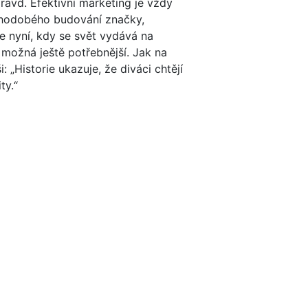
avd. Efektivní marketing je vždy
uhodobého budování značky,
e nyní, kdy se svět vydává na
možná ještě potřebnější. Jak na
 „Historie ukazuje, že diváci chtějí
ty.“