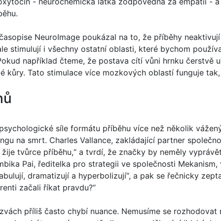
oxytocin - neurochemická látka zodpovědná za empatii - 
běhu.
časopise NeuroImage poukázal na to, že příběhy neaktivují
ale stimulují i všechny ostatní oblasti, které bychom použí
Pokud například čteme, že postava cítí vůni hrnku čerstvě u
vé kůry. Tato stimulace více mozkových oblastí funguje tak
hů
ychologické síle formátu příběhu více než několik vážený
ingu na smrt. Charles Vallance, zakládající partner společno
 žije tvůrce příběhu,“ a tvrdí, že značky by neměly vyprávě
ika Pai, ředitelka pro strategii ve společnosti Mekanism, 
abulují, dramatizují a hyperbolizují“, a pak se řečnicky zep
renti začali říkat pravdu?“
ýzvách příliš často chybí nuance. Nemusíme se rozhodovat m