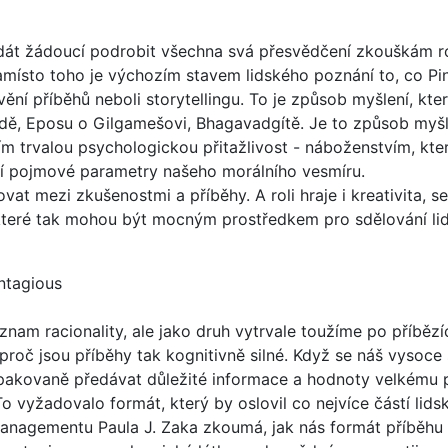
dát žádoucí podrobit všechna svá přesvědčení zkouškám ro
Namísto toho je výchozím stavem lidského poznání to, co Pi
vění příběhů neboli storytellingu. To je způsob myšlení, k
liadě, Eposu o Gilgamešovi, Bhagavadgítě. Je to způsob myš
 trvalou psychologickou přitažlivost - náboženstvím, kter
ují pojmové parametry našeho morálního vesmíru.
at mezi zkušenostmi a příběhy. A roli hraje i kreativita, 
které tak mohou být mocným prostředkem pro sdělování lid
ntagious
ýznam racionality, ale jako druh vytrvale toužíme po příbězí
proč jsou příběhy tak kognitivně silné. Když se náš vysoce s
pakovaně předávat důležité informace a hodnoty velkému p
 To vyžadovalo formát, který by oslovil co nejvíce částí l
 managementu Paula J. Zaka zkoumá, jak nás formát příběhu