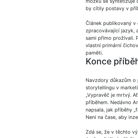
mozku se syntetizuje 
by cítily postavy v pří
Článek publikovaný v 
zpracovávající jazyk, 
sami přímo prožívali. 
vlastní primární čicho
paměti.
Konce příbě
Navzdory důkazům o ps
storytellingu v market
„Vypravěč je mrtvý. Ať
příběhem. Nedávno Amb
napsala, jak příběhy „f
Není na čase, aby inze
Zdá se, že v těchto v