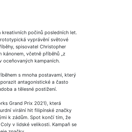
kreativních počinů posledních let.
rototypická vyprávění světové
íběhy, spisovatel Christopher
ním kánonem, včetně příběhů „z
í v oceňovaných kampaních.
říběhem s mnoha postavami, který
 porazit antagonistické a často
doba a tělesné postižení.
rks Grand Prix 2021), která
dní virální hit filipínské značky
lými k zádům. Spot končí tím, že
Coly v lidské velikosti. Kampaň se
deje značky.