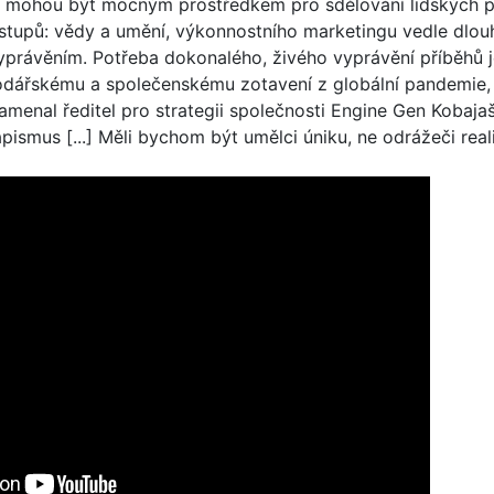
 mohou být mocným prostředkem pro sdělování lidských pr
ístupů: vědy a umění, výkonnostního marketingu vedle dlo
yprávěním. Potřeba dokonalého, živého vyprávění příběhů j
dářskému a společenskému zotavení z globální pandemie, 
enal ředitel pro strategii společnosti Engine Gen Kobajaši:
ismus [...] Měli bychom být umělci úniku, ne odrážeči reali