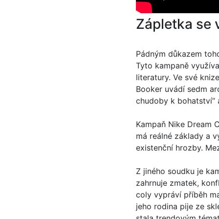
Zápletka se 
Pádným důkazem toho, ž
Tyto kampaně využívaj
literatury. Ve své kni
Booker uvádí sedm arch
chudoby k bohatství“ 
Kampaň Nike Dream Cr
má reálné základy a vy
existenční hrozby. Mez
Z jiného soudku je ka
zahrnuje zmatek, konfl
coly vypráví příběh ma
jeho rodina pije ze sk
stala trendovým témate