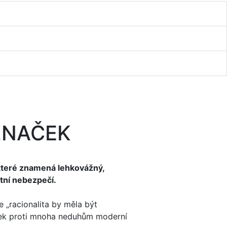
ZNAČEK
 které znamená lehkovážný,
stní nebezpečí.
e „racionalita by měla být
edek proti mnoha neduhům moderní