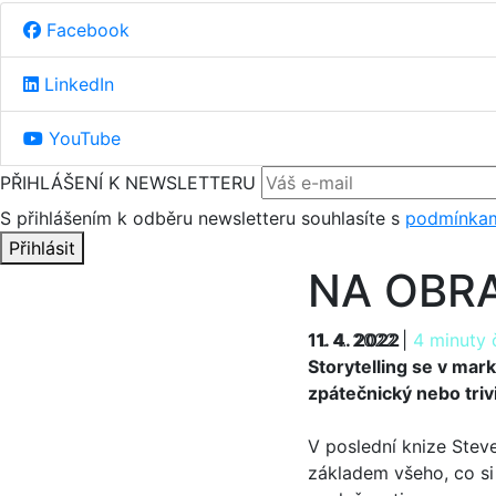
Facebook
LinkedIn
YouTube
PŘIHLÁŠENÍ K NEWSLETTERU
S přihlášením k odběru newsletteru souhlasíte s
podmínkam
Přihlásit
NA OBR
11. 4. 2022
11. 4. 2022
|
4 minuty 
Storytelling se v mar
zpátečnický nebo trivi
V poslední knize Steve
základem všeho, co si