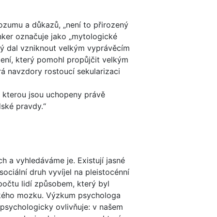
zumu a důkazů, „není to přirozený
nker označuje jako „mytologické
terý dal vzniknout velkým vyprávěcím
lení, který pomohl propůjčit velkým
á navzdory rostoucí sekularizaci
se kterou jsou uchopeny právě
ské pravdy.“
ch a vyhledáváme je. Existují jasné
ociální druh vyvíjel na pleistocénní
očtu lidí způsobem, který byl
idského mozku. Výzkum psychologa
 psychologicky ovlivňuje: v našem