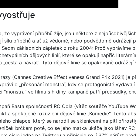
vyostřuje
e vyprávění příběhů žije, jsou některé z nejpůsobivějších 
í sílu příběhů a ať už vědomě, nebo podvědomě odrážejí p
ze Sedm základních zápletek z roku 2004: Proč vyprávíme př
etypálních dějových linií, které se opakují napříč literár
a „cesta a návrat“. Tyto dějové linie se opakovaně odrážej
azy (Cannes Creative Effectiveness Grand Prix 2021) je p
práví o „překonání monstra“, kdy se protagonisté vydávají
i "monstra" ve filmu s hrdiny kampaně patří předsudky, chu
mpaň Basta společnosti RC Cola (vítěz soutěže YouTube Wo
ikt a spokojené rozuzlení dějové linie „Komedie“. Tento absur
lého chlapce, který se narodil se sklenicemi na pití přirost
leniček brčkem poté, co se jeho matka ukáže jako láhev RC 
m číslo jedna na Twitteru a připisuje se jí 67% nárůst pro