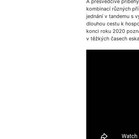
A přesvědčivé příběhy
kombinací různých př
jednání v tandemu s v
dlouhou cestu k hospo
konci roku 2020 poznam
v těžkých časech eskap