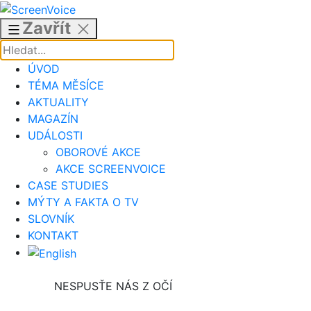
Přejít
k
Zavřít
obsahu
ÚVOD
TÉMA MĚSÍCE
AKTUALITY
MAGAZÍN
UDÁLOSTI
OBOROVÉ AKCE
AKCE SCREENVOICE
CASE STUDIES
MÝTY A FAKTA O TV
SLOVNÍK
KONTAKT
NESPUSŤE NÁS Z OČÍ