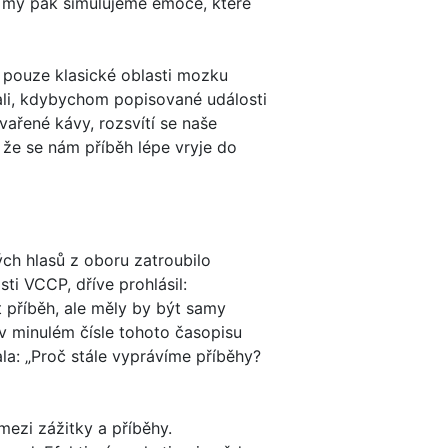
a my pak simulujeme emoce, které
 pouze klasické oblasti mozku
vali, kdybychom popisované události
vařené kávy, rozsvítí se naše
, že se nám příběh lépe vryje do
ch hlasů z oboru zatroubilo
sti VCCP, dříve prohlásil:
t příběh, ale měly by být samy
v minulém čísle tohoto časopisu
tala: „Proč stále vyprávíme příběhy?
ezi zážitky a příběhy.