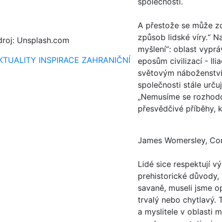
společnosti.
A přestože se může z
způsob lidské víry.“ 
droj: Unsplash.com
myšlení“: oblast vyprá
KTUALITY
INSPIRACE
ZAHRANIČNÍ
eposům civilizací - I
světovým náboženstvím
společnosti stále urč
„Nemusíme se rozhodov
přesvědčivé příběhy, 
James Womersley, Co
Lidé sice respektují v
prehistorické důvody, 
savaně, museli jsme o
trvalý nebo chytlavý.
a myslitele v oblasti