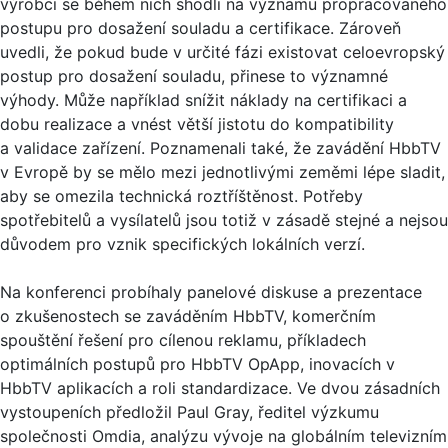
výrobci se během nich shodli na významu propracovaného
postupu pro dosažení souladu a certifikace. Zároveň
uvedli, že pokud bude v určité fázi existovat celoevropský
postup pro dosažení souladu, přinese to významné
výhody. Může například snížit náklady na certifikaci a
dobu realizace a vnést větší jistotu do kompatibility
a validace zařízení. Poznamenali také, že zavádění HbbTV
v Evropě by se mělo mezi jednotlivými zeměmi lépe sladit,
aby se omezila technická roztříštěnost. Potřeby
spotřebitelů a vysílatelů jsou totiž v zásadě stejné a nejsou
důvodem pro vznik specifických lokálních verzí.
Na konferenci probíhaly panelové diskuse a prezentace
o zkušenostech se zaváděním HbbTV, komerčním
spouštění řešení pro cílenou reklamu, příkladech
optimálních postupů pro HbbTV OpApp, inovacích v
HbbTV aplikacích a roli standardizace. Ve dvou zásadních
vystoupeních předložil Paul Gray, ředitel výzkumu
společnosti Omdia, analýzu vývoje na globálním televizním