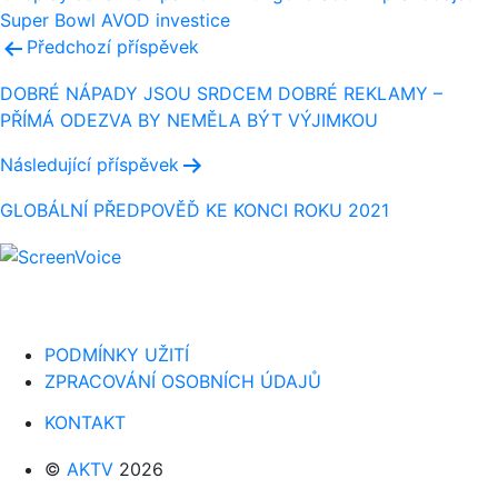
Super Bowl
AVOD
investice
Navigace
Předchozí příspěvek
pro
DOBRÉ NÁPADY JSOU SRDCEM DOBRÉ REKLAMY –
PŘÍMÁ ODEZVA BY NEMĚLA BÝT VÝJIMKOU
příspěvek
Následující příspěvek
GLOBÁLNÍ PŘEDPOVĚĎ KE KONCI ROKU 2021
PODMÍNKY UŽITÍ
ZPRACOVÁNÍ OSOBNÍCH ÚDAJŮ
KONTAKT
©
AKTV
2026