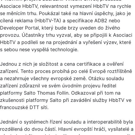
Asociace HbbTV, relevantnost vymezení HbbTV na rychle
se měnícím trhu. Poukázal také na hlavní úspěchy, jako je
cílená reklama (HbbTV-TA) a specifikace ADB2 nebo
Developer Portal, který bude brzy uveden do živého
provozu. Účastníky trhu vyzval, aby se připojili k Asociaci
HbbTV a podíleli se na projednání a vyřešení výzev, které
s sebou nese vyspělá technologie.
Jednou z nich je složitost a cena certifikace a ověření
zařízení. Tento proces probíhá po celé Evropě roztříštěně
a nezahrnuje všechny evropské země. Otázku souladu
zařízení zdůraznil ve svém úvodním projevu ředitel
platformy Salto Thomas Follin. Odkazoval při tom na
zkušenosti platformy Salto při zavádění služby HbbTV ve
francouzské DTT síti.
Jednání o systémech řízení souladu a interoperabilitě byla
rozdělená do dvou částí. Hlavní evropští hráči, vysílatelé a