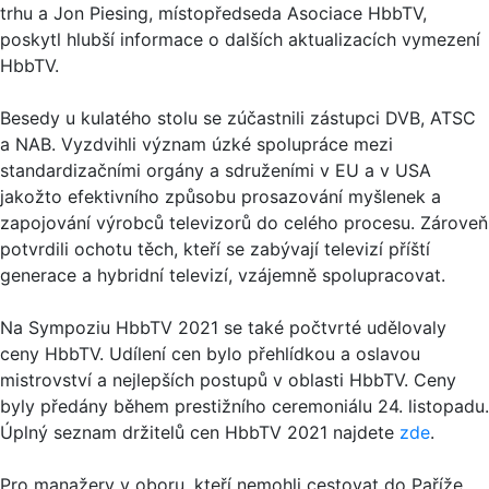
trhu a Jon Piesing, místopředseda Asociace HbbTV,
poskytl hlubší informace o dalších aktualizacích vymezení
HbbTV.
Besedy u kulatého stolu se zúčastnili zástupci DVB, ATSC
a NAB. Vyzdvihli význam úzké spolupráce mezi
standardizačními orgány a sdruženími v EU a v USA
jakožto efektivního způsobu prosazování myšlenek a
zapojování výrobců televizorů do celého procesu. Zároveň
potvrdili ochotu těch, kteří se zabývají televizí příští
generace a hybridní televizí, vzájemně spolupracovat.
Na Sympoziu HbbTV 2021 se také počtvrté udělovaly
ceny HbbTV. Udílení cen bylo přehlídkou a oslavou
mistrovství a nejlepších postupů v oblasti HbbTV. Ceny
byly předány během prestižního ceremoniálu 24. listopadu.
Úplný seznam držitelů cen HbbTV 2021 najdete
zde
.
Pro manažery v oboru, kteří nemohli cestovat do Paříže,