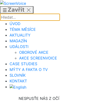
Přejít
k
Zavřít
obsahu
ÚVOD
TÉMA MĚSÍCE
AKTUALITY
MAGAZÍN
UDÁLOSTI
OBOROVÉ AKCE
AKCE SCREENVOICE
CASE STUDIES
MÝTY A FAKTA O TV
SLOVNÍK
KONTAKT
NESPUSŤE NÁS Z OČÍ