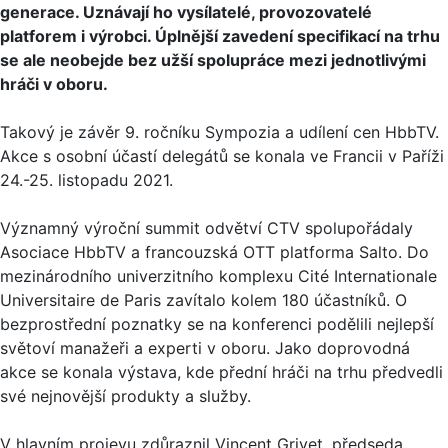
generace. Uznávají ho vysílatelé, provozovatelé
platforem i výrobci. Úplnější zavedení specifikací na trhu
se ale neobejde bez užší spolupráce mezi jednotlivými
hráči v oboru.
Takový je závěr 9. ročníku Sympozia a udílení cen HbbTV.
Akce s osobní účastí delegátů se konala ve Francii v Paříži
24.-25. listopadu 2021.
Významný výroční summit odvětví CTV spolupořádaly
Asociace HbbTV a francouzská OTT platforma Salto. Do
mezinárodního univerzitního komplexu Cité Internationale
Universitaire de Paris zavítalo kolem 180 účastníků. O
bezprostřední poznatky se na konferenci podělili nejlepší
světoví manažeři a experti v oboru. Jako doprovodná
akce se konala výstava, kde přední hráči na trhu předvedli
své nejnovější produkty a služby.
V hlavním projevu zdůraznil Vincent Grivet, předseda