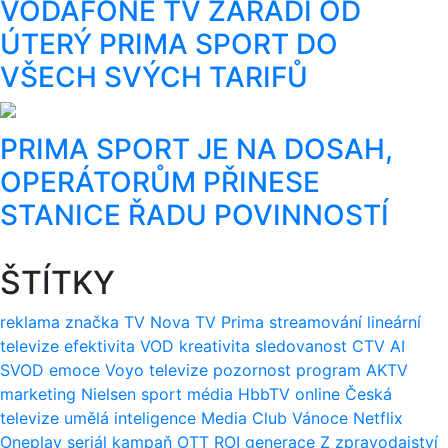
VODAFONE TV ZAŘADÍ OD
ÚTERÝ PRIMA SPORT DO
VŠECH SVÝCH TARIFŮ
PRIMA SPORT JE NA DOSAH,
OPERÁTORŮM PŘINESE
STANICE ŘADU POVINNOSTÍ
ŠTÍTKY
reklama
značka
TV Nova
TV Prima
streamování
lineární
televize
efektivita
VOD
kreativita
sledovanost
CTV
AI
SVOD
emoce
Voyo
televize
pozornost
program
AKTV
marketing
Nielsen
sport
média
HbbTV
online
Česká
televize
umělá inteligence
Media Club
Vánoce
Netflix
Oneplay
seriál
kampaň
OTT
ROI
generace Z
zpravodajství