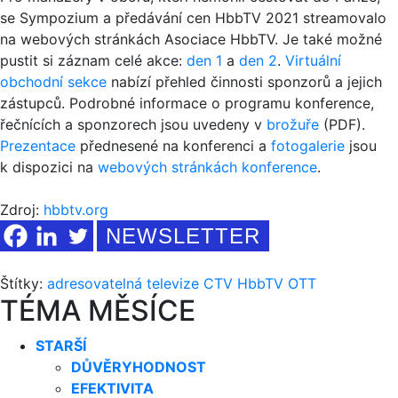
se Sympozium a předávání cen HbbTV 2021 streamovalo
na webových stránkách Asociace HbbTV. Je také možné
pustit si záznam celé akce:
den 1
a
den 2
.
Virtuální
obchodní sekce
nabízí přehled činnosti sponzorů a jejich
zástupců. Podrobné informace o programu konference,
řečnících a sponzorech jsou uvedeny v
brožuře
(PDF).
Prezentace
přednesené na konferenci a
fotogalerie
jsou
k dispozici na
webových stránkách konference
.
Zdroj:
hbbtv.org
NEWSLETTER
Štítky:
adresovatelná televize
CTV
HbbTV
OTT
TÉMA MĚSÍCE
STARŠÍ
DŮVĚRYHODNOST
EFEKTIVITA