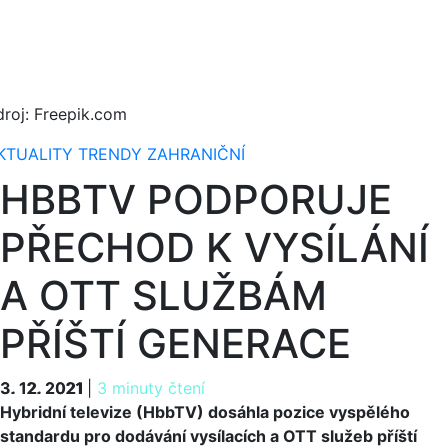
droj: Freepik.com
KTUALITY
TRENDY
ZAHRANIČNÍ
HBBTV PODPORUJE
PŘECHOD K VYSÍLÁNÍ
A OTT SLUŽBÁM
PŘÍŠTÍ GENERACE
3. 12. 2021
3. 12. 2021
|
3 minuty čtení
Hybridní televize (HbbTV) dosáhla pozice vyspělého
standardu pro dodávání vysílacích a OTT služeb příští