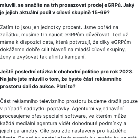
mluvili, se snažíte na trh prosazovat prodej eGRPů. Jaký
je jejich aktuální podíl v cílové skupině 15–69?
Zatím to jsou jen jednotky procent. Jsme pořád na
začátku, musíme trh naučit eGRPům důvěřovat. Teď už
máme k dispozici data, která potvrzují, že díky eGRPům
dokážeme dobře cílit hlavně na mladší cílové skupiny,
ženy a zvyšovat tak afinitu kampaní.
Ještě poslední otázka k obchodní politice pro rok 2023.
Na jaře jste mluvili o tom, že byste část reklamního
prostoru dali do aukce. Platí to?
Část reklamního televizního prostoru budeme dražit pouze
v případě nadbytku poptávky. Agenturní vyjednávání
procesujeme přes speciální software, ve kterém může
každá mediální agentura vidět dohodnuté podmínky a
jejich parametry. Cíle jsou zde nastaveny pro každého
klienta. Pokud by nastal převis poptávky, mohlo by se stát,