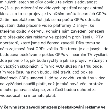
minulých letech se díky covidu televizní sledovanost
zvýšila, po odeznění covidových opatření naopak strmě
klesala, a to se projevuje i v nižším počtu lineárních GRPs.
Zatím nedokážeme říct, jak se na počtu GRPs odrazilo
spuštění další placené video platformy Disney+, ke
kterému došlo v červnu. Pomáhá nám zavedení omezení
pro přeskakování reklamy ve zpětném prohlížení u IPTV
operátorů, které jsme od června zavedli. Díky tomu se
nám zajímavá část GRPs vrátila. Ten trend je ale jasný: i do
budoucna očekáváme pokles GRPs v lineárním TV vysílání.
Jde jenom o to, jak bude rychlý a jak se projeví v různých
diváckých skupinách. Čím víc VOD služeb na trhu bude,
tím více času na nich budou lidé trávit, což pokles
lineárních GRPs umocní. Lidé se v covidu za služby videa
na vyžádání naučili platit, což je také nová věc, protože
dlouho panovala skepse, zda Češi budou ochotní za
videoobsah na internetu platit.
V červnu jste zavedli omezení přeskakování reklamy ve