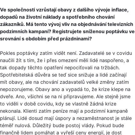
Ve společnosti vzrůstají obavy z dalšího vývoje inflace,
dopadů na životní náklady a spotřebního chování
zákazníků. Má tento vývoj vliv na objednávání televizních
podzimních kampaní? Registrujete sníženou poptávku ve
srovnání s obdobím před prázdninami?
Pokles poptávky zatím vidět není. Zadavatelé se v covidu
naučili žít s tím, že i přes omezení měli lidé naspořeno, a
tak dopady těchto opatření nepociťovali na tržbách.
Spotřebitelská důvěra se teď sice snižuje a lidé začínají
mít obavy, ale na chování zadavatelů velké změny zatím
nepozorujeme. Obavy ano a vypadá to, že krize klepe na
dveře. Ano, všichni se na ni připravujeme. Ale stejně jsme
to viděli v době covidu, kdy se vlastně žádná krize
nekonala. Klienti zatím peníze mají a podzimní kampaně
plánují. Lidé dosud mají úspory a nezaměstnanost je stále
téměř nulová. Důležitý bude postoj vlády. Pokud bude
finančně lidem pomáhat a vyřeší ceny energií, je dost