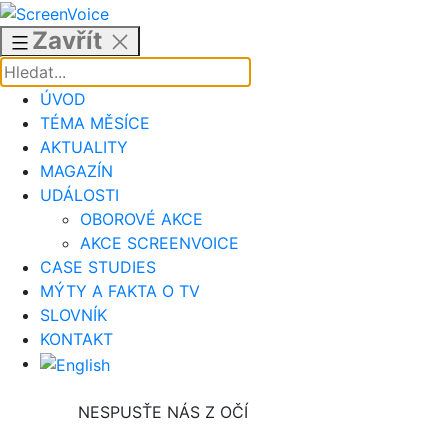
Přejít
k
Zavřít
obsahu
ÚVOD
TÉMA MĚSÍCE
AKTUALITY
MAGAZÍN
UDÁLOSTI
OBOROVÉ AKCE
AKCE SCREENVOICE
CASE STUDIES
MÝTY A FAKTA O TV
SLOVNÍK
KONTAKT
NESPUSŤE NÁS Z OČÍ