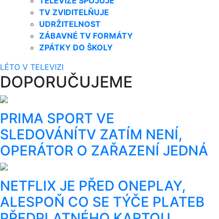
TELEVIZE SPOJUJE
TV ZVIDITELŇUJE
UDRŽITELNOST
ZÁBAVNÉ TV FORMÁTY
ZPÁTKY DO ŠKOLY
LÉTO V TELEVIZI
DOPORUČUJEME
PRIMA SPORT VE
SLEDOVÁNÍTV ZATÍM NENÍ,
OPERÁTOR O ZAŘAZENÍ JEDNÁ
NETFLIX JE PŘED ONEPLAY,
ALESPOŇ CO SE TÝČE PLATEB
PŘEDPLATNÉHO KARTOU