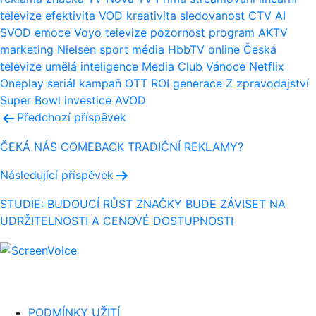
televize
efektivita
VOD
kreativita
sledovanost
CTV
AI
SVOD
emoce
Voyo
televize
pozornost
program
AKTV
marketing
Nielsen
sport
média
HbbTV
online
Česká
televize
umělá inteligence
Media Club
Vánoce
Netflix
Oneplay
seriál
kampaň
OTT
ROI
generace Z
zpravodajství
Super Bowl
investice
AVOD
Navigace
Předchozí příspěvek
pro
ČEKÁ NÁS COMEBACK TRADIČNÍ REKLAMY?
příspěvek
Následující příspěvek
STUDIE: BUDOUCÍ RŮST ZNAČKY BUDE ZÁVISET NA
UDRŽITELNOSTI A CENOVÉ DOSTUPNOSTI
PODMÍNKY UŽITÍ