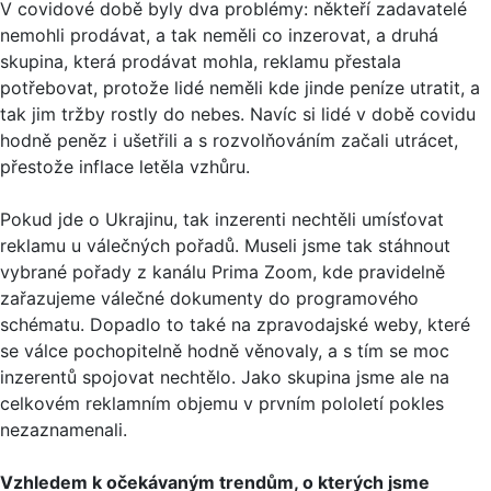
V covidové době byly dva problémy: někteří zadavatelé
nemohli prodávat, a tak neměli co inzerovat, a druhá
skupina, která prodávat mohla, reklamu přestala
potřebovat, protože lidé neměli kde jinde peníze utratit, a
tak jim tržby rostly do nebes. Navíc si lidé v době covidu
hodně peněz i ušetřili a s rozvolňováním začali utrácet,
přestože inflace letěla vzhůru.
Pokud jde o Ukrajinu, tak inzerenti nechtěli umísťovat
reklamu u válečných pořadů. Museli jsme tak stáhnout
vybrané pořady z kanálu Prima Zoom, kde pravidelně
zařazujeme válečné dokumenty do programového
schématu. Dopadlo to také na zpravodajské weby, které
se válce pochopitelně hodně věnovaly, a s tím se moc
inzerentů spojovat nechtělo. Jako skupina jsme ale na
celkovém reklamním objemu v prvním pololetí pokles
nezaznamenali.
Vzhledem k očekávaným trendům, o kterých jsme