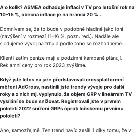
A o kolik? ASMEA odhaduje inflaci v TV pro letošní rok na
10–15 %, obecná inflace je na hranici 20 %...
Domnívám se, že to bude v podobné hladině jako loni
(navýšení v rozmezí 11–16 %, pozn. red.). Nadále ale
sledujeme vývoj na trhu a podle toho se rozhodneme.
Klienti zatím peníze mají a podzimní kampaně plánují.
Reklamní ceny pro rok 2023 zvýšíme.
Když jste letos na jaře představovali crossplatformní
měření AdCross, nastínili jste trendy vývoje pro další
roky a z nich mj. vyplynulo, že objem GRP v lineárním TV
vysílání se bude snižovat. Registrovali jste v prvním
pololetí 2022 snížení GRPs oproti loňskému prvnímu
pololetí?
Ano, samozřejmě. Ten trend navíc zesílil i díky tomu, že v