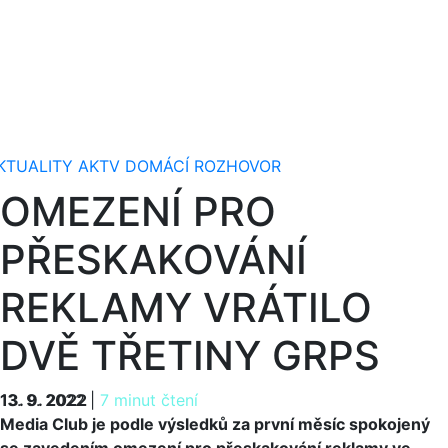
KTUALITY
AKTV
DOMÁCÍ
ROZHOVOR
OMEZENÍ PRO
PŘESKAKOVÁNÍ
REKLAMY VRÁTILO
DVĚ TŘETINY GRPS
13. 9. 2022
13. 9. 2022
|
7 minut čtení
Media Club je podle výsledků za první měsíc spokojený
se zavedením omezení pro přeskakování reklamy ve