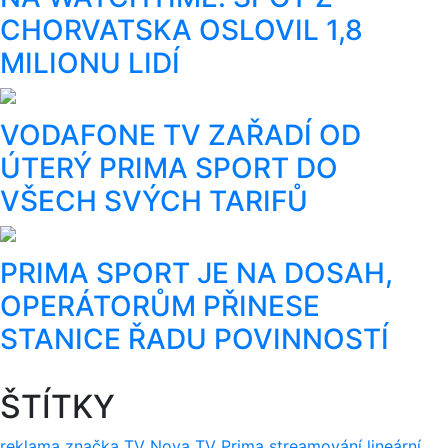
CHORVATSKA OSLOVIL 1,8
MILIONU LIDÍ
VODAFONE TV ZAŘADÍ OD
ÚTERÝ PRIMA SPORT DO
VŠECH SVÝCH TARIFŮ
PRIMA SPORT JE NA DOSAH,
OPERÁTORŮM PŘINESE
STANICE ŘADU POVINNOSTÍ
ŠTÍTKY
reklama
značka
TV Nova
TV Prima
streamování
lineární