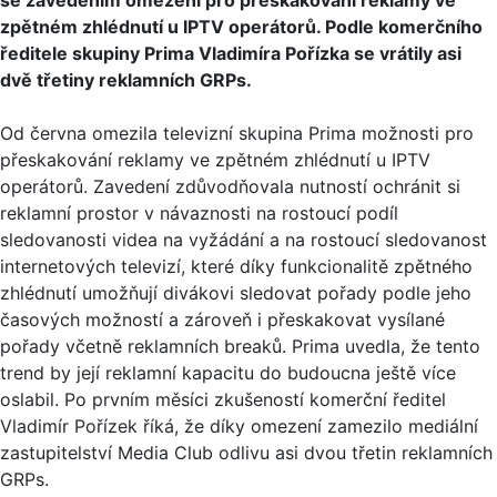
zpětném zhlédnutí u IPTV operátorů. Podle komerčního
ředitele skupiny Prima Vladimíra Pořízka se vrátily asi
dvě třetiny reklamních GRPs.
Od června omezila televizní skupina Prima možnosti pro
přeskakování reklamy ve zpětném zhlédnutí u IPTV
operátorů. Zavedení zdůvodňovala nutností ochránit si
reklamní prostor v návaznosti na rostoucí podíl
sledovanosti videa na vyžádání a na rostoucí sledovanost
internetových televizí, které díky funkcionalitě zpětného
zhlédnutí umožňují divákovi sledovat pořady podle jeho
časových možností a zároveň i přeskakovat vysílané
pořady včetně reklamních breaků. Prima uvedla, že tento
trend by její reklamní kapacitu do budoucna ještě více
oslabil. Po prvním měsíci zkušeností komerční ředitel
Vladimír Pořízek říká, že díky omezení zamezilo mediální
zastupitelství Media Club odlivu asi dvou třetin reklamních
GRPs.