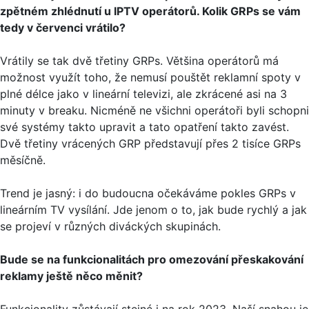
zpětném zhlédnutí u IPTV operátorů. Kolik GRPs se vám
tedy v červenci vrátilo?
Vrátily se tak dvě třetiny GRPs. Většina operátorů má
možnost využít toho, že nemusí pouštět reklamní spoty v
plné délce jako v lineární televizi, ale zkrácené asi na 3
minuty v breaku. Nicméně ne všichni operátoři byli schopni
své systémy takto upravit a tato opatření takto zavést.
Dvě třetiny vrácených GRP představují přes 2 tisíce GRPs
měsíčně.
Trend je jasný: i do budoucna očekáváme pokles GRPs v
lineárním TV vysílání. Jde jenom o to, jak bude rychlý a jak
se projeví v různých diváckých skupinách.
Bude se na funkcionalitách pro omezování přeskakování
reklamy ještě něco měnit?
Funkcionality zůstávají stejné i na rok 2023. Naší snahou je