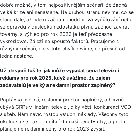
dobře možné, v tom nejpozitivnějším scénáři, že žádná
velká krize ani nenastane. Na druhou stranu nevíme, co se
stane dále, až lidem začnou chodit nová vyúčtování nebo
se opravdu v důsledku nedostatku plynu začnou zavírat
továrny, a výhled pro rok 2023 je teď předčasné
vykreslovat. Záleží na spoustě faktorů. Pracujeme s
různými scénáři, ale v tuto chvíli nevíme, co přesně od
ledna nastane.
Už alespoň tušíte, jak může vypadat cena televizní
reklamy pro rok 2023, když uvážíme, že zájem
zadavatelů je velký a reklamní prostor zaplněný?
Poptávka je silná, reklamní prostor naplněný, a hlavně
ubývá GRPs v lineární televizi, díky větší konkurenci VOD
služeb. Nám navíc rostou vstupní náklady. Všechny tyto
okolnosti se pak promítají do naší cenotvorby, a proto
plánujeme reklamní ceny pro rok 2023 zvýšit.