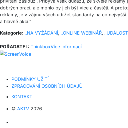
přivítání zaslouží. Přibývá však důkazů, že skvělé reklamy 
dobrých prací, ale mohlo by jich být více a častěji. A protož
reklamy, je v zájmu všech udržet standardy na co nejvyšší
a hlavně akcí.“
Kategorie:
..NA VYŽÁDÁNÍ
,
..ONLINE WEBINÁŘ
,
..UDÁLOST
POŘADATEL:
Thinkbox
Více informací
PODMÍNKY UŽITÍ
ZPRACOVÁNÍ OSOBNÍCH ÚDAJŮ
KONTAKT
©
AKTV
2026