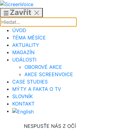
Přejít
k
Zavřít
obsahu
ÚVOD
TÉMA MĚSÍCE
AKTUALITY
MAGAZÍN
UDÁLOSTI
OBOROVÉ AKCE
AKCE SCREENVOICE
CASE STUDIES
MÝTY A FAKTA O TV
SLOVNÍK
KONTAKT
NESPUSŤE NÁS Z OČÍ