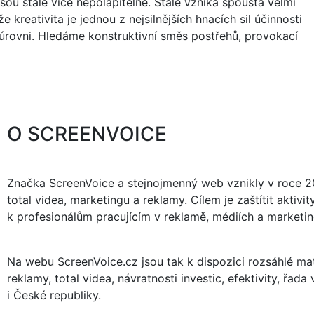
jsou stále více nepolapitelné. Stále vzniká spousta velmi
e kreativita je jednou z nejsilnějších hnacích sil účinnosti
 úrovni. Hledáme konstruktivní směs postřehů, provokací
O SCREENVOICE
Značka ScreenVoice a stejnojmenný web vznikly v roce 20
total videa, marketingu a reklamy. Cílem je zaštítit akti
k profesionálům pracujícím v reklamě, médiích a marketing
Na webu ScreenVoice.cz jsou tak k dispozici rozsáhlé mate
reklamy, total videa, návratnosti investic, efektivity, řad
i České republiky.