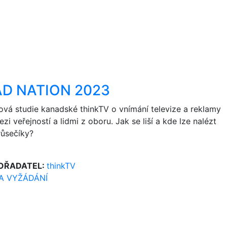
AD NATION 2023
ová studie kanadské thinkTV o vnímání televize a reklamy
zi veřejností a lidmi z oboru. Jak se liší a kde lze nalézt
růsečíky?
OŘADATEL:
thinkTV
A VYŽÁDÁNÍ