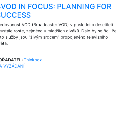
BVOD IN FOCUS: PLANNING FOR
SUCCESS
ledovanost VOD (Broadcaster VOD) v posledním desetiletí
ustále roste, zejména u mladších diváků. Dalo by se říci, ž
yto služby jsou "živým srdcem" propojeného televizního
ěta.
OŘADATEL:
Thinkbox
A VYŽÁDÁNÍ