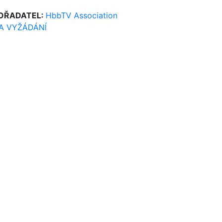
OŘADATEL:
HbbTV Association
A VYŽÁDÁNÍ