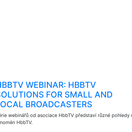
HBBTV WEBINAR: HBBTV
SOLUTIONS FOR SMALL AND
LOCAL BROADCASTERS
érie webinářů od asociace HbbTV představí různé pohledy 
enomén HbbTV.