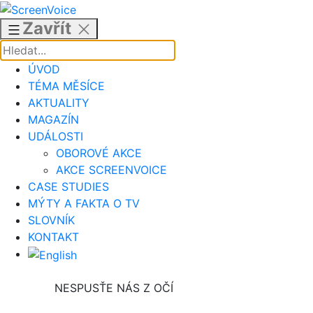
Přejít
k
Zavřít
obsahu
ÚVOD
TÉMA MĚSÍCE
AKTUALITY
MAGAZÍN
UDÁLOSTI
OBOROVÉ AKCE
AKCE SCREENVOICE
CASE STUDIES
MÝTY A FAKTA O TV
SLOVNÍK
KONTAKT
NESPUSŤE NÁS Z OČÍ