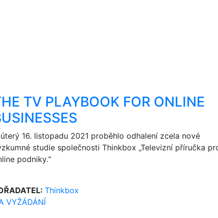
THE TV PLAYBOOK FOR ONLINE
BUSINESSES
 úterý 16. listopadu 2021 proběhlo odhalení zcela nové
ýzkumné studie společnosti Thinkbox „Televizní příručka pr
line podniky.“
OŘADATEL:
Thinkbox
A VYŽÁDÁNÍ