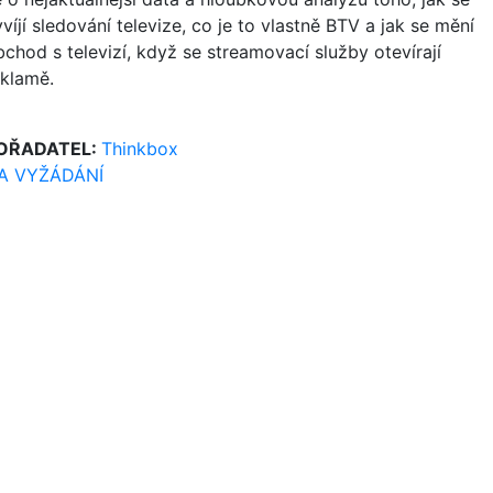
víjí sledování televize, co je to vlastně BTV a jak se mění
bchod s televizí, když se streamovací služby otevírají
eklamě.
OŘADATEL:
Thinkbox
A VYŽÁDÁNÍ