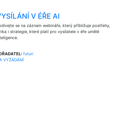
YSÍLÁNÍ V ÉŘE AI
odívejte se na záznam webináře, který přibližuje postřehy,
zika i strategie, které platí pro vysílatele v éře umělé
teligence.
OŘADATEL:
futuri
A VYŽÁDÁNÍ