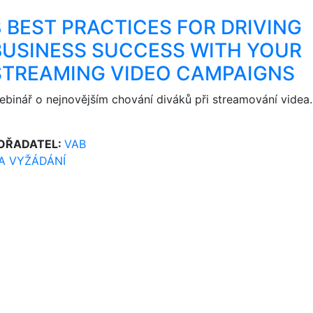
8 BEST PRACTICES FOR DRIVING
BUSINESS SUCCESS WITH YOUR
STREAMING VIDEO CAMPAIGNS
ebinář o nejnovějším chování diváků při streamování videa.
OŘADATEL:
VAB
A VYŽÁDÁNÍ