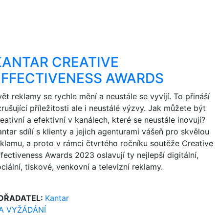
KANTAR CREATIVE
EFFECTIVENESS AWARDS
ět reklamy se rychle mění a neustále se vyvíjí. To přináší
rušující příležitosti ale i neustálé výzvy. Jak můžete být
eativní a efektivní v kanálech, které se neustále inovují?
ntar sdílí s klienty a jejich agenturami vášeň pro skvělou
eklamu, a proto v rámci čtvrtého ročníku soutěže Creative
fectiveness Awards 2023 oslavují ty nejlepší digitální,
ciální, tiskové, venkovní a televizní reklamy.
OŘADATEL:
Kantar
A VYŽÁDÁNÍ