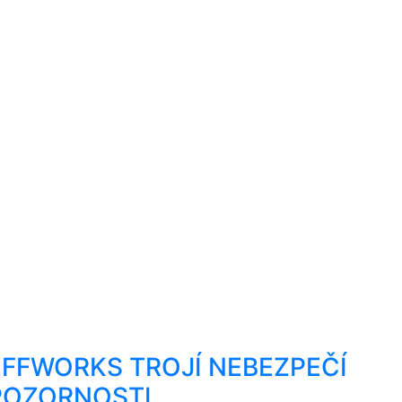
EFFWORKS TROJÍ NEBEZPEČÍ
POZORNOSTI