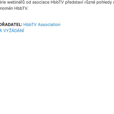
érie webinářů od asociace HbbTV představí různé pohledy 
enomén HbbTV.
OŘADATEL:
HbbTV Association
A VYŽÁDÁNÍ