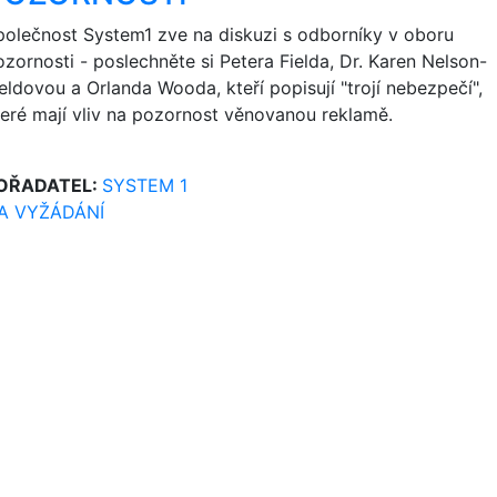
polečnost System1 zve na diskuzi s odborníky v oboru
ozornosti - poslechněte si Petera Fielda, Dr. Karen Nelson-
eldovou a Orlanda Wooda, kteří popisují "trojí nebezpečí",
teré mají vliv na pozornost věnovanou reklamě.
OŘADATEL:
SYSTEM 1
A VYŽÁDÁNÍ