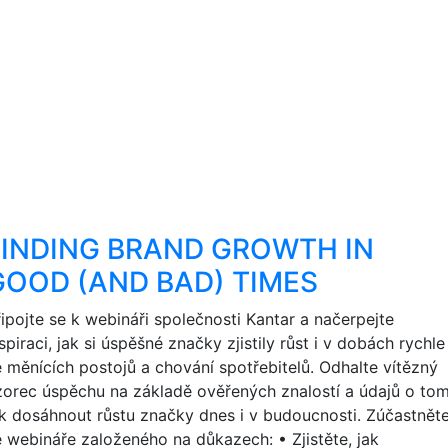
FINDING BRAND GROWTH IN
GOOD (AND BAD) TIMES
řipojte se k webináři společnosti Kantar a načerpejte
spiraci, jak si úspěšné značky zjistily růst i v dobách rychle
e měnících postojů a chování spotřebitelů. Odhalte vítězný
zorec úspěchu na základě ověřených znalostí a údajů o tom
ak dosáhnout růstu značky dnes i v budoucnosti. Zúčastnět
e webináře založeného na důkazech: • Zjistěte, jak