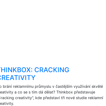
THINKBOX: CRACKING
CREATIVITY
o brání reklamnímu průmyslu v častějším využívání skvělé
reativity a co se s tím dá dělat? Thinkbox představuje
racking creativity", kde představí tři nové studie reklamní
eativity.