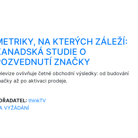
METRIKY, NA KTERÝCH ZÁLEŽÍ:
KANADSKÁ STUDIE O
POZVEDNUTÍ ZNAČKY
elevize ovlivňuje četné obchodní výsledky: od budování
načky až po aktivaci prodeje.
OŘADATEL:
thinkTV
A VYŽÁDÁNÍ