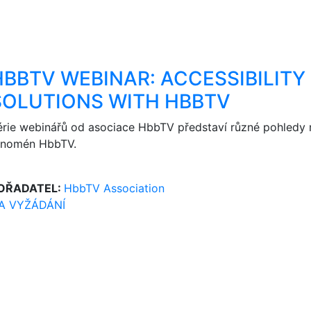
HBBTV WEBINAR: ACCESSIBILITY
SOLUTIONS WITH HBBTV
érie webinářů od asociace HbbTV představí různé pohledy 
enomén HbbTV.
OŘADATEL:
HbbTV Association
A VYŽÁDÁNÍ