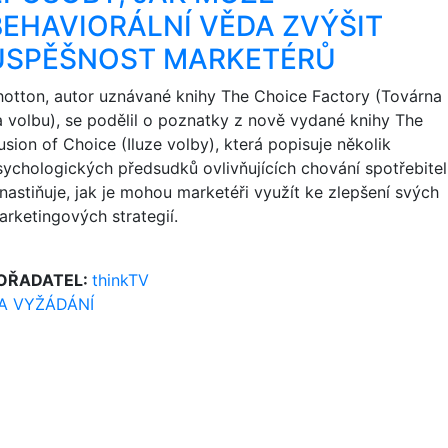
BEHAVIORÁLNÍ VĚDA ZVÝŠIT
ÚSPĚŠNOST MARKETÉRŮ
hotton, autor uznávané knihy The Choice Factory (Továrna
a volbu), se podělil o poznatky z nově vydané knihy The
lusion of Choice (Iluze volby), která popisuje několik
sychologických předsudků ovlivňujících chování spotřebite
 nastiňuje, jak je mohou marketéři využít ke zlepšení svých
arketingových strategií.
OŘADATEL:
thinkTV
A VYŽÁDÁNÍ