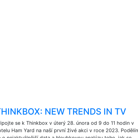
THINKBOX: NEW TRENDS IN TV
řipojte se k Thinkbox v úterý 28. února od 9 do 11 hodin v
otelu Ham Yard na naší první živé akci v roce 2023. Podělí
e o nejaktuálnější data a hloubkovou analýzu toho, jak se