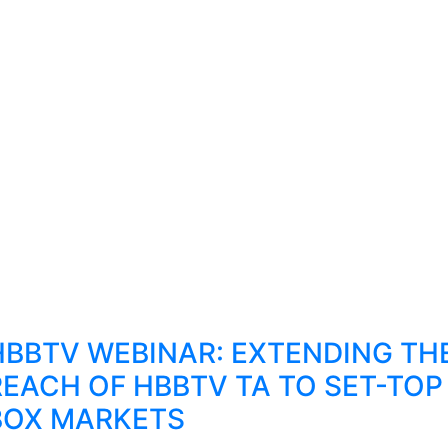
HBBTV WEBINAR: EXTENDING TH
REACH OF HBBTV TA TO SET-TOP
BOX MARKETS