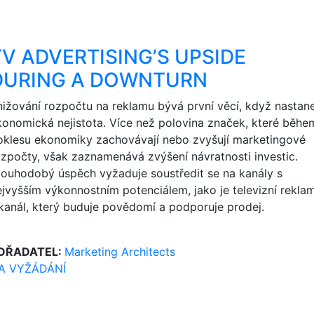
TV ADVERTISING’S UPSIDE
DURING A DOWNTURN
nižování rozpočtu na reklamu bývá první věcí, když nastan
konomická nejistota. Více než polovina značek, které běhe
oklesu ekonomiky zachovávají nebo zvyšují marketingové
ozpočty, však zaznamenává zvýšení návratnosti investic.
louhodobý úspěch vyžaduje soustředit se na kanály s
ejvyšším výkonnostním potenciálem, jako je televizní rekla
 kanál, který buduje povědomí a podporuje prodej.
OŘADATEL:
Marketing Architects
A VYŽÁDÁNÍ