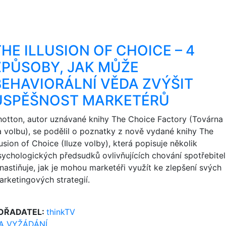
THE ILLUSION OF CHOICE – 4
ZPŮSOBY, JAK MŮŽE
BEHAVIORÁLNÍ VĚDA ZVÝŠIT
ÚSPĚŠNOST MARKETÉRŮ
hotton, autor uznávané knihy The Choice Factory (Továrna
a volbu), se podělil o poznatky z nově vydané knihy The
lusion of Choice (Iluze volby), která popisuje několik
sychologických předsudků ovlivňujících chování spotřebite
 nastiňuje, jak je mohou marketéři využít ke zlepšení svých
arketingových strategií.
OŘADATEL:
thinkTV
A VYŽÁDÁNÍ