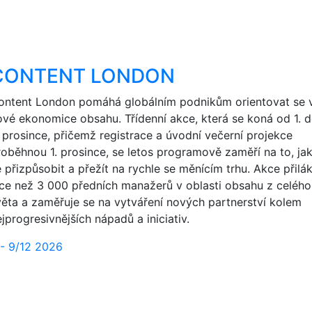
CONTENT LONDON
ontent London pomáhá globálním podnikům orientovat se 
ové ekonomice obsahu. Třídenní akce, která se koná od 1. 
. prosince, přičemž registrace a úvodní večerní projekce
roběhnou 1. prosince, se letos programově zaměří na to, ja
e přizpůsobit a přežít na rychle se měnícím trhu. Akce přilá
íce než 3 000 předních manažerů v oblasti obsahu z celého
věta a zaměřuje se na vytváření nových partnerství kolem
jprogresivnějších nápadů a iniciativ.
 - 9/12 2026