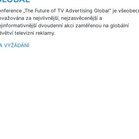
onference „The Future of TV Advertising Global“ je všeobec
ovažována za nejvlivnější, nejzasvěcenější a
ejinformativnější dvoudenní akci zaměřenou na globální
větví televizní reklamy.
A VYŽÁDÁNÍ