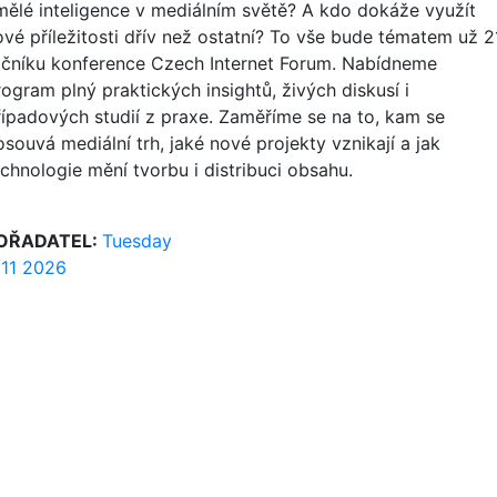
mělé inteligence v mediálním světě? A kdo dokáže využít
ové příležitosti dřív než ostatní? To vše bude tématem už 2
očníku konference Czech Internet Forum. Nabídneme
rogram plný praktických insightů, živých diskusí i
řípadových studií z praxe. Zaměříme se na to, kam se
souvá mediální trh, jaké nové projekty vznikají a jak
echnologie mění tvorbu i distribuci obsahu.
OŘADATEL:
Tuesday
/11 2026