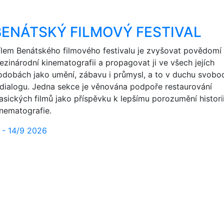
BENÁTSKÝ FILMOVÝ FESTIVAL
ílem Benátského filmového festivalu je zvyšovat povědomí
ezinárodní kinematografii a propagovat ji ve všech jejích
odobách jako umění, zábavu i průmysl, a to v duchu svobo
 dialogu. Jedna sekce je věnována podpoře restaurování
lasických filmů jako příspěvku k lepšímu porozumění histori
inematografie.
1 - 14/9 2026