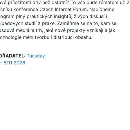
ové příležitosti dřív než ostatní? To vše bude tématem už 2
očníku konference Czech Internet Forum. Nabídneme
rogram plný praktických insightů, živých diskusí i
řípadových studií z praxe. Zaměříme se na to, kam se
souvá mediální trh, jaké nové projekty vznikají a jak
echnologie mění tvorbu i distribuci obsahu.
OŘADATEL:
Tuesday
 - 6/11 2026