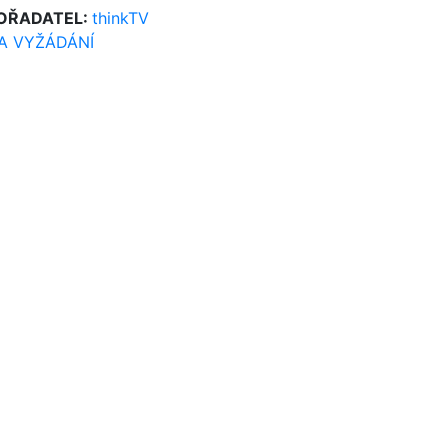
OŘADATEL:
thinkTV
A VYŽÁDÁNÍ