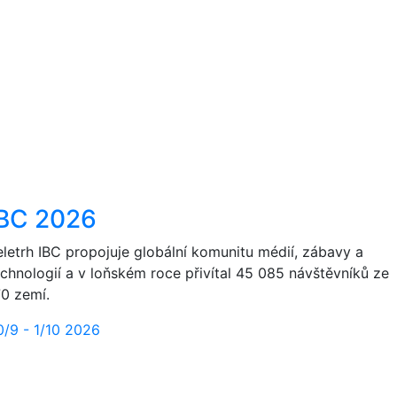
IBC 2026
eletrh IBC propojuje globální komunitu médií, zábavy a
echnologií a v loňském roce přivítal 45 085 návštěvníků ze
70 zemí.
0/9 - 1/10 2026