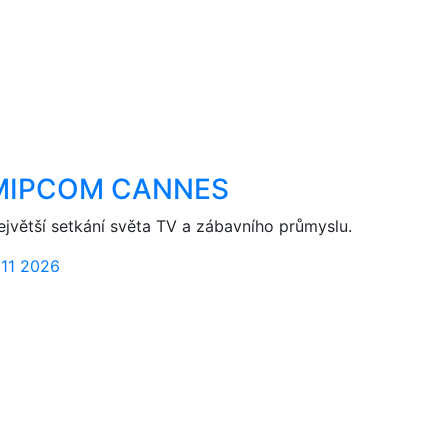
MIPCOM CANNES
ejvětší setkání světa TV a zábavního průmyslu.
/11 2026