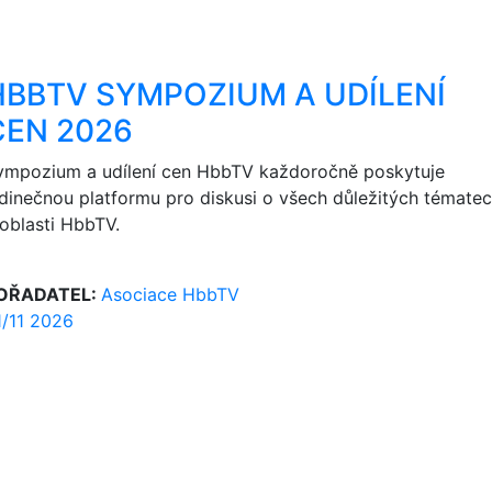
HBBTV SYMPOZIUM A UDÍLENÍ
CEN 2026
ympozium a udílení cen HbbTV každoročně poskytuje
edinečnou platformu pro diskusi o všech důležitých témate
 oblasti HbbTV.
OŘADATEL:
Asociace HbbTV
1/11 2026