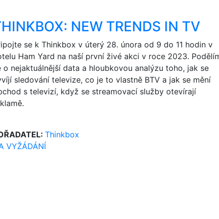
THINKBOX: NEW TRENDS IN TV
řipojte se k Thinkbox v úterý 28. února od 9 do 11 hodin v
otelu Ham Yard na naší první živé akci v roce 2023. Podělí
e o nejaktuálnější data a hloubkovou analýzu toho, jak se
víjí sledování televize, co je to vlastně BTV a jak se mění
bchod s televizí, když se streamovací služby otevírají
eklamě.
OŘADATEL:
Thinkbox
A VYŽÁDÁNÍ