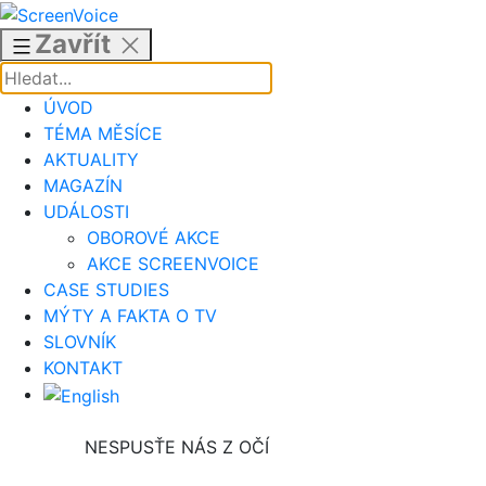
Přejít
k
Zavřít
obsahu
ÚVOD
TÉMA MĚSÍCE
AKTUALITY
MAGAZÍN
UDÁLOSTI
OBOROVÉ AKCE
AKCE SCREENVOICE
CASE STUDIES
MÝTY A FAKTA O TV
SLOVNÍK
KONTAKT
NESPUSŤE NÁS Z OČÍ