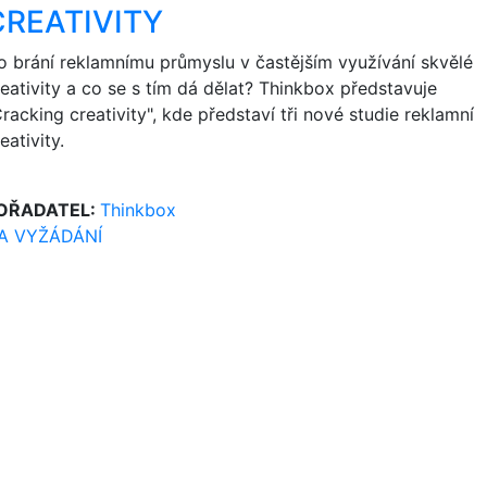
CREATIVITY
o brání reklamnímu průmyslu v častějším využívání skvělé
reativity a co se s tím dá dělat? Thinkbox představuje
racking creativity", kde představí tři nové studie reklamní
eativity.
OŘADATEL:
Thinkbox
A VYŽÁDÁNÍ