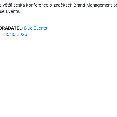
ejvětší česká konference o značkách Brand Management o
lue Events.
OŘADATEL:
Blue Events
2 - 15/10 2026