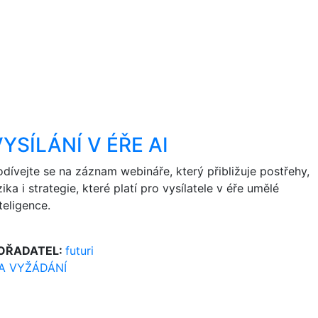
YSÍLÁNÍ V ÉŘE AI
odívejte se na záznam webináře, který přibližuje postřehy,
zika i strategie, které platí pro vysílatele v éře umělé
teligence.
OŘADATEL:
futuri
A VYŽÁDÁNÍ