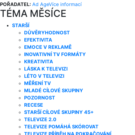
POŘADATEL:
Ad Age
Více informací
TÉMA MĚSÍCE
STARŠÍ
DŮVĚRYHODNOST
EFEKTIVITA
EMOCE V REKLAMĚ
INOVATIVNÍ TV FORMÁTY
KREATIVITA
LÁSKA K TELEVIZI
LÉTO V TELEVIZI
MĚŘENÍ TV
MLADÉ CÍLOVÉ SKUPINY
POZORNOST
RECESE
STARŠÍ CÍLOVÉ SKUPINY 45+
TELEVIZE 2.0
TELEVIZE POMÁHÁ SKÓROVAT
TELEVIZE PŘÍBĚH NA POKRAČOVÁNÍ