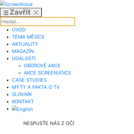
Přejít
k
Zavřít
obsahu
ÚVOD
TÉMA MĚSÍCE
AKTUALITY
MAGAZÍN
UDÁLOSTI
OBOROVÉ AKCE
AKCE SCREENVOICE
CASE STUDIES
MÝTY A FAKTA O TV
SLOVNÍK
KONTAKT
NESPUSŤE NÁS Z OČÍ