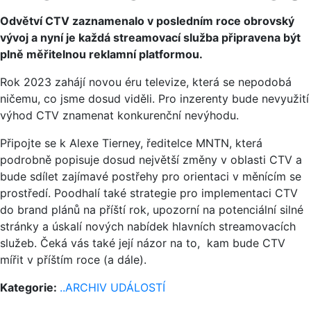
Odvětví CTV zaznamenalo v posledním roce obrovský
vývoj a nyní je každá streamovací služba připravena být
plně měřitelnou reklamní platformou.
Rok 2023 zahájí novou éru televize, která se nepodobá
ničemu, co jsme dosud viděli. Pro inzerenty bude nevyužití
výhod CTV znamenat konkurenční nevýhodu.
Připojte se k Alexe Tierney, ředitelce MNTN, která
podrobně popisuje dosud největší změny v oblasti CTV a
bude sdílet zajímavé postřehy pro orientaci v měnícím se
prostředí. Poodhalí také strategie pro implementaci CTV
do brand plánů na příští rok, upozorní na potenciální silné
stránky a úskalí nových nabídek hlavních streamovacích
služeb. Čeká vás také její názor na to, kam bude CTV
mířit v příštím roce (a dále).
Kategorie:
..ARCHIV UDÁLOSTÍ