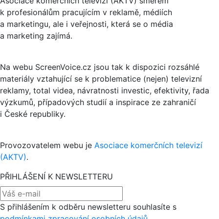
Asociace komerčních televizí (AKTV) směrem
k profesionálům pracujícím v reklamě, médiích
a marketingu, ale i veřejnosti, která se o média
a marketing zajímá.
Na webu ScreenVoice.cz jsou tak k dispozici rozsáhlé
materiály vztahující se k problematice (nejen) televizní
reklamy, total videa, návratnosti investic, efektivity, řada
výzkumů, případových studií a inspirace ze zahraničí
i České republiky.
Provozovatelem webu je
Asociace komerčních televizí
(AKTV)
.
PŘIHLÁŠENÍ K NEWSLETTERU
S přihlášením k odběru newsletteru souhlasíte s
podmínkami zpracování osobních údajů
.