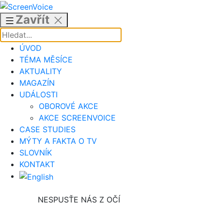
Přejít
k
Zavřít
obsahu
ÚVOD
TÉMA MĚSÍCE
AKTUALITY
MAGAZÍN
UDÁLOSTI
OBOROVÉ AKCE
AKCE SCREENVOICE
CASE STUDIES
MÝTY A FAKTA O TV
SLOVNÍK
KONTAKT
NESPUSŤE NÁS Z OČÍ