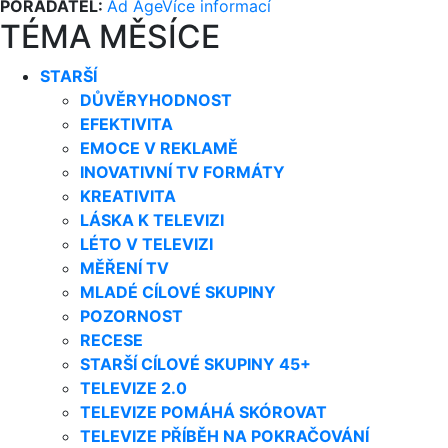
POŘADATEL:
Ad Age
Více informací
TÉMA MĚSÍCE
STARŠÍ
DŮVĚRYHODNOST
EFEKTIVITA
EMOCE V REKLAMĚ
INOVATIVNÍ TV FORMÁTY
KREATIVITA
LÁSKA K TELEVIZI
LÉTO V TELEVIZI
MĚŘENÍ TV
MLADÉ CÍLOVÉ SKUPINY
POZORNOST
RECESE
STARŠÍ CÍLOVÉ SKUPINY 45+
TELEVIZE 2.0
TELEVIZE POMÁHÁ SKÓROVAT
TELEVIZE PŘÍBĚH NA POKRAČOVÁNÍ