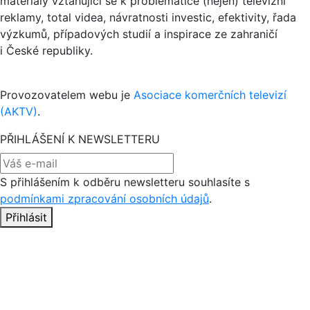
materiály vztahující se k problematice (nejen) televizní
reklamy, total videa, návratnosti investic, efektivity, řada
výzkumů, případových studií a inspirace ze zahraničí
i České republiky.
Provozovatelem webu je
Asociace komerčních televizí
(AKTV)
.
PŘIHLÁŠENÍ K NEWSLETTERU
S přihlášením k odběru newsletteru souhlasíte s
podmínkami zpracování osobních údajů
.
Přihlásit