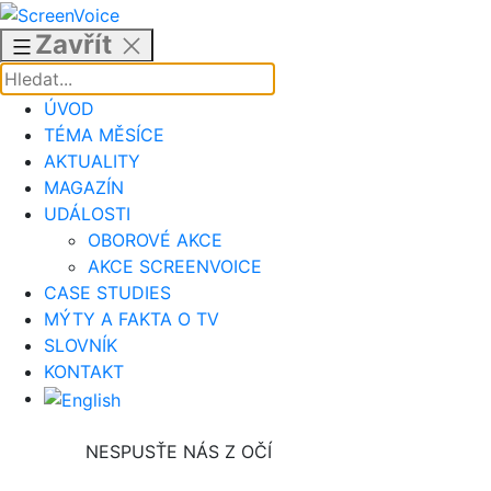
Přejít
k
Zavřít
obsahu
ÚVOD
TÉMA MĚSÍCE
AKTUALITY
MAGAZÍN
UDÁLOSTI
OBOROVÉ AKCE
AKCE SCREENVOICE
CASE STUDIES
MÝTY A FAKTA O TV
SLOVNÍK
KONTAKT
NESPUSŤE NÁS Z OČÍ