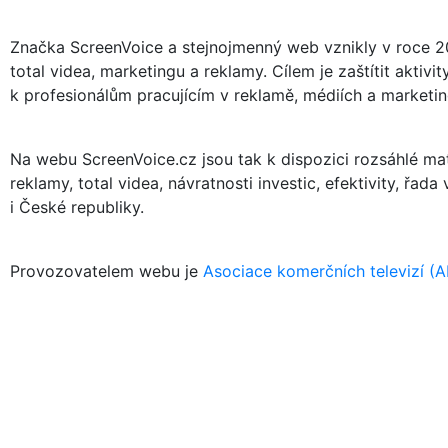
Značka ScreenVoice a stejnojmenný web vznikly v roce 20
total videa, marketingu a reklamy. Cílem je zaštítit akti
k profesionálům pracujícím v reklamě, médiích a marketing
Na webu ScreenVoice.cz jsou tak k dispozici rozsáhlé mate
reklamy, total videa, návratnosti investic, efektivity, řad
i České republiky.
Provozovatelem webu je
Asociace komerčních televizí (