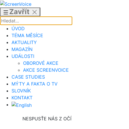
Přejít
k
Zavřít
obsahu
ÚVOD
TÉMA MĚSÍCE
AKTUALITY
MAGAZÍN
UDÁLOSTI
OBOROVÉ AKCE
AKCE SCREENVOICE
CASE STUDIES
MÝTY A FAKTA O TV
SLOVNÍK
KONTAKT
NESPUSŤE NÁS Z OČÍ