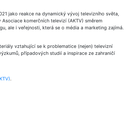
21 jako reakce na dynamický vývoj televizního světa,
vity Asociace komerčních televizí (AKTV) směrem
u, ale i veřejnosti, která se o média a marketing zajímá.
riály vztahující se k problematice (nejen) televizní
a výzkumů, případových studií a inspirace ze zahraničí
AKTV)
.