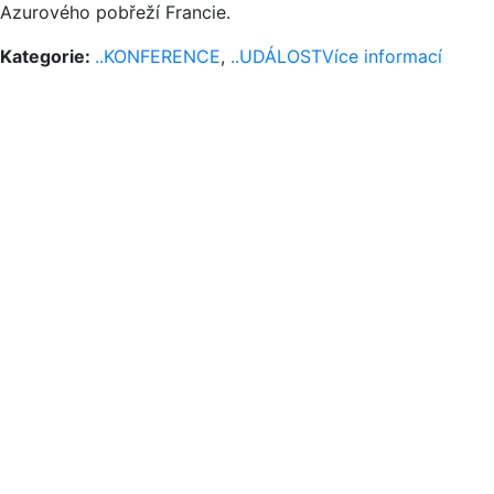
Azurového pobřeží Francie.
Kategorie:
..KONFERENCE
,
..UDÁLOST
Více informací