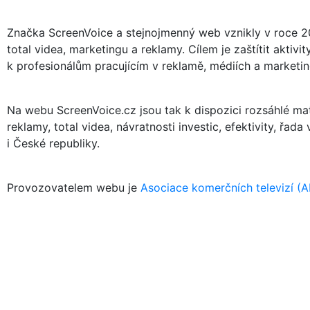
Značka ScreenVoice a stejnojmenný web vznikly v roce 20
total videa, marketingu a reklamy. Cílem je zaštítit akti
k profesionálům pracujícím v reklamě, médiích a marketing
Na webu ScreenVoice.cz jsou tak k dispozici rozsáhlé mate
reklamy, total videa, návratnosti investic, efektivity, řad
i České republiky.
Provozovatelem webu je
Asociace komerčních televizí (