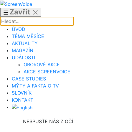
Přejít
k
Zavřít
obsahu
ÚVOD
TÉMA MĚSÍCE
AKTUALITY
MAGAZÍN
UDÁLOSTI
OBOROVÉ AKCE
AKCE SCREENVOICE
CASE STUDIES
MÝTY A FAKTA O TV
SLOVNÍK
KONTAKT
NESPUSŤE NÁS Z OČÍ