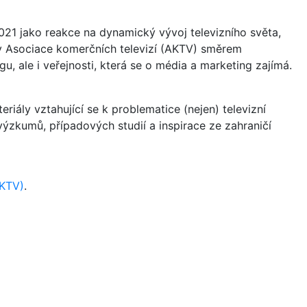
21 jako reakce na dynamický vývoj televizního světa,
vity Asociace komerčních televizí (AKTV) směrem
u, ale i veřejnosti, která se o média a marketing zajímá.
riály vztahující se k problematice (nejen) televizní
a výzkumů, případových studií a inspirace ze zahraničí
AKTV)
.