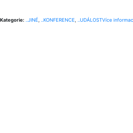
Kategorie:
..JINÉ
,
..KONFERENCE
,
..UDÁLOST
Více informac