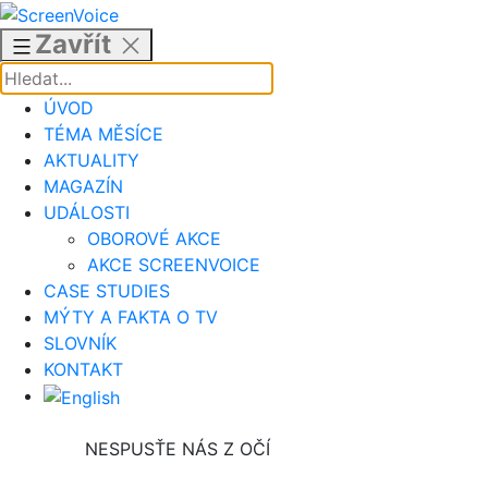
Přejít
k
Zavřít
obsahu
ÚVOD
TÉMA MĚSÍCE
AKTUALITY
MAGAZÍN
UDÁLOSTI
OBOROVÉ AKCE
AKCE SCREENVOICE
CASE STUDIES
MÝTY A FAKTA O TV
SLOVNÍK
KONTAKT
NESPUSŤE NÁS Z OČÍ