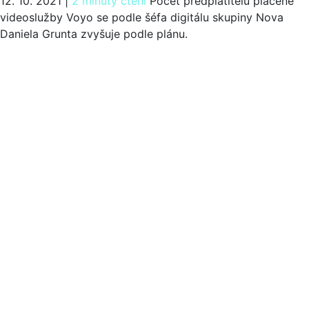
12. 10. 2021
|
2 minuty čtení
Počet předplatitelů placené
videoslužby Voyo se podle šéfa digitálu skupiny Nova
Daniela Grunta zvyšuje podle plánu.