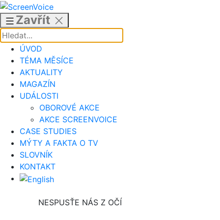
Přejít
k
Zavřít
obsahu
ÚVOD
TÉMA MĚSÍCE
AKTUALITY
MAGAZÍN
UDÁLOSTI
OBOROVÉ AKCE
AKCE SCREENVOICE
CASE STUDIES
MÝTY A FAKTA O TV
SLOVNÍK
KONTAKT
NESPUSŤE NÁS Z OČÍ