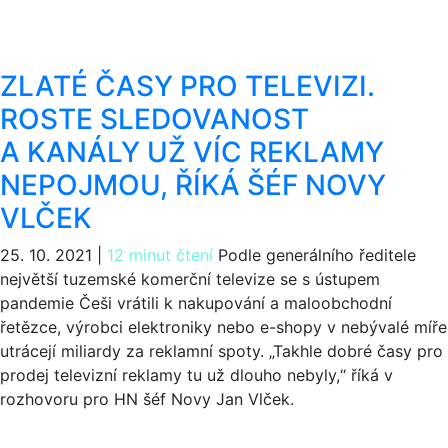
ZLATÉ ČASY PRO TELEVIZI.
ROSTE SLEDOVANOST
A KANÁLY UŽ VÍC REKLAMY
NEPOJMOU, ŘÍKÁ ŠÉF NOVY
VLČEK
25. 10. 2021
|
12 minut čtení
Podle generálního ředitele
největší tuzemské komerční televize se s ústupem
pandemie Češi vrátili k nakupování a maloobchodní
řetězce, výrobci elektroniky nebo e-shopy v nebývalé míře
utrácejí miliardy za reklamní spoty. „Takhle dobré časy pro
prodej televizní reklamy tu už dlouho nebyly,“ říká v
rozhovoru pro HN šéf Novy Jan Vlček.