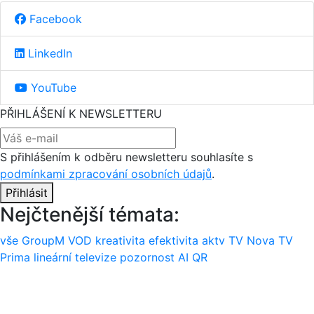
Facebook
LinkedIn
YouTube
PŘIHLÁŠENÍ K NEWSLETTERU
S přihlášením k odběru newsletteru souhlasíte s
podmínkami zpracování osobních údajů
.
Přihlásit
Nejčtenější témata:
vše
GroupM
VOD
kreativita
efektivita
aktv
TV Nova
TV
Prima
lineární televize
pozornost
AI
QR