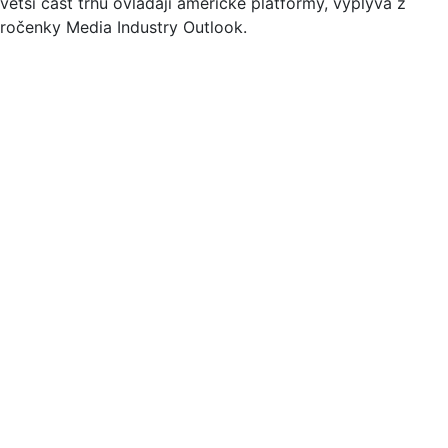
větší část trhu ovládají americké platformy, vyplývá z
ročenky Media Industry Outlook.