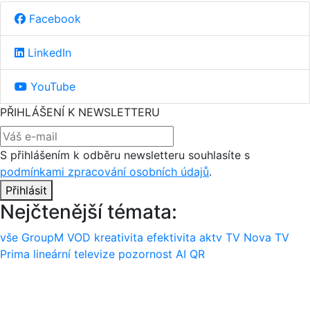
Facebook
LinkedIn
YouTube
PŘIHLÁŠENÍ K NEWSLETTERU
S přihlášením k odběru newsletteru souhlasíte s
podmínkami zpracování osobních údajů
.
Přihlásit
Nejčtenější témata:
vše
GroupM
VOD
kreativita
efektivita
aktv
TV Nova
TV
Prima
lineární televize
pozornost
AI
QR