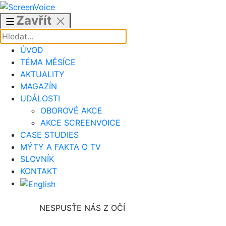
Přejít
k
Zavřít
obsahu
ÚVOD
TÉMA MĚSÍCE
AKTUALITY
MAGAZÍN
UDÁLOSTI
OBOROVÉ AKCE
AKCE SCREENVOICE
CASE STUDIES
MÝTY A FAKTA O TV
SLOVNÍK
KONTAKT
NESPUSŤE NÁS Z OČÍ