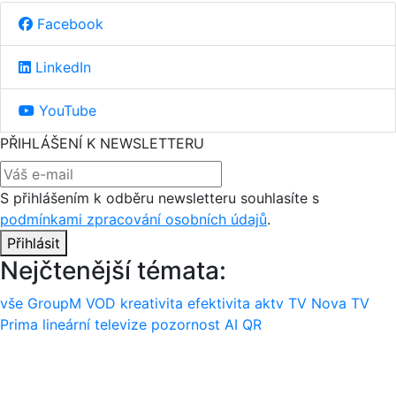
Facebook
LinkedIn
YouTube
PŘIHLÁŠENÍ K NEWSLETTERU
S přihlášením k odběru newsletteru souhlasíte s
podmínkami zpracování osobních údajů
.
Přihlásit
Nejčtenější témata:
vše
GroupM
VOD
kreativita
efektivita
aktv
TV Nova
TV
Prima
lineární televize
pozornost
AI
QR