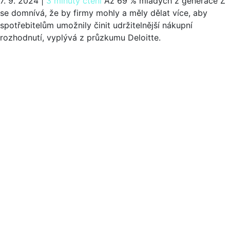
7. 9. 2024
|
3 minuty čtení
Až 69 % mladých z generace Z
se domnívá, že by firmy mohly a měly dělat více, aby
spotřebitelům umožnily činit udržitelnější nákupní
rozhodnutí, vyplývá z průzkumu Deloitte.