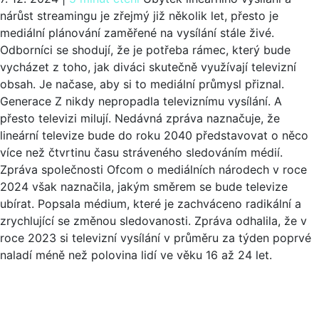
nárůst streamingu je zřejmý již několik let, přesto je
mediální plánování zaměřené na vysílání stále živé.
Odborníci se shodují, že je potřeba rámec, který bude
vycházet z toho, jak diváci skutečně využívají televizní
obsah. Je načase, aby si to mediální průmysl přiznal.
Generace Z nikdy nepropadla televiznímu vysílání. A
přesto televizi milují. Nedávná zpráva naznačuje, že
lineární televize bude do roku 2040 představovat o něco
více než čtvrtinu času stráveného sledováním médií.
Zpráva společnosti Ofcom o mediálních národech v roce
2024 však naznačila, jakým směrem se bude televize
ubírat. Popsala médium, které je zachváceno radikální a
zrychlující se změnou sledovanosti. Zpráva odhalila, že v
roce 2023 si televizní vysílání v průměru za týden poprvé
naladí méně než polovina lidí ve věku 16 až 24 let.