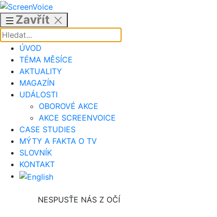
Přejít
k
Zavřít
obsahu
ÚVOD
TÉMA MĚSÍCE
AKTUALITY
MAGAZÍN
UDÁLOSTI
OBOROVÉ AKCE
AKCE SCREENVOICE
CASE STUDIES
MÝTY A FAKTA O TV
SLOVNÍK
KONTAKT
NESPUSŤE NÁS Z OČÍ