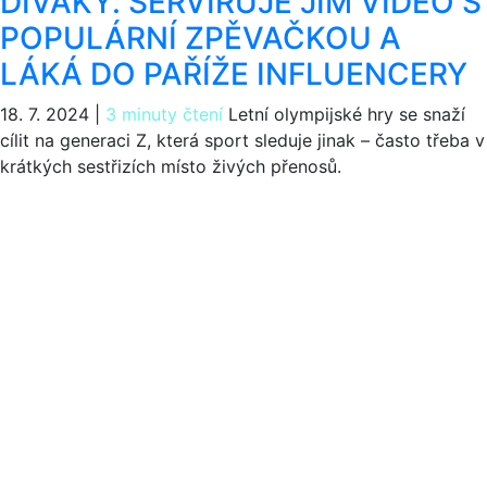
DIVÁKY. SERVÍRUJE JIM VIDEO S
POPULÁRNÍ ZPĚVAČKOU A
LÁKÁ DO PAŘÍŽE INFLUENCERY
18. 7. 2024
|
3 minuty čtení
Letní olympijské hry se snaží
cílit na generaci Z, která sport sleduje jinak – často třeba v
krátkých sestřizích místo živých přenosů.