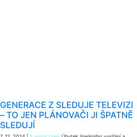
GENERACE Z SLEDUJE TELEVIZI
– TO JEN PLÁNOVAČI JI ŠPATNĚ
SLEDUJÍ
7. 12. 2024
|
5 minut čtení
Úbytek lineárního vysílání a