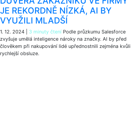
DŮVĚRA ZÁKAZNÍKŮ VE FIRMY
JE REKORDNĚ NÍZKÁ, AI BY
VYUŽILI MLADŠÍ
1. 12. 2024
|
3 minuty čtení
Podle průzkumu Salesforce
zvyšuje umělá inteligence nároky na značky. AI by před
člověkem při nakupování lidé upřednostnili zejména kvůli
rychlejší obsluze.